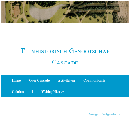
Spring
naar
de
primaire
inhoud
Tuinhistorisch Genootschap
Cascade
Hoofdmenu
Home
Over Cascade
Activiteiten
Communicatie
Colofon
|
Weblog/Nieuws
Berichtnavigatie
←
Vorige
Volgende
→