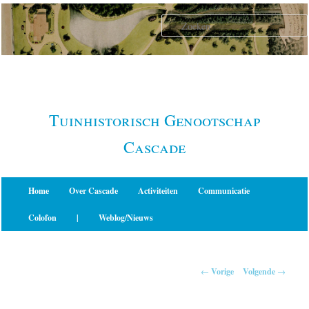
Spring
naar
de
primaire
inhoud
Tuinhistorisch Genootschap
Cascade
Hoofdmenu
Home
Over Cascade
Activiteiten
Communicatie
Colofon
|
Weblog/Nieuws
Berichtnavigatie
←
Vorige
Volgende
→