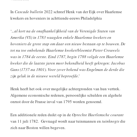
In
Cascade bulletin
2022 schreef Henk van der Eijk over Haarlemse
kwekers en hoveniers in achttiende-eeuws Philadelphia
‘.
..al kort na de onafhankelijkheid van de Verenigde Staten van
Amerika (VS) in 1783 waagden enkele Haarlemse kwekers en
hoveniers de grote stap om daar een nieuw bestaan op te bouwen. De
tot nu toe onbekende Haarlemse kweker/bloemist Pieter Crouwels
was in 1784 de eerste. Eind 1787, begin 1788 volgde een Haarlemse
kweker die de laatste jaren meer bekendheid heeft gekregen: Jacobus
Gans (1737-na 1801). Voor zover bekend was Engelman de derde die
zijn geluk in de nieuwe wereld beproefde
.’
Henk heeft het ook over mogelijke achtergronden van hun vertrek.
Algemene economische redenen, persoonlijke schulden en algehele
onrust door de Franse inval van 1795 worden genoemd.
Een additionele reden duikt op in de
Oprechte Haerlemsche courant
van 11 juli 1782. Gevraagd wordt naar tuinmannen en
tuinknegts
die
zich naar Boston willen begeven.