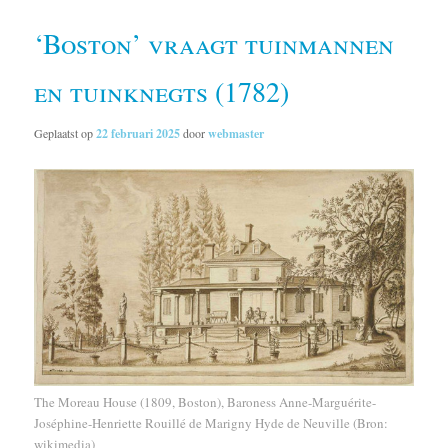
‘Boston’ vraagt tuinmannen
en tuinknegts (1782)
Geplaatst op
22 februari 2025
door
webmaster
The Moreau House (1809, Boston), Baroness Anne-Marguérite-
Joséphine-Henriette Rouillé de Marigny Hyde de Neuville (Bron:
wikimedia)