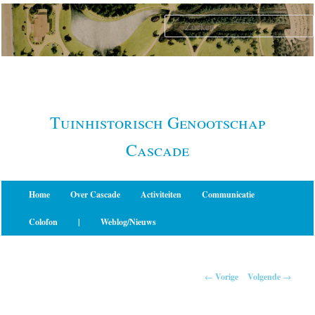
Spring
naar
de
primaire
inhoud
Tuinhistorisch Genootschap
Cascade
Hoofdmenu
Home
Over Cascade
Activiteiten
Communicatie
Colofon
|
Weblog/Nieuws
Berichtnavigatie
←
Vorige
Volgende
→