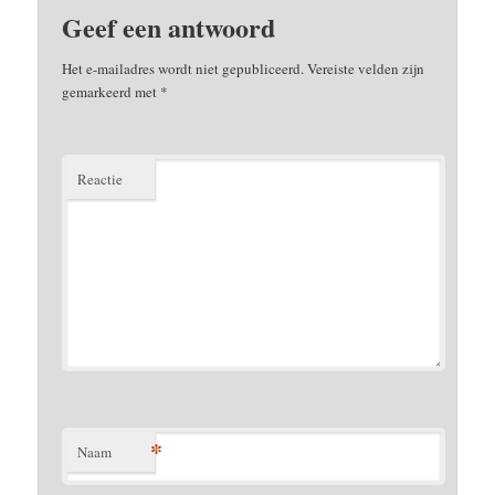
Geef een antwoord
Het e-mailadres wordt niet gepubliceerd.
Vereiste velden zijn
gemarkeerd met
*
Reactie
*
Naam