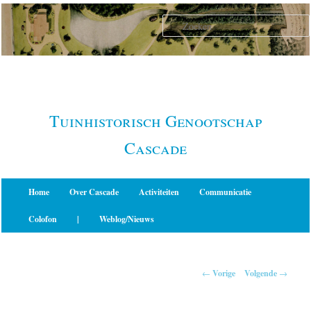
Spring
naar
de
primaire
inhoud
Tuinhistorisch Genootschap
Cascade
Hoofdmenu
Home
Over Cascade
Activiteiten
Communicatie
Colofon
|
Weblog/Nieuws
Berichtnavigatie
←
Vorige
Volgende
→