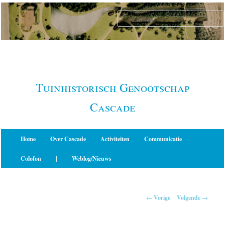
Spring
naar
de
primaire
inhoud
Tuinhistorisch Genootschap
Cascade
Hoofdmenu
Home
Over Cascade
Activiteiten
Communicatie
Colofon
|
Weblog/Nieuws
Berichtnavigatie
←
Vorige
Volgende
→