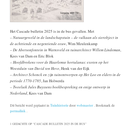
Het Cascade bulletin 2025 is in de bus gevallen. Met
–
Natuurgeweld in de landschapstuin – de vulkaan als sierobject in
de achttiende en negentiende eeuw
, Wim Meulenkamp
–
De Abersonfontein in Warnsveld en tuinarchitect Willem Lindeman
,
Kees van Dam en Eric Blok
–
Hoofdbrekens voor de Haarlemse hortulanus: exoten op het
Woestduin van David ten Hove
, Henk van der Eijk
–
Architect Schonck en zijn tuinontwerpen op Het Loo en elders in de
periode 1770-1785
, Jan Holwerda
–
Tweeluik Jules Buyssens boekbespreking en enige ontwerp in
Nederland
, Kees van Dam
Dit bericht werd geplaatst in
Tuinhistorie
door
webmaster
. Bookmark de
permalink
.
1 GEDACHTE OP “
CASCADE BULLETIN 2025 IN DE BUS
”