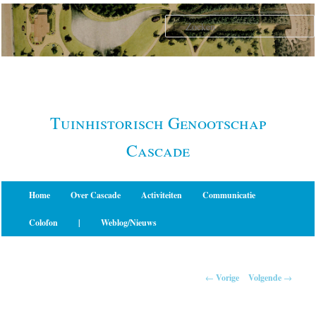
Spring
naar
de
primaire
inhoud
Tuinhistorisch Genootschap
Cascade
Hoofdmenu
Home
Over Cascade
Activiteiten
Communicatie
Colofon
|
Weblog/Nieuws
Berichtnavigatie
←
Vorige
Volgende
→