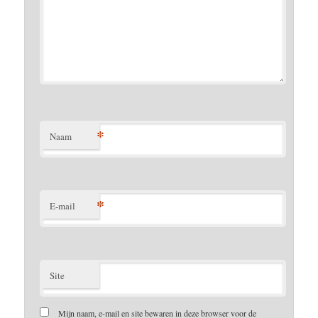
*
Naam
*
E-mail
Site
Mijn naam, e-mail en site bewaren in deze browser voor de