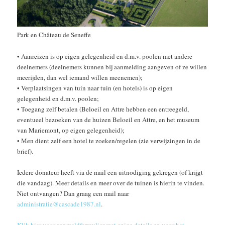
Park en Château de Seneffe
• Aanreizen is op eigen gelegenheid en d.m.v. poolen met andere
deelnemers (deelnemers kunnen bij aanmelding aangeven of ze willen
meerijden, dan wel iemand willen meenemen);
• Verplaatsingen van tuin naar tuin (en hotels) is op eigen
gelegenheid en d.m.v. poolen;
• Toegang zelf betalen (Beloeil en Attre hebben een entreegeld,
eventueel bezoeken van de huizen Beloeil en Attre, en het museum
van Mariemont, op eigen gelegenheid);
• Men dient zelf een hotel te zoeken/regelen (zie verwijzingen in de
brief).
Iedere donateur heeft via de mail een uitnodiging gekregen (of krijgt
die vandaag). Meer details en meer over de tuinen is hierin te vinden.
Niet ontvangen? Dan graag een mail naar
administratie@cascade1987.nl
.
Klik hier voor aanmeldformulier met enige details en voor het