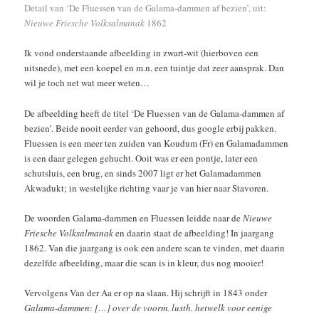
Detail van ‘De Fluessen van de Galama-dammen af bezien’, uit:
Nieuwe Friesche Volksalmanak
1862
Ik vond onderstaande afbeelding in zwart-wit (hierboven een
uitsnede), met een koepel en m.n. een tuintje dat zeer aansprak. Dan
wil je toch net wat meer weten…
De afbeelding heeft de titel ‘De Fluessen van de Galama-dammen af
bezien’. Beide nooit eerder van gehoord, dus google erbij pakken.
Fluessen is een meer ten zuiden van Koudum (Fr) en Galamadammen
is een daar gelegen gehucht. Ooit was er een pontje, later een
schutsluis, een brug, en sinds 2007 ligt er het Galamadammen
Akwadukt; in westelijke richting vaar je van hier naar Stavoren.
De woorden Galama-dammen en Fluessen leidde naar de
Nieuwe
Friesche Volksalmanak
en daarin staat de afbeelding! In jaargang
1862. Van die jaargang is ook een andere scan te vinden, met daarin
dezelfde afbeelding, maar die scan is in kleur, dus nog mooier!
Vervolgens Van der Aa er op na slaan. Hij schrijft in 1843 onder
Galama-dammen
:
[…] over de voorm. lusth. hetwelk voor eenige