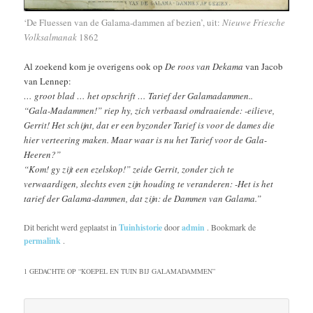
‘De Fluessen van de Galama-dammen af bezien’, uit:
Nieuwe Friesche
Volksalmanak
1862
Al zoekend kom je overigens ook op
De roos van Dekama
van Jacob
van Lennep:
… groot blad … het opschrift … Tarief der Galamadammen..
“Gala-Madammen!” riep hy, zich verbaasd omdraaiende: -eilieve,
Gerrit! Het schijnt, dat er een byzonder Tarief is voor de dames die
hier verteering maken. Maar waar is nu het Tarief voor de Gala-
Heeren?”
“Kom! gy zijt een ezelskop!” zeide Gerrit, zonder zich te
verwaardigen, slechts even zijn houding te veranderen: -Het is het
tarief der Galama-dammen, dat zijn: de Dammen van Galama.”
Dit bericht werd geplaatst in
Tuinhistorie
door
admin
. Bookmark de
permalink
.
1 GEDACHTE OP “
KOEPEL EN TUIN BIJ GALAMADAMMEN
”