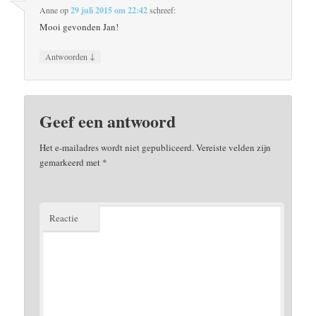
Anne
op
29 juli 2015 om 22:42
schreef:
Mooi gevonden Jan!
↓
Antwoorden
Geef een antwoord
Het e-mailadres wordt niet gepubliceerd.
Vereiste velden zijn
gemarkeerd met
*
Reactie