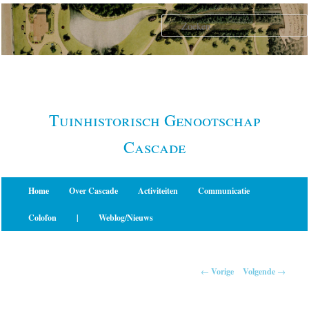
Spring
naar
de
primaire
inhoud
Tuinhistorisch Genootschap
Cascade
Hoofdmenu
Home
Over Cascade
Activiteiten
Communicatie
Colofon
|
Weblog/Nieuws
Berichtnavigatie
←
Vorige
Volgende
→