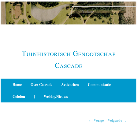
Spring
naar
de
primaire
inhoud
Tuinhistorisch Genootschap
Cascade
Hoofdmenu
Home
Over Cascade
Activiteiten
Communicatie
Colofon
|
Weblog/Nieuws
Berichtnavigatie
←
Vorige
Volgende
→