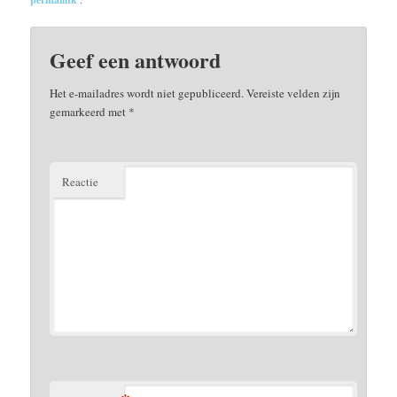
Geef een antwoord
Het e-mailadres wordt niet gepubliceerd.
Vereiste velden zijn
gemarkeerd met
*
Reactie