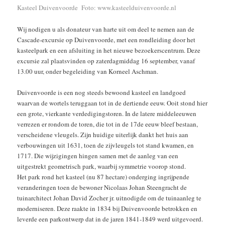
Kasteel Duivenvoorde Foto: www.kasteelduivenvoorde.nl
Wij nodigen u als donateur van harte uit om deel te nemen aan de
Cascade-excursie op Duivenvoorde, met een rondleiding door het
kasteelpark en een afsluiting in het nieuwe bezoekerscentrum. Deze
excursie zal plaatsvinden op zaterdagmiddag 16 september, vanaf
13.00 uur, onder begeleiding van Korneel Aschman.
Duivenvoorde is een nog steeds bewoond kasteel en landgoed
waarvan de wortels teruggaan tot in de dertiende eeuw. Ooit stond hier
een grote, vierkante verdedigingstoren. In de latere middeleeuwen
verrezen er rondom de toren, die tot in de 17de eeuw bleef bestaan,
verscheidene vleugels. Zijn huidige uiterlijk dankt het huis aan
verbouwingen uit 1631, toen de zijvleugels tot stand kwamen, en
1717. Die wijzigingen hingen samen met de aanleg van een
uitgestrekt geometrisch park, waarbij symmetrie voorop stond.
Het park rond het kasteel (nu 87 hectare) onderging ingrijpende
veranderingen toen de bewoner Nicolaas Johan Steengracht de
tuinarchitect Johan David Zocher jr. uitnodigde om de tuinaanleg te
moderniseren. Deze raakte in 1834 bij Duivenvoorde betrokken en
leverde een parkontwerp dat in de jaren 1841-1849 werd uitgevoerd.