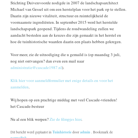
Stichting Duivenvoorde nodigde in 2007 de landschapsarchitect
Michael van Gessel uit om een herstelplan voor het park op te stellen.
Daarin zijn nieuwe vitaliteit, structuur en ruimtelijkheid de
voornaamste ingrediënten. In september 2015 werd het herstelde
landschapspark geopend. Tijdens de rondwandeling zullen we
aandacht besteden aan de keuzes die zijn gemaakt in het herstel en
hoe de tuinhistorische waarden daarin een plaats hebben gekregen.
Voor meer, zie de uitnodiging die u gemaild is (op maandag 3 juli,
nog niet ontvangen? dan even een mail naar
administratie@cascade1987.nl
).
Klik hier voor aanmeldformulier met enige details en voor het
aanmelden
.
Wij hopen op een prachtige middag met veel Cascade-vrienden!
het Cascade-bestuur
Nu al een blik werpen?
Zie de filmpjes hier
.
Dit bericht werd geplaatst in
Tuinhistorie
door
admin
. Bookmark de
permalink
.