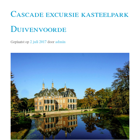
Cascade excursie kasteelpark
Duivenvoorde
Geplaatst op
2 juli 2017
door
admin