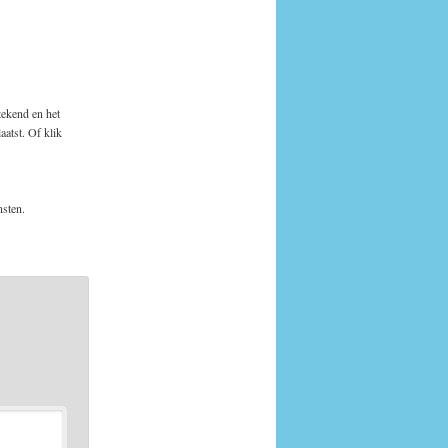
tekend en het
atst. Of klik
nsten.