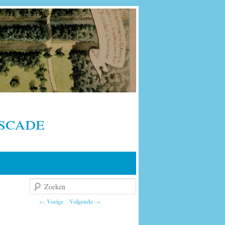
scade
Zoeken
Berichtnavigatie
←
Vorige
Volgende
→