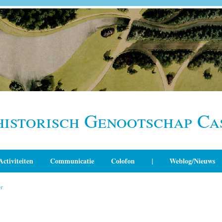
historisch Genootschap Ca
Activiteiten
Communicatie
Colofon
|
Weblog/Nieuws
r