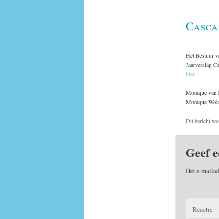
Casca
Het Bestuur v
Jaarverslag Ca
hier
.
Monique van H
Monique Wolak
Dit bericht we
Geef e
Het e-mailad
Reactie