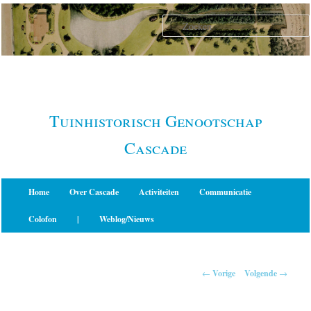
Spring
naar
de
primaire
inhoud
Tuinhistorisch Genootschap
Cascade
Hoofdmenu
Home
Over Cascade
Activiteiten
Communicatie
Colofon
|
Weblog/Nieuws
Berichtnavigatie
←
Vorige
Volgende
→