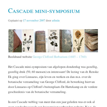
Cascade mini-symposium
Geplaatst op
17 november 2007
door
admin
Beeldrand website
George Clifford Herbarium (1685 – 1760)
Het Cascade mini-symposium van afgelopen donderdag was gezellig,
gezellig druk (50, 60 mensen) en interessant! De lezing van dr. Renske
Ek ging over Linnaeus, zijn leven en werken en dan m.n. over de
botanische verzameling van George Clifford, de bewerking hiervan
door Linnaeus op Clifford’s buitenplaats De Hartekamp en de verdere
geschiedenis van de botanische verzameling.
In een Cascade weblog van meer dan een jaar geleden was er ook al
even aandacht voor de aan haar project verbonden website. N.a.v. de