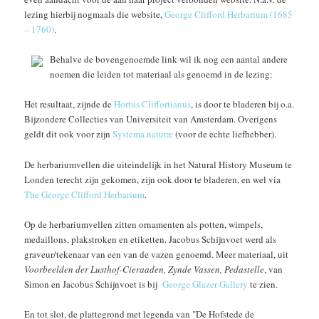
lezing hierbij nogmaals die website,
George Clifford Herbarium (1685
– 1760)
.
Behalve de bovengenoemde link wil ik nog een aantal andere
noemen die leiden tot materiaal als genoemd in de lezing:
Het resultaat, zijnde de
Hortus Cliffortianus
, is door te bladeren bij o.a.
Bijzondere Collecties van Universiteit van Amsterdam. Overigens
geldt dit ook voor zijn
Systema naturæ
(voor de echte liefhebber).
De herbariumvellen die uiteindelijk in het Natural History Museum te
Londen terecht zijn gekomen, zijn ook door te bladeren, en wel via
The George Clifford Herbarium
.
Op de herbariumvellen zitten ornamenten als potten, wimpels,
medaillons, plakstroken en etiketten. Jacobus Schijnvoet werd als
graveur/tekenaar van een van de vazen genoemd. Meer materiaal, uit
Voorbeelden der Lusthof-Cieraaden, Zynde Vassen, Pedastelle
, van
Simon en Jacobus Schijnvoet is bij
George Glazer Gallery
te zien.
En tot slot, de plattegrond met legenda van "De Hofstede de