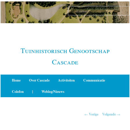
Spring
naar
de
primaire
inhoud
Tuinhistorisch Genootschap
Cascade
Hoofdmenu
Home
Over Cascade
Activiteiten
Communicatie
Colofon
|
Weblog/Nieuws
Berichtnavigatie
←
Vorige
Volgende
→