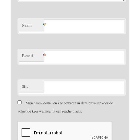
*
Naam
*
E-mail
Site
Mijn naam, e-mail en site bewaren in deze browser voor de
volgende keer wanneer ik een reactie plaats.