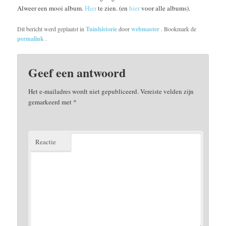
Alweer een mooi album.
Hier
te zien. (en
hier
voor alle albums).
Dit bericht werd geplaatst in
Tuinhistorie
door
webmaster
. Bookmark de
permalink
.
Geef een antwoord
Het e-mailadres wordt niet gepubliceerd.
Vereiste velden zijn
gemarkeerd met
*
Reactie