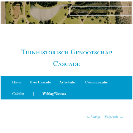
Spring
naar
de
primaire
inhoud
Tuinhistorisch Genootschap
Cascade
Hoofdmenu
Home
Over Cascade
Activiteiten
Communicatie
Colofon
|
Weblog/Nieuws
Berichtnavigatie
←
Vorige
Volgende
→