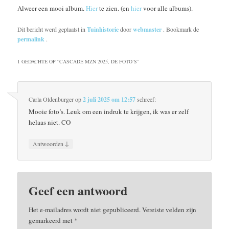
Alweer een mooi album.
Hier
te zien. (en
hier
voor alle albums).
Dit bericht werd geplaatst in
Tuinhistorie
door
webmaster
. Bookmark de
permalink
.
1 GEDACHTE OP “
CASCADE MZN 2025, DE FOTO’S
”
Carla Oldenburger
op
2 juli 2025 om 12:57
schreef:
Mooie foto’s. Leuk om een indruk te krijgen, ik was er zelf
helaas niet. CO
↓
Antwoorden
Geef een antwoord
Het e-mailadres wordt niet gepubliceerd.
Vereiste velden zijn
gemarkeerd met
*