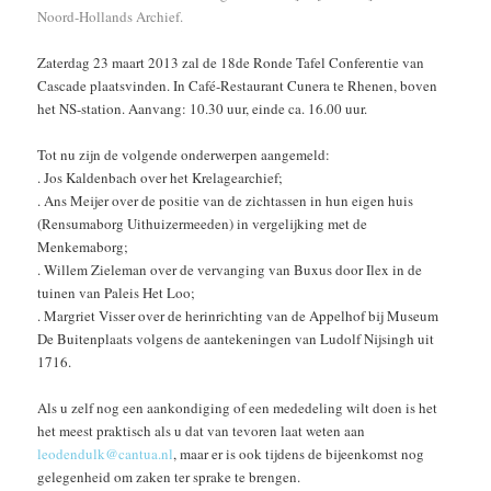
Noord-Hollands Archief.
Zaterdag 23 maart 2013 zal de 18de Ronde Tafel Conferentie van
Cascade plaatsvinden. In Café-Restaurant Cunera te Rhenen, boven
het NS-station. Aanvang: 10.30 uur, einde ca. 16.00 uur.
Tot nu zijn de volgende onderwerpen aangemeld:
. Jos Kaldenbach over het Krelagearchief;
. Ans Meijer over de positie van de zichtassen in hun eigen huis
(Rensumaborg Uithuizermeeden) in vergelijking met de
Menkemaborg;
. Willem Zieleman over de vervanging van Buxus door Ilex in de
tuinen van Paleis Het Loo;
. Margriet Visser over de herinrichting van de Appelhof bij Museum
De Buitenplaats volgens de aantekeningen van Ludolf Nijsingh uit
1716.
Als u zelf nog een aankondiging of een mededeling wilt doen is het
het meest praktisch als u dat van tevoren laat weten aan
leodendulk@cantua.nl
, maar er is ook tijdens de bijeenkomst nog
gelegenheid om zaken ter sprake te brengen.