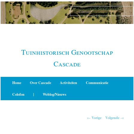
Spring
naar
de
primaire
inhoud
Tuinhistorisch Genootschap
Cascade
Hoofdmenu
Home
Over Cascade
Activiteiten
Communicatie
Colofon
|
Weblog/Nieuws
Berichtnavigatie
←
Vorige
Volgende
→