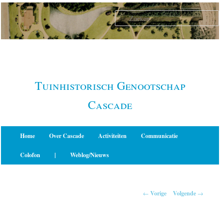
Spring
naar
de
primaire
inhoud
Tuinhistorisch Genootschap
Cascade
Hoofdmenu
Home
Over Cascade
Activiteiten
Communicatie
Colofon
|
Weblog/Nieuws
Berichtnavigatie
←
Vorige
Volgende
→