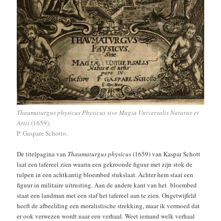
Thaumaturgus physicus Physicus sive Magia Universalis Naturae et
Artis
(1659),
P. Gaspare Schotto.
De titelpagina van
Thaumaturgus physicus
(1659) van Kaspar Schott
laat een tafereel zien waarin een gekroonde figuur met zijn stok de
tulpen in een achtkantig bloembed stukslaat. Achter hem staat een
figuur in militaire uitrusting. Aan de andere kant van het bloembed
staat een landman met een staf het tafereel aan te zien. Ongetwijfeld
heeft de afbeelding een moralistische strekking, maar ik vermoed dat
er ook verwezen wordt naar een verhaal. Weet iemand welk verhaal