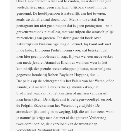
Over Caspar Schott is wel wat te vinden, maar deze titel (een
veelschrijver, maar geen charlatan blijkbaar) wordt minder
genoemd. De hoofdpersoon is natuurlijk aan het toveren,
zoals we dat allemaal doen, toch. Met z’n toverstaf. Een
pentagram (nu niet gaan roepen dat is geen pentagram – zo’n
graveur weet ook niet alles), met wat tulpen die waarschijnlijk
miraculeus gaan groeien. Tenslotte gaat dit boek over
natuurlijke en kunstmatige magie. Jezuiet, hij komt ook niet
in de Index Librorum Prohibitorum voor, wat betekent dat
men hier geen problemen in zag. Hij was wel een medewerker
van mede-jezuiet Atanasius Kirchner, wat hem weer in het
koninkrijk der pseudo-wetenschappen plaatst, maar volgens
gegevens kende hij Robert Boyle en Huygens, dus…
Dat paleis op de achtergrond is het Paleis van het Weten, of de
Kunde, vul maar in. Leuk is die zg. monnikskap, dat
bladprieel waarvan ik niet kan zien of mensen vandaar uit
naar hem kijken. De krijgskunst is vertegenwoordigd, en ook
de Pelgrim (Zoeker naar het Weten, ongetwijfeld). De
atmosfeer lijkt aardig in beweging, kijk die wolken eens, want
ja natuurlijk krijgt men dat met al dat getover. Verder nog
twee cornucopiae, de overvloed van de wetenschap
verbeeldend. Verdomd leuk, dat wel.