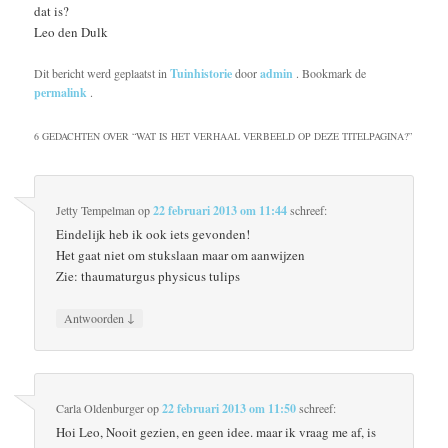
dat is?
Leo den Dulk
Dit bericht werd geplaatst in
Tuinhistorie
door
admin
. Bookmark de
permalink
.
6 GEDACHTEN OVER “
WAT IS HET VERHAAL VERBEELD OP DEZE TITELPAGINA?
”
Jetty Tempelman
op
22 februari 2013 om 11:44
schreef:
Eindelijk heb ik ook iets gevonden!
Het gaat niet om stukslaan maar om aanwijzen
Zie: thaumaturgus physicus tulips
↓
Antwoorden
Carla Oldenburger
op
22 februari 2013 om 11:50
schreef:
Hoi Leo, Nooit gezien, en geen idee. maar ik vraag me af, is