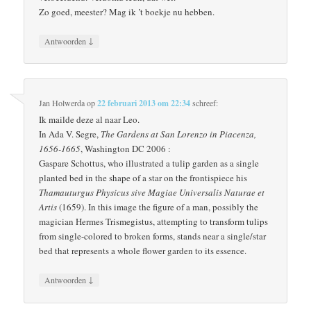
Zo goed, meester? Mag ik ’t boekje nu hebben.
↓
Antwoorden
Jan Holwerda
op
22 februari 2013 om 22:34
schreef:
Ik mailde deze al naar Leo.
In Ada V. Segre,
The Gardens at San Lorenzo in Piacenza,
1656-1665
, Washington DC 2006 :
Gaspare Schottus, who illustrated a tulip garden as a single
planted bed in the shape of a star on the frontispiece his
Thamauturgus Physicus sive Magiae Universalis Naturae et
Artis
(1659). In this image the figure of a man, possibly the
magician Hermes Trismegistus, attempting to transform tulips
from single-colored to broken forms, stands near a single/star
bed that represents a whole flower garden to its essence.
↓
Antwoorden