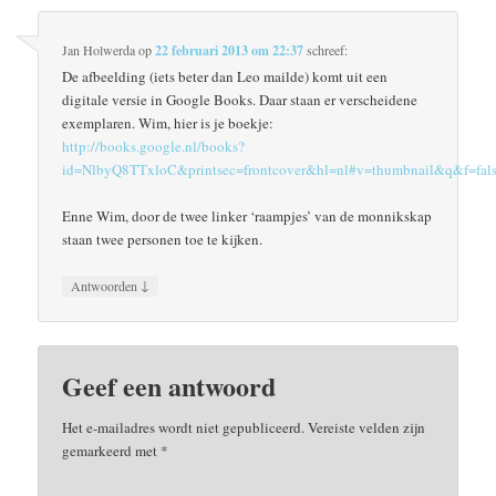
Jan Holwerda
op
22 februari 2013 om 22:37
schreef:
De afbeelding (iets beter dan Leo mailde) komt uit een
digitale versie in Google Books. Daar staan er verscheidene
exemplaren. Wim, hier is je boekje:
http://books.google.nl/books?
id=NlbyQ8TTxloC&printsec=frontcover&hl=nl#v=thumbnail&q&f=fal
Enne Wim, door de twee linker ‘raampjes’ van de monnikskap
staan twee personen toe te kijken.
↓
Antwoorden
Geef een antwoord
Het e-mailadres wordt niet gepubliceerd.
Vereiste velden zijn
gemarkeerd met
*