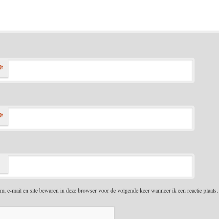
*
*
m, e-mail en site bewaren in deze browser voor de volgende keer wanneer ik een reactie plaats.