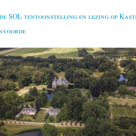
de SOL tentoonstelling en lezing op Kast
nvoorde