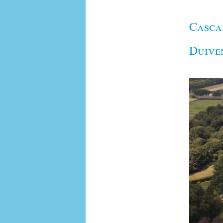
Casca
Duive