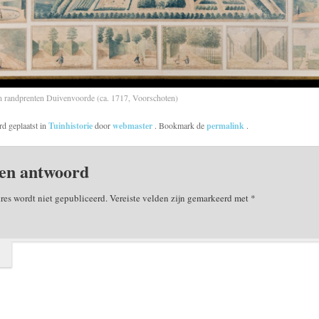
n randprenten Duivenvoorde (ca. 1717, Voorschoten)
rd geplaatst in
Tuinhistorie
door
webmaster
. Bookmark de
permalink
.
en antwoord
res wordt niet gepubliceerd.
Vereiste velden zijn gemarkeerd met
*