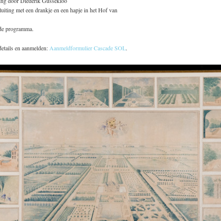
ing door Diederik Gussekloo
uiting met een drankje en een hapje in het Hof van
de programma.
details en aanmelden:
Aanmeldformulier Cascade SOL
.