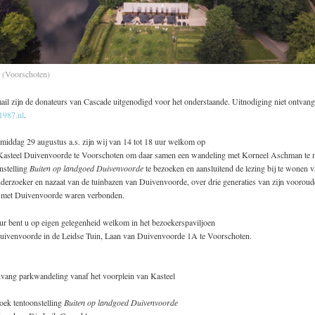
 (Voorschoten)
il zijn de donateurs van Cascade uitgenodigd voor het onderstaande. Uitnodiging niet ontvang
1987.nl
.
iddag 29 augustus a.s. zijn wij van 14 tot 18 uur welkom op
asteel Duivenvoorde te Voorschoten om daar samen een wandeling met Korneel Aschman te 
nstelling
Buiten op landgoed Duivenvoorde
te bezoeken en aansluitend de lezing bij te wonen 
derzoeker en nazaat van de tuinbazen van Duivenvoorde, over drie generaties van zijn vooroud
 met Duivenvoorde waren verbonden.
ur bent u op eigen gelegenheid welkom in het bezoekerspaviljoen
uivenvoorde in de Leidse Tuin, Laan van Duivenvoorde 1A te Voorschoten.
vang parkwandeling vanaf het voorplein van Kasteel
oek tentoonstelling
Buiten op landgoed Duivenvoorde