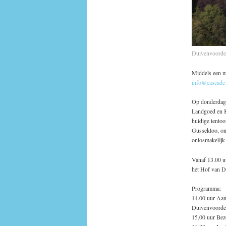
Duivenvoorde
Middels een ma
info@cascade
Op donderdagm
Landgoed en K
huidige tentoo
Gussekloo, on
onlosmakelijk
Vanaf 13.00 u
het Hof van D
Programma:
14.00 uur Aan
Duivenvoorde
15.00 uur Bez