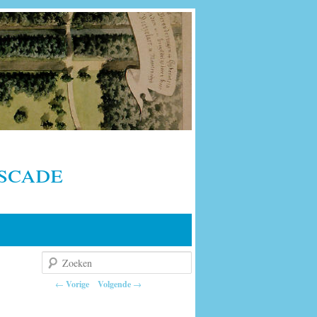
scade
Zoeken
Berichtnavigatie
←
Vorige
Volgende
→