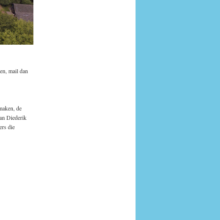
en, mail dan
maken, de
van Diederik
ers die