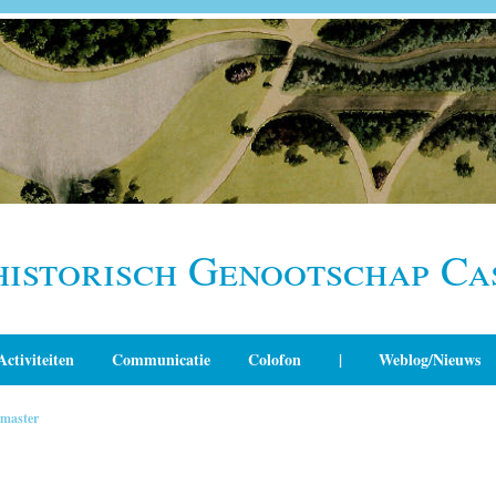
historisch Genootschap Ca
Activiteiten
Communicatie
Colofon
|
Weblog/Nieuws
master