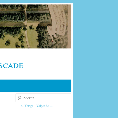
scade
Zoeken
Berichtnavigatie
←
Vorige
Volgende
→