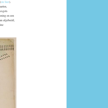
(
zie hier
).
aarten,
Desgots
kening en een
an afgebeeld,
eine