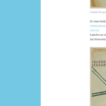
Claude Desgot
Ze staan beid
situatietekeni
ontwerp
Linksboven sta
Jan Holwerda