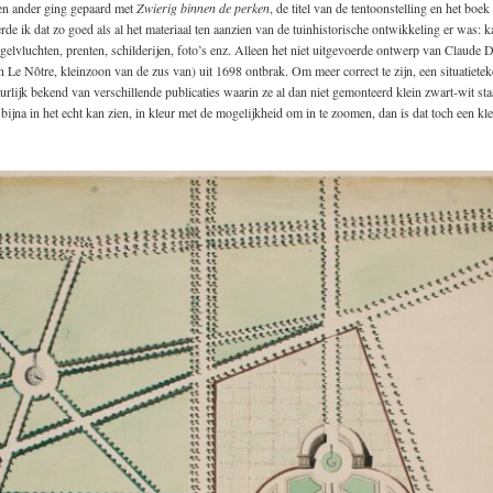
 en ander ging gepaard met
Zwierig binnen de perken
, de titel van de tentoonstelling en het boek 
rde ik dat zo goed als al het materiaal ten aanzien van de tuinhistorische ontwikkeling er was: k
elvluchten, prenten, schilderijen, foto’s enz. Alleen het niet uitgevoerde ontwerp van Claude 
n Le Nôtre, kleinzoon van de zus van) uit 1698 ontbrak. Om meer correct te zijn, een situatiete
rlijk bekend van verschillende publicaties waarin ze al dan niet gemonteerd klein zwart-wit sta
 bijna in het echt kan zien, in kleur met de mogelijkheid om in te zoomen, dan is dat toch een kl