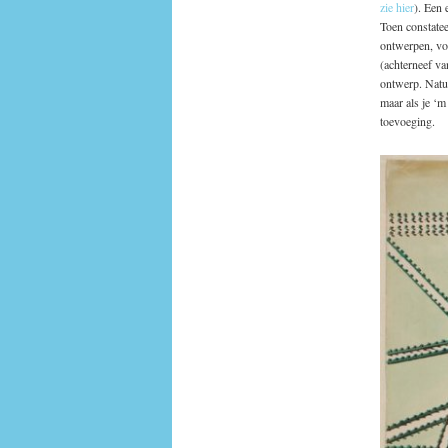
zie hier
). Een
Toen constatee
ontwerpen, vog
(achterneef va
ontwerp. Natuu
maar als je ‘m
toevoeging.