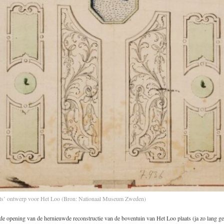
ts’ ontwerp voor Het Loo (Bron: Nationaal Museum Zweden)
e opening van de hernieuwde reconstructie van de boventuin van Het Loo plaats (ja zo lang ge