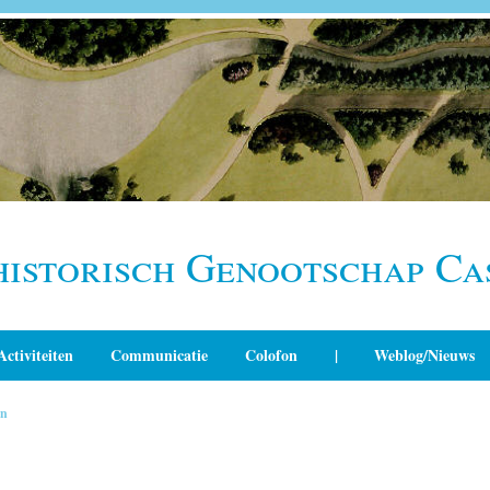
historisch Genootschap Ca
Activiteiten
Communicatie
Colofon
|
Weblog/Nieuws
in