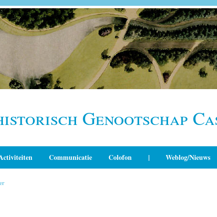
historisch Genootschap Ca
Activiteiten
Communicatie
Colofon
|
Weblog/Nieuws
er