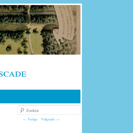
scade
Zoeken
Berichtnavigatie
←
Vorige
Volgende
→