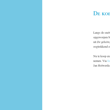
De ko
Langs de snel
opgeworpen be
uit
De geheimz
oogtrekkend en
Nu te koop en 
nemen. Via
fu
Jan Holwerda