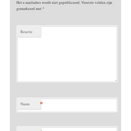
Het e-mailadres wordt niet gepubliceerd.
Vereiste velden zijn
gemarkeerd met
*
Reactie
*
Naam