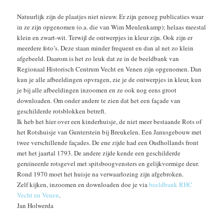
Natuurlijk zijn de plaatjes niet nieuw. Er zijn genoeg publicaties waar
in ze zijn opgenomen (o.a. die van Wim Meulenkamp); helaas meestal
klein en zwart-wit. Terwijl de ontwerpjes in kleur zijn. Ook zijn er
meerdere foto’s. Deze staan minder frequent en dan al net zo klein
afgebeeld. Daarom is het zo leuk dat ze in de beeldbank van
Regionaal Historisch Centrum Vecht en Venen zijn opgenomen. Dan
kun je alle afbeeldingen opvragen, zie je de ontwerpjes in kleur, kun
je bij alle afbeeldingen inzoomen en ze ook nog eens groot
downloaden. Om onder andere te zien dat het een façade van
geschilderde rotsblokken betreft.
Ik heb het hier over een kinderhuisje, de niet meer bestaande Rots of
het Rotshuisje van Gunterstein bij Breukelen. Een Janusgebouw met
twee verschillende façades. De ene zijde had een Oudhollands front
met het jaartal 1793. De andere zijde kende een geschilderde
geruïneerde rotsgevel met spitsboogvensters en gelijkvormige deur.
Rond 1970 moet het huisje na verwaarlozing zijn afgebroken.
Zelf kijken, inzoomen en downloaden doe je via
beeldbank RHC
Vecht en Venen
.
Jan Holwerda