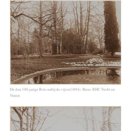
De dan 100-jarige Rots nabij de vijver(1894) Bron: RHC Vecht en
Venen