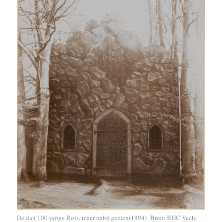
De dan 100-jarige Rots, meer nabij gezien(1894) Bron: RHC Vecht