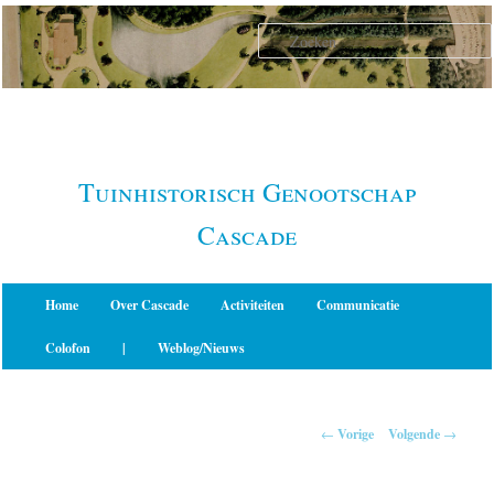
Spring
naar
de
primaire
inhoud
Tuinhistorisch Genootschap
Cascade
Hoofdmenu
Home
Over Cascade
Activiteiten
Communicatie
Colofon
|
Weblog/Nieuws
Berichtnavigatie
←
Vorige
Volgende
→