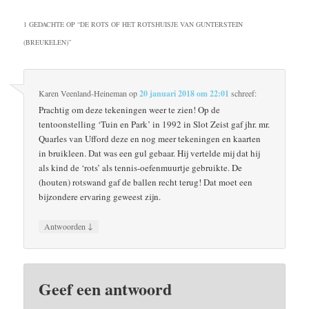
1 GEDACHTE OP “
DE ROTS OF HET ROTSHUISJE VAN GUNTERSTEIN
(BREUKELEN)
”
Karen Veenland-Heineman
op
20 januari 2018 om 22:01
schreef:
Prachtig om deze tekeningen weer te zien! Op de
tentoonstelling ‘Tuin en Park’ in 1992 in Slot Zeist gaf jhr. mr.
Quarles van Ufford deze en nog meer tekeningen en kaarten
in bruikleen. Dat was een gul gebaar. Hij vertelde mij dat hij
als kind de ‘rots’ als tennis-oefenmuurtje gebruikte. De
(houten) rotswand gaf de ballen recht terug! Dat moet een
bijzondere ervaring geweest zijn.
↓
Antwoorden
Geef een antwoord