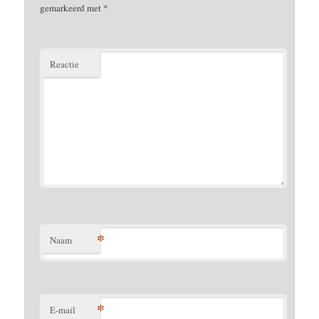
gemarkeerd met
*
Reactie
*
Naam
*
E-mail