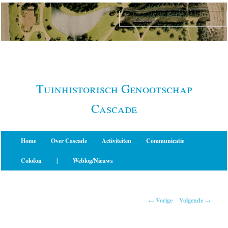
Spring
naar
de
primaire
inhoud
Tuinhistorisch Genootschap
Cascade
Hoofdmenu
Home
Over Cascade
Activiteiten
Communicatie
Colofon
|
Weblog/Nieuws
Berichtnavigatie
←
Vorige
Volgende
→