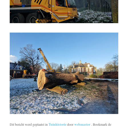
Dit bericht werd geplaatst in
Tuinhistorie
door
webmaster
. Bookmark de