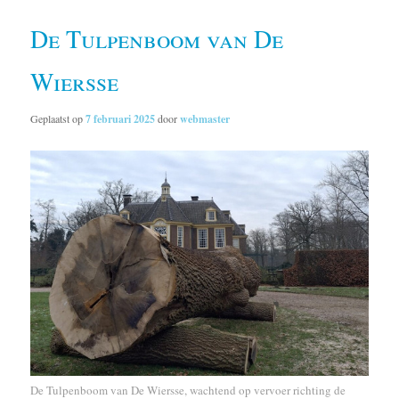
De Tulpenboom van De
Wiersse
Geplaatst op
7 februari 2025
door
webmaster
De Tulpenboom van De Wiersse, wachtend op vervoer richting de