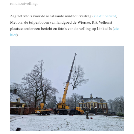
rondhoutveiling.
Zag net foto’s voor de aanstaande rondhoutveiling (
zie dit bericht
).
Met o.a. de tulpenboom van landgoed de Wiersse. Rik Velhorst
plaatste eerder een bericht en foto’s van de velling op LinkedIn (
zie
hier
).