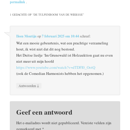
permalink
.
1 GEDACHTE OP “
DE TULPENBOOM VAN DE WIERSSE
”
Ileen Montijn
op
7 februari 2025 om 10:44
schreef:
Wat een mooie gebeurtenis, wat een prachtige verzameling
hout, ik wist niet dat dit nog bestond.
Het Duitse liedje ‘Im Grunewald ist Holzauktion gaat nu even
niet meer uit mijn hoofd
https://www.youtube.com/watch?v=dTDFI0_OotQ
(ook de Comedian Harmonists hebben het opgenomen.)
↓
Antwoorden
Geef een antwoord
Het e-mailadres wordt niet gepubliceerd.
Vereiste velden zijn
gemarkeerd met
*