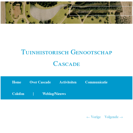
Spring
naar
de
primaire
inhoud
Tuinhistorisch Genootschap
Cascade
Hoofdmenu
Home
Over Cascade
Activiteiten
Communicatie
Colofon
|
Weblog/Nieuws
Berichtnavigatie
←
Vorige
Volgende
→