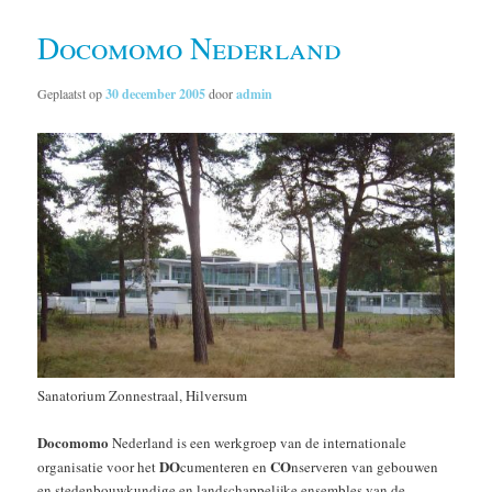
Docomomo Nederland
Geplaatst op
30 december 2005
door
admin
Sanatorium Zonnestraal, Hilversum
Docomomo
Nederland is een werkgroep van de internationale
DO
CO
organisatie voor het
cumenteren en
nserveren van gebouwen
en stedenbouwkundige en landschappelijke ensembles van de