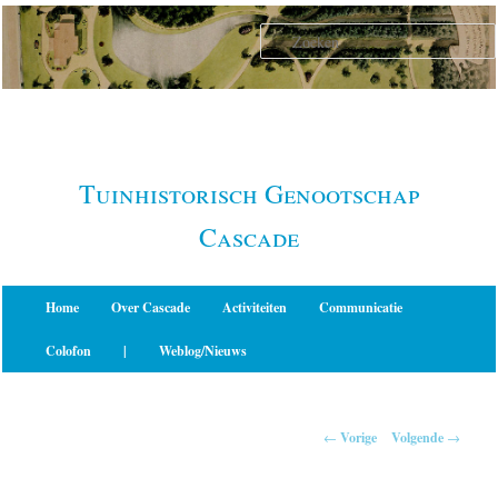
Spring
naar
de
primaire
inhoud
Tuinhistorisch Genootschap
Cascade
Hoofdmenu
Home
Over Cascade
Activiteiten
Communicatie
Colofon
|
Weblog/Nieuws
Berichtnavigatie
←
Vorige
Volgende
→