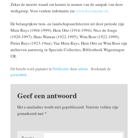
Zeker de moeite waard om kennis te nemen van de aanpak van deze
werkgroep. Voor verdere informatie zie
www.docomomo.nl
.
De belangrijkste tuin- en landschapsarchitecten uit deze periode zijn
Mien Ruys (1904-1999); Hein Otto (1916-1994); Nico de Jonge
(1920-1997); Hans Warnau (1922-1995); Wim Boer (1922-1999);
Pieter Buys (1923-19nu). Van Mien Ruys, Hein Otto en Wim Boer zijn
archieven aanwezig in Speciale Collecties, Bibliotheek Wageningen
UR.
Dit bericht werd geplaatst in
Publicaties
door
admin
. Bookmark de
permalink
.
Geef een antwoord
Het e-mailadres wordt niet gepubliceerd.
Vereiste velden zijn
gemarkeerd met
*
Reactie