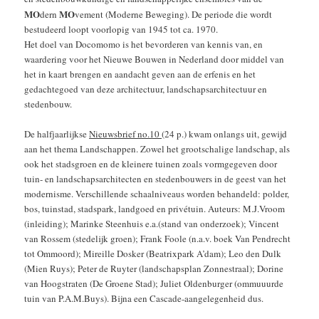
MO
MO
dern
vement (Moderne Beweging). De periode die wordt
bestudeerd loopt voorlopig van 1945 tot ca. 1970.
Het doel van Docomomo is het bevorderen van kennis van, en
waardering voor het Nieuwe Bouwen in Nederland door middel van
het in kaart brengen en aandacht geven aan de erfenis en het
gedachtegoed van deze architectuur, landschapsarchitectuur en
stedenbouw.
De halfjaarlijkse
Nieuwsbrief no.10
(24 p.) kwam onlangs uit, gewijd
aan het thema Landschappen. Zowel het grootschalige landschap, als
ook het stadsgroen en de kleinere tuinen zoals vormgegeven door
tuin- en landschapsarchitecten en stedenbouwers in de geest van het
modernisme. Verschillende schaalniveaus worden behandeld: polder,
bos, tuinstad, stadspark, landgoed en privétuin. Auteurs: M.J.Vroom
(inleiding); Marinke Steenhuis e.a.(stand van onderzoek); Vincent
van Rossem (stedelijk groen); Frank Foole (n.a.v. boek Van Pendrecht
tot Ommoord); Mireille Dosker (Beatrixpark A’dam); Leo den Dulk
(Mien Ruys); Peter de Ruyter (landschapsplan Zonnestraal); Dorine
van Hoogstraten (De Groene Stad); Juliet Oldenburger (ommuuurde
tuin van P.A.M.Buys). Bijna een Cascade-aangelegenheid dus.