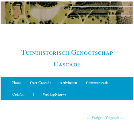
Spring
naar
de
primaire
inhoud
Tuinhistorisch Genootschap
Cascade
Hoofdmenu
Home
Over Cascade
Activiteiten
Communicatie
Colofon
|
Weblog/Nieuws
Berichtnavigatie
←
Vorige
Volgende
→