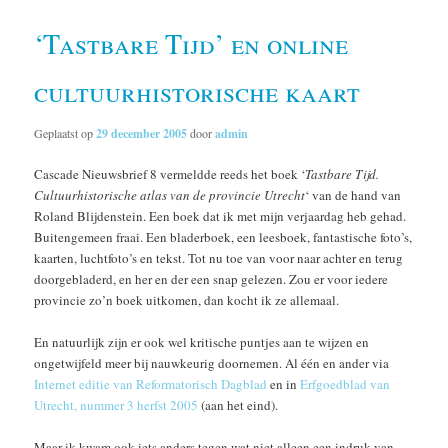
‘Tastbare Tijd’ en online
cultuurhistorische kaart
Geplaatst op
29 december 2005
door
admin
Cascade Nieuwsbrief 8 vermeldde reeds het boek ‘
Tastbare Tijd.
Cultuurhistorische atlas van de provincie Utrecht
‘ van de hand van
Roland Blijdenstein. Een boek dat ik met mijn verjaardag heb gehad.
Buitengemeen fraai. Een bladerboek, een leesboek, fantastische foto’s,
kaarten, luchtfoto’s en tekst. Tot nu toe van voor naar achter en terug
doorgebladerd, en her en der een snap gelezen. Zou er voor iedere
provincie zo’n boek uitkomen, dan kocht ik ze allemaal.
En natuurlijk zijn er ook wel kritische puntjes aan te wijzen en
ongetwijfeld meer bij nauwkeurig doornemen. Al één en ander via
Internet editie van Reformatorisch Dagblad
en in
Erfgoedblad van
Utrecht, nummer 3 herfst 2005
(aan het eind).
Maar ik kwam ook iets anders tegen wat niet alleen een indruk van