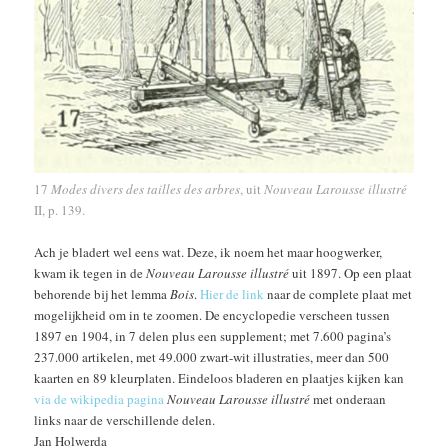
17
Modes divers des tailles des arbres
, uit
Nouveau Larousse illustré
II, p. 139.
Ach je bladert wel eens wat. Deze, ik noem het maar hoogwerker,
kwam ik tegen in de
Nouveau Larousse illustré
uit 1897. Op een plaat
behorende bij het lemma
Bois
.
Hier de link
naar de complete plaat met
mogelijkheid om in te zoomen. De encyclopedie verscheen tussen
1897 en 1904, in 7 delen plus een supplement; met 7.600 pagina’s
237.000 artikelen, met 49.000 zwart-wit illustraties, meer dan 500
kaarten en 89 kleurplaten. Eindeloos bladeren en plaatjes kijken kan
via de wikipedia pagina
Nouveau Larousse illustré
met onderaan
links naar de verschillende delen.
Jan Holwerda