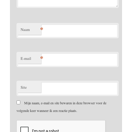
*
Naam
*
E-mail
Site
Mijn naam, e-mail en site bewaren in deze browser voor de
volgende keer wanneer ik een reactie plaats.