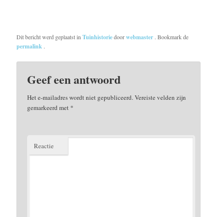
Dit bericht werd geplaatst in
Tuinhistorie
door
webmaster
. Bookmark de
permalink
.
Geef een antwoord
Het e-mailadres wordt niet gepubliceerd.
Vereiste velden zijn
gemarkeerd met
*
Reactie