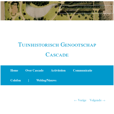
Spring
naar
de
primaire
inhoud
Tuinhistorisch Genootschap
Cascade
Hoofdmenu
Home
Over Cascade
Activiteiten
Communicatie
Colofon
|
Weblog/Nieuws
Berichtnavigatie
←
Vorige
Volgende
→