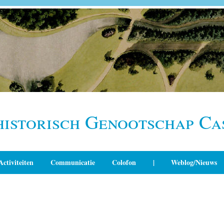
historisch Genootschap Ca
Activiteiten
Communicatie
Colofon
|
Weblog/Nieuws