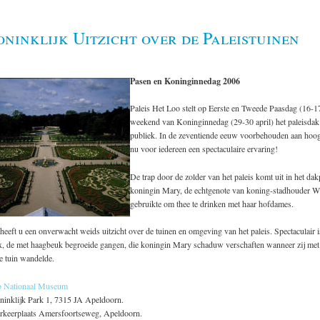
ninklijk Uitzicht over de Paleistuinen
Pasen en Koninginnedag 2006
Paleis Het Loo stelt op Eerste en Tweede Paasdag (16-17
weekend van Koninginnedag (29-30 april) het paleisdak
publiek. In de zeventiende eeuw voorbehouden aan hoog
nu voor iedereen een spectaculaire ervaring!
De trap door de zolder van het paleis komt uit in het dak
koningin Mary, de echtgenote van koning-stadhouder Wi
gebruikte om thee te drinken met haar hofdames.
heeft u een onverwacht weids uitzicht over de tuinen en omgeving van het paleis. Spectaculair i
x, de met haagbeuk begroeide gangen, die koningin Mary schaduw verschaften wanneer zij met
e tuin wandelde.
oo Nationaal Museum
ninklijk Park 1, 7315 JA Apeldoorn.
parkeerplaats Amersfoortseweg, Apeldoorn.