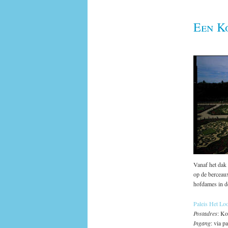
Een Ko
Vanaf het dak 
op de berceau
hofdames in d
Paleis Het L
Postadres
: Ko
Ingang
: via 