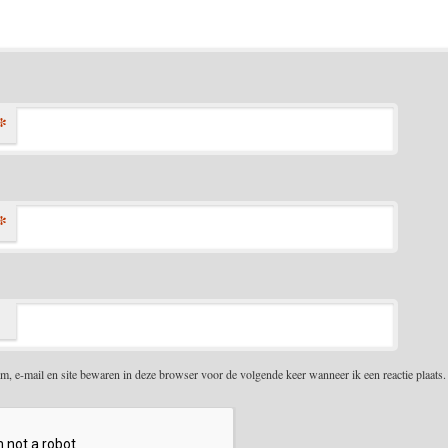
*
*
m, e-mail en site bewaren in deze browser voor de volgende keer wanneer ik een reactie plaats.