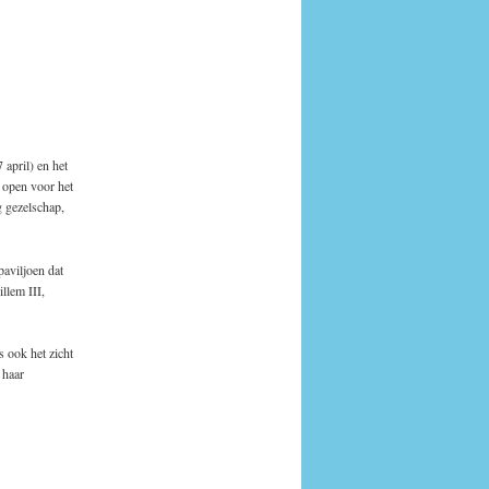
 april) en het
 open voor het
 gezelschap,
paviljoen dat
llem III,
s ook het zicht
 haar