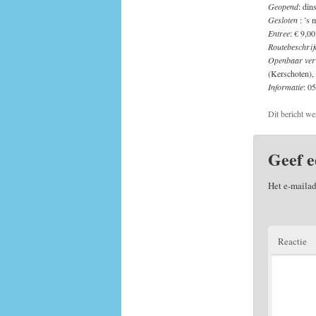
Geopend
: din
Gesloten
: ’s 
Entree
: € 9,00
Routebeschrij
Openbaar ver
(Kerschoten),
Informatie
: 0
Dit bericht we
Geef e
Het e-mailad
Reactie