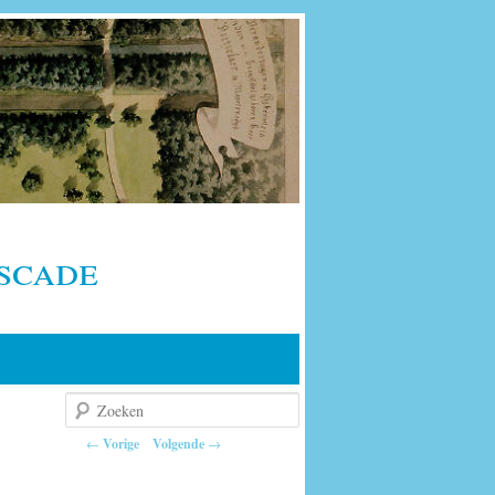
scade
Zoeken
Berichtnavigatie
←
Vorige
Volgende
→