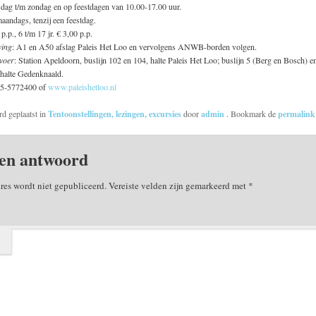
sdag t/m zondag en op feestdagen van 10.00-17.00 uur.
maandags, tenzij een feestdag.
 p.p., 6 t/m 17 jr. € 3,00 p.p.
ving
: A1 en A50 afslag Paleis Het Loo en vervolgens ANWB-borden volgen.
voer
: Station Apeldoorn, buslijn 102 en 104, halte Paleis Het Loo; buslijn 5 (Berg en Bosch) e
 halte Gedenknaald.
55-5772400 of
www.paleishetloo.nl
rd geplaatst in
Tentoonstellingen, lezingen, excursies
door
admin
. Bookmark de
permalin
en antwoord
res wordt niet gepubliceerd.
Vereiste velden zijn gemarkeerd met
*