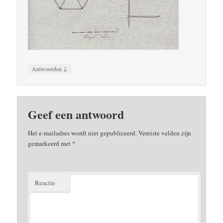
↓
Antwoorden
Geef een antwoord
Het e-mailadres wordt niet gepubliceerd.
Vereiste velden zijn
gemarkeerd met
*
Reactie