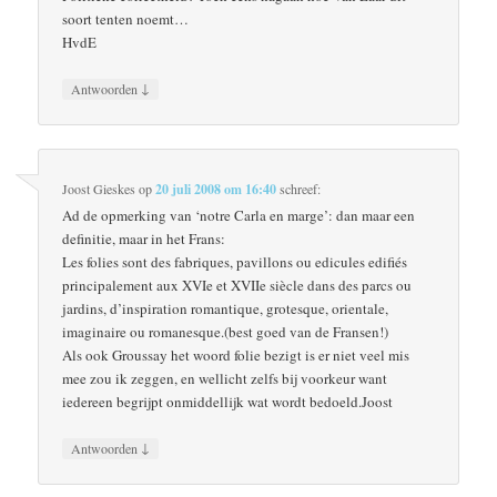
soort tenten noemt…
HvdE
↓
Antwoorden
Joost Gieskes
op
20 juli 2008 om 16:40
schreef:
Ad de opmerking van ‘notre Carla en marge’: dan maar een
definitie, maar in het Frans:
Les folies sont des fabriques, pavillons ou edicules edifiés
principalement aux XVIe et XVIIe siècle dans des parcs ou
jardins, d’inspiration romantique, grotesque, orientale,
imaginaire ou romanesque.(best goed van de Fransen!)
Als ook Groussay het woord folie bezigt is er niet veel mis
mee zou ik zeggen, en wellicht zelfs bij voorkeur want
iedereen begrijpt onmiddellijk wat wordt bedoeld.Joost
↓
Antwoorden