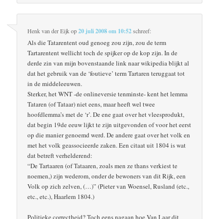
Henk van der Eijk
op
20 juli 2008 om 10:52
schreef:
Als die Tatarentent oud genoeg zou zijn, zou de term
Tartarentent wellicht toch de spijker op de kop zijn. In de
derde zin van mijn bovenstaande link naar wikipedia blijkt al
dat het gebruik van de ‘foutieve’ term Tartaren teruggaat tot
in de middeleeuwen.
Sterker, het WNT -de onlineversie tenminste- kent het lemma
Tataren (of Tataar) niet eens, maar heeft wel twee
hoofdlemma’s met de ‘r’. De ene gaat over het vleesprodukt,
dat begin 19de eeuw lijkt te zijn uitgevonden of voor het eerst
op die manier genoemd werd. De andere gaat over het volk en
met het volk geassocieerde zaken. Een citaat uit 1804 is wat
dat betreft verhelderend:
“De Tartaaren (of Tataaren, zoals men ze thans verkiest te
noemen,) zijn wederom, onder de bewoners van dit Rijk, een
Volk op zich zelven, (…)” (Pieter van Woensel, Rusland (etc.,
etc., etc.), Haarlem 1804.)
Politieke correctheid? Toch eens nagaan hoe Van Laar dit