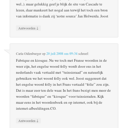
wel..). maar gelukkig geef je blijk de site van Cascade te
lezen, daar mankeert het nogal aan terwijl het toch een bron
van informatie is dank zij ‘notre source’ Jan Holwerda. Joost
↓
Antwoorden
Carla Oldenburger
op
20 juli 2008 om 09:34
schreef:
Fabrique en kiosque. Nu we toch met Franse woorden in de
weer zijn, het engelse woord folly wordt door ons in het
nederlands vaak vertaald met “tuinsieraad” en natuurlijk
gebruiken we het woord folly ook wel. Joost suggereert dat
het engelse woord folly in het Frans vertaald “folie” zou zijn.
Dat is maar zeer ten dele waar. In het frans bezigt men meer de
woorden “fabrique” en “kiosque” voor tuinsieraden. Kijk
maar eens in het woordenboek en op internet, ook bij de
internet-afbeeldingen.CO.
↓
Antwoorden