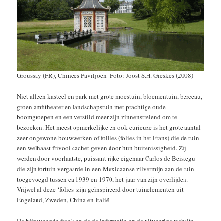
Groussay (FR), Chinees Paviljoen Foto: Joost S.H. Gieskes (2008)
Niet alleen kasteel en park met grote moestuin, bloementuin, berceau,
groen amfitheater en landschapstuin met prachtige oude
boomgroepen en een verstild meer zijn zinnenstrelend om te
bezoeken. Het meest opmerkelijke en ook curieuze is het grote aantal
zeer ongewone bouwwerken of follies (folies in het Frans) die de tuin
een welhaast frivool cachet geven door hun buitenissigheid. Zij
werden door voorlaatste, puissant rijke eigenaar Carlos de Beistegu
die zijn fortuin vergaarde in een Mexicaanse zilvermijn aan de tuin
toegevoegd tussen ca 1939 en 1970, het jaar van zijn overlijden.
Vrijwel al deze ‘folies’ zijn geïnspireerd door tuinelementen uit
Engeland, Zweden, China en Italië.
De bijgevoegde foto’s en de de informatie op de uitvoerige website