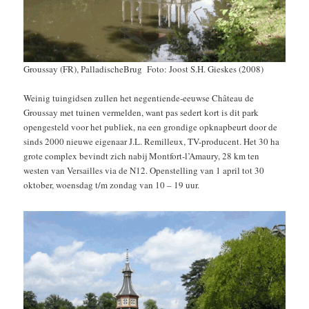
Groussay (FR), PalladischeBrug Foto: Joost S.H. Gieskes (2008)
Weinig tuingidsen zullen het negentiende-eeuwse Château de
Groussay met tuinen vermelden, want pas sedert kort is dit park
opengesteld voor het publiek, na een grondige opknapbeurt door de
sinds 2000 nieuwe eigenaar J.L. Remilleux, TV-producent. Het 30 ha
grote complex bevindt zich nabij Montfort-l’Amaury, 28 km ten
westen van Versailles via de N12. Openstelling van 1 april tot 30
oktober, woensdag t/m zondag van 10 – 19 uur.