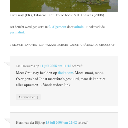
Groussay (FR), Tataarse Tent Foto: Joost S.H. Gieskes (2008)
Dit bericht werd geplaatst in
0. Algemeen
door
admin
. Bookmark de
permalink
.
9 GEDACHTEN OVER “
EEN VAKANTIEGROET VANUIT CHÂTEAU DE GROUSSAY
”
Jan Holwerda
op
11 juli 2008 om 11:16
schreef:
Meer Groussay beelden op
flickr.com
. Mooi, mooi, mooi.
Overigens had Joost meer foto’s gestuurd, maar ik kan niet
alles opnemen… Vandaar deze link.
↓
Antwoorden
Henk van der Eijk
op
15 juli 2008 om 22:02
schreef: