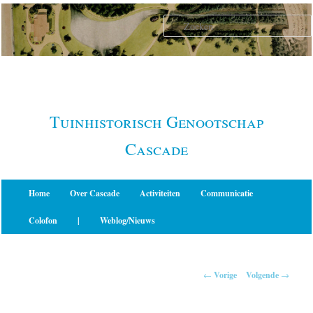
Spring
naar
de
primaire
inhoud
Tuinhistorisch Genootschap
Cascade
Hoofdmenu
Home
Over Cascade
Activiteiten
Communicatie
Colofon
|
Weblog/Nieuws
Berichtnavigatie
←
Vorige
Volgende
→