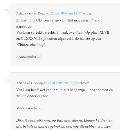
Arinda van der Does
op
22 juli 2008 om 18:17
schreef:
Zojuist mijn CD-rom versie van ‘Het magazijn…” er op
nagezocht.
Van Laar spreekt , slechts 3 maal, over ’tent’.Op plaat XLVII
en CLXXXVIII zijn tenten afgebeeld, de laatste op een
‘Chineesche brug’.
↓
Antwoorden
Arinda vd Does
op
17 april 2009 om 10:09
schreef:
Van Laar heeft wèl een tent in zijn Magazijn… opgenomen en
wel de onderstaande.
Van Laar schrijft:
Dikwijls gebruikt men, op Buitengoederen, Linnen Veldtenten,
die, behalven andere gebreken, ook nog dit hebben, dat men