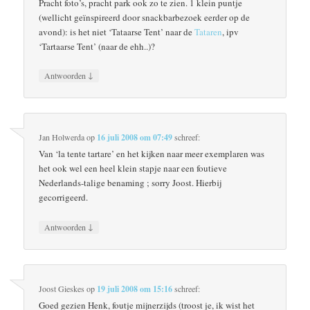
Pracht foto’s, pracht park ook zo te zien. 1 klein puntje
(wellicht geïnspireerd door snackbarbezoek eerder op de
avond): is het niet ‘Tataarse Tent’ naar de
Tataren
, ipv
‘Tartaarse Tent’ (naar de ehh..)?
↓
Antwoorden
Jan Holwerda
op
16 juli 2008 om 07:49
schreef:
Van ‘la tente tartare’ en het kijken naar meer exemplaren was
het ook wel een heel klein stapje naar een foutieve
Nederlands-talige benaming ; sorry Joost. Hierbij
gecorrigeerd.
↓
Antwoorden
Joost Gieskes
op
19 juli 2008 om 15:16
schreef:
Goed gezien Henk, foutje mijnerzijds (troost je, ik wist het