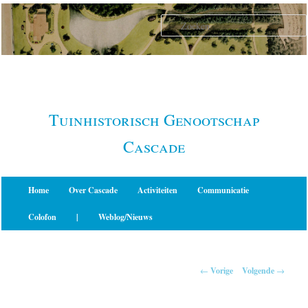
Spring
naar
de
primaire
inhoud
Tuinhistorisch Genootschap
Cascade
Hoofdmenu
Home
Over Cascade
Activiteiten
Communicatie
Colofon
|
Weblog/Nieuws
Berichtnavigatie
←
Vorige
Volgende
→