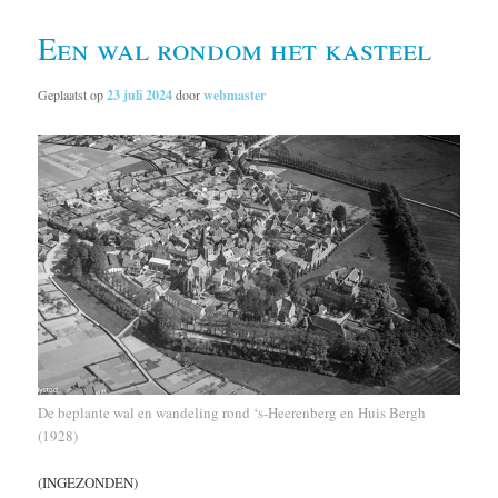
Een wal rondom het kasteel
Geplaatst op
23 juli 2024
door
webmaster
De beplante wal en wandeling rond ‘s-Heerenberg en Huis Bergh
(1928)
(INGEZONDEN)