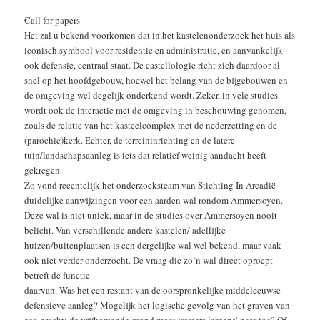
Call for papers
Het zal u bekend voorkomen dat in het kastelenonderzoek het huis als
iconisch symbool voor residentie en administratie, en aanvankelijk
ook defensie, centraal staat. De castellologie richt zich daardoor al
snel op het hoofdgebouw, hoewel het belang van de bijgebouwen en
de omgeving wel degelijk onderkend wordt. Zeker, in vele studies
wordt ook de interactie met de omgeving in beschouwing genomen,
zoals de relatie van het kasteelcomplex met de nederzetting en de
(parochie)kerk. Echter, de terreininrichting en de latere
tuin/landschapsaanleg is iets dat relatief weinig aandacht heeft
gekregen.
Zo vond recentelijk het onderzoeksteam van Stichting In Arcadië
duidelijke aanwijzingen voor een aarden wal rondom Ammersoyen.
Deze wal is niet uniek, maar in de studies over Ammersoyen nooit
belicht. Van verschillende andere kastelen/ adellijke
huizen/buitenplaatsen is een dergelijke wal wel bekend, maar vaak
ook niet verder onderzocht. De vraag die zo’n wal direct oproept
betreft de functie
daarvan. Was het een restant van de oorspronkelijke middeleeuwse
defensieve aanleg? Mogelijk het logische gevolg van het graven van