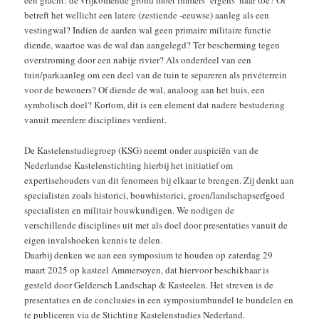
een gracht: de vrijkomende grond moet immers ‘ergens’ naar toe? Of
betreft het wellicht een latere (zestiende -eeuwse) aanleg als een
vestingwal? Indien de aarden wal geen primaire militaire functie
diende, waartoe was de wal dan aangelegd? Ter bescherming tegen
overstroming door een nabije rivier? Als onderdeel van een
tuin/parkaanleg om een deel van de tuin te separeren als privéterrein
voor de bewoners? Of diende de wal, analoog aan het huis, een
symbolisch doel? Kortom, dit is een element dat nadere bestudering
vanuit meerdere disciplines verdient.
De Kastelenstudiegroep (KSG) neemt onder auspiciën van de
Nederlandse Kastelenstichting hierbij het initiatief om
expertisehouders van dit fenomeen bij elkaar te brengen. Zij denkt aan
specialisten zoals historici, bouwhistorici, groen/landschapserfgoed
specialisten en militair bouwkundigen. We nodigen de
verschillende disciplines uit met als doel door presentaties vanuit de
eigen invalshoeken kennis te delen.
Daarbij denken we aan een symposium te houden op zaterdag 29
maart 2025 op kasteel Ammersoyen, dat hiervoor beschikbaar is
gesteld door Geldersch Landschap & Kasteelen. Het streven is de
presentaties en de conclusies in een symposiumbundel te bundelen en
te publiceren via de Stichting Kastelenstudies Nederland.