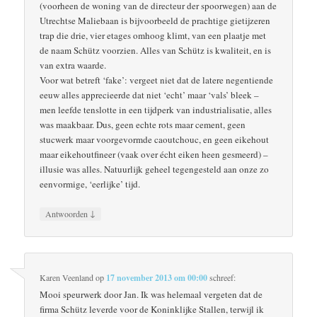
(voorheen de woning van de directeur der spoorwegen) aan de
Utrechtse Maliebaan is bijvoorbeeld de prachtige gietijzeren
trap die drie, vier etages omhoog klimt, van een plaatje met
de naam Schütz voorzien. Alles van Schütz is kwaliteit, en is
van extra waarde.
Voor wat betreft ‘fake’: vergeet niet dat de latere negentiende
eeuw alles apprecieerde dat niet ‘echt’ maar ‘vals’ bleek –
men leefde tenslotte in een tijdperk van industrialisatie, alles
was maakbaar. Dus, geen echte rots maar cement, geen
stucwerk maar voorgevormde caoutchouc, en geen eikehout
maar eikehoutfineer (vaak over écht eiken heen gesmeerd) –
illusie was alles. Natuurlijk geheel tegengesteld aan onze zo
eenvormige, ‘eerlijke’ tijd.
↓
Antwoorden
Karen Veenland
op
17 november 2013 om 00:00
schreef:
Mooi speurwerk door Jan. Ik was helemaal vergeten dat de
firma Schütz leverde voor de Koninklijke Stallen, terwijl ik