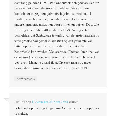
daar lang geleden (1982) zelf onderzoek heb gedaan. Schütz
leverde niet alleen de grote kandelaber (“een grooten
kandelaber in gegoten galvanisch gebronsd zink met 4
roodkoperen lantaarns”) voor de binnenplaats, maar ook
andere lantarens/gaskronen voor binnen en buiten. De totale
levering kostte 5603,40 gulden in 1879. Aardig is te
vermelden, dat Schütz een tekening van de grote lantaarn op
ware grootte had gemaakt, die men op een geraamte van
latten op de binnenplaats opstelde, zodat het effect
beoordeeld kon worden. Van architect Eberson (architect van
de koning) is een ontwerp voor de grote lantaarn bewaard
gebleven. Maar, nu dwaal ik af. Op zoek naar nog meer
bewaarde tuinornamenten van Schütz uit Zeist! KVH
↓
Antwoorden
HP Uniek
op
11 december 2013 om 22:54
schreef:
Ik heb net opdracht gekregen om 3 zinken consoles opnieuw
te maken.