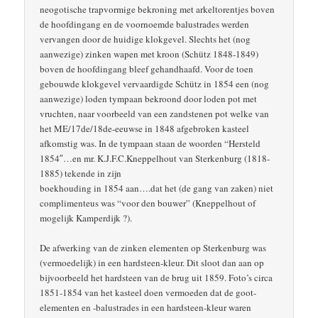
neogotische trapvormige bekroning met arkeltorentjes boven
de hoofdingang en de voornoemde balustrades werden
vervangen door de huidige klokgevel. Slechts het (nog
aanwezige) zinken wapen met kroon (Schütz 1848-1849)
boven de hoofdingang bleef gehandhaafd. Voor de toen
gebouwde klokgevel vervaardigde Schütz in 1854 een (nog
aanwezige) loden tympaan bekroond door loden pot met
vruchten, naar voorbeeld van een zandstenen pot welke van
het ME/17de/18de-eeuwse in 1848 afgebroken kasteel
afkomstig was. In de tympaan staan de woorden “Hersteld
1854″…en mr. K.J.F.C.Kneppelhout van Sterkenburg (1818-
1885) tekende in zijn
boekhouding in 1854 aan….dat het (de gang van zaken) niet
complimenteus was “voor den bouwer” (Kneppelhout of
mogelijk Kamperdijk ?).
De afwerking van de zinken elementen op Sterkenburg was
(vermoedelijk) in een hardsteen-kleur. Dit sloot dan aan op
bijvoorbeeld het hardsteen van de brug uit 1859. Foto’s circa
1851-1854 van het kasteel doen vermoeden dat de goot-
elementen en -balustrades in een hardsteen-kleur waren