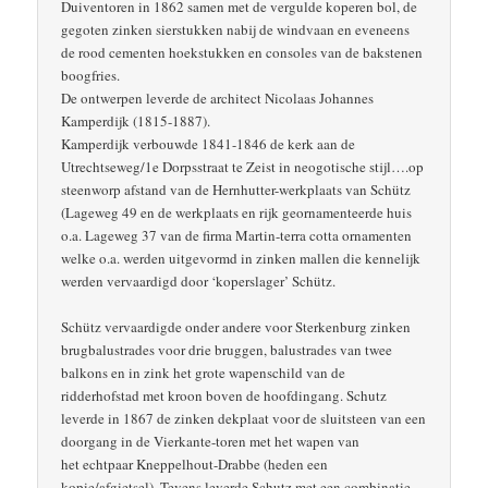
Duiventoren in 1862 samen met de vergulde koperen bol, de
gegoten zinken sierstukken nabij de windvaan en eveneens
de rood cementen hoekstukken en consoles van de bakstenen
boogfries.
De ontwerpen leverde de architect Nicolaas Johannes
Kamperdijk (1815-1887).
Kamperdijk verbouwde 1841-1846 de kerk aan de
Utrechtseweg/1e Dorpsstraat te Zeist in neogotische stijl….op
steenworp afstand van de Hernhutter-werkplaats van Schütz
(Lageweg 49 en de werkplaats en rijk geornamenteerde huis
o.a. Lageweg 37 van de firma Martin-terra cotta ornamenten
welke o.a. werden uitgevormd in zinken mallen die kennelijk
werden vervaardigd door ‘koperslager’ Schütz.
Schütz vervaardigde onder andere voor Sterkenburg zinken
brugbalustrades voor drie bruggen, balustrades van twee
balkons en in zink het grote wapenschild van de
ridderhofstad met kroon boven de hoofdingang. Schutz
leverde in 1867 de zinken dekplaat voor de sluitsteen van een
doorgang in de Vierkante-toren met het wapen van
het echtpaar Kneppelhout-Drabbe (heden een
kopie/afgietsel). Tevens leverde Schutz met een combinatie