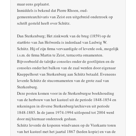
maar eens geplaatst.
Inmiddels is bekend dat Pierre Rhoen, oud-
gemeentearchivaris van Zeist een uitgebreid onderzoek op
schrift gesteld heeft over Schütz.
Dan Sterkenburg; Het zinkwerk van de brug (1859) op de
startfoto van Jan Holwerda is inderdaad van Ludwig W.
Schütz. Hij of zijn firma vervaardigde of leverde ook, mogelijk
i.s.m. de firma Martin te Zeist, terracotta ornamenten.
Bijvoorbeeld de talrijke consoles onder de gootlijsten en de
consoles onder het balkon van de zaal werden door eigenaar
Kneppelhout van Sterkenburg aan Schütz betaald. Eveneens
leverde Schütz de stucornamenten van de grote zaal van
Sterkenburg.
Deze posten komen voor in de Sterkenburgse boekhouding
van de herbouw van het kasteel uit de periode 1848-1854 en
rekeningen in diverse Sterkenburg/archieven uit periode
1848-1885. In de jaren 1974-1994 uitlopend tot 2004 werd
door mij hiernaar onderzoek gedaan.
Schütz leverde de koperen windvanen op de Vierkante toren
van het kasteel met het jaartal 1867 (heden kopie) en van de