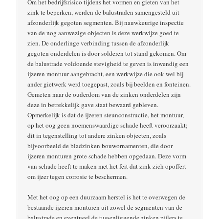
Om het bedrijfsrisico tijdens het vormen en gieten van het
zink te beperken, werden de balustraden samengesteld uit
afzonderlijk gegoten segmenten. Bij nauwkeurige inspectie
van de nog aanwezige objecten is deze werkwijze goed te
zien. De onderlinge verbinding tussen de afzonderlijk
gegoten onderdelen is door solderen tot stand gekomen. Om
de balustrade voldoende stevigheid te geven is inwendig een
ijzeren montuur aangebracht, een werkwijze die ook wel bij
ander gietwerk werd toegepast, zoals bij beelden en fonteinen.
Gemeten naar de ouderdom van de zinken onderdelen zijn
deze in betrekkelijk gave staat bewaard gebleven.
Opmerkelijk is dat de ijzeren steunconstructie, het montuur,
op het oog geen noemenswaardige schade heeft veroorzaakt;
dit in tegenstelling tot andere zinken objecten, zoals
bijvoorbeeld de bladzinken bouwornamenten, die door
ijzeren monturen grote schade hebben opgedaan. Deze vorm
van schade heeft te maken met het feit dat zink zich opoffert
om ijzer tegen corrosie te beschermen.
Met het oog op een duurzaam herstel is het te overwegen de
bestaande ijzeren monturen uit zowel de segmenten van de
balustrade en eventueel de tussenliggende zinken pijlers te