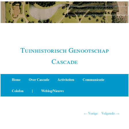
Spring
naar
de
primaire
inhoud
Tuinhistorisch Genootschap
Cascade
Hoofdmenu
Home
Over Cascade
Activiteiten
Communicatie
Colofon
|
Weblog/Nieuws
Berichtnavigatie
←
Vorige
Volgende
→