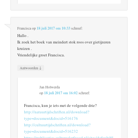
Francisca
op
18 juli 2017 om 10:33
schreef:
Hallo .
Ik zoek het boek van meindert stok roos over gietijzeren
kruizen .
Vriendelijke groet Francisca.
↓
Antwoorden
Jan Holwerda
op
18 juli 2017 om 16:02
schreef:
Francisca, kun je iets met de volgende drie?
http://natuurtijdschriften.nl/download?
type=document&docid=516176
http://cultuurtijdschriften.nl/download?
type=document&docid=516232
https://publicaties.cultureelerfgoed.nl/sites/default/fil