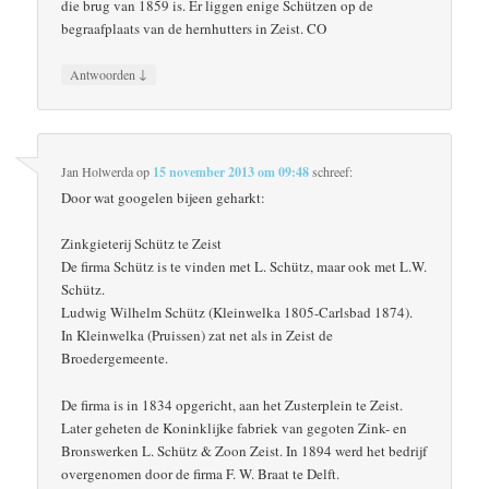
die brug van 1859 is. Er liggen enige Schützen op de
begraafplaats van de hernhutters in Zeist. CO
↓
Antwoorden
Jan Holwerda
op
15 november 2013 om 09:48
schreef:
Door wat googelen bijeen geharkt:
Zinkgieterij Schütz te Zeist
De firma Schütz is te vinden met L. Schütz, maar ook met L.W.
Schütz.
Ludwig Wilhelm Schütz (Kleinwelka 1805-Carlsbad 1874).
In Kleinwelka (Pruissen) zat net als in Zeist de
Broedergemeente.
De firma is in 1834 opgericht, aan het Zusterplein te Zeist.
Later geheten de Koninklijke fabriek van gegoten Zink- en
Bronswerken L. Schütz & Zoon Zeist. In 1894 werd het bedrijf
overgenomen door de firma F. W. Braat te Delft.