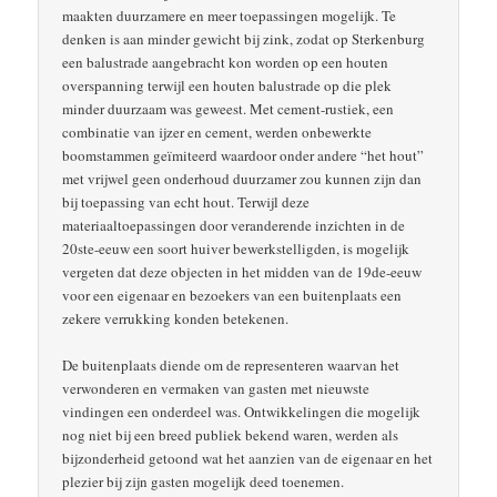
maakten duurzamere en meer toepassingen mogelijk. Te
denken is aan minder gewicht bij zink, zodat op Sterkenburg
een balustrade aangebracht kon worden op een houten
overspanning terwijl een houten balustrade op die plek
minder duurzaam was geweest. Met cement-rustiek, een
combinatie van ijzer en cement, werden onbewerkte
boomstammen geïmiteerd waardoor onder andere “het hout”
met vrijwel geen onderhoud duurzamer zou kunnen zijn dan
bij toepassing van echt hout. Terwijl deze
materiaaltoepassingen door veranderende inzichten in de
20ste-eeuw een soort huiver bewerkstelligden, is mogelijk
vergeten dat deze objecten in het midden van de 19de-eeuw
voor een eigenaar en bezoekers van een buitenplaats een
zekere verrukking konden betekenen.
De buitenplaats diende om de representeren waarvan het
verwonderen en vermaken van gasten met nieuwste
vindingen een onderdeel was. Ontwikkelingen die mogelijk
nog niet bij een breed publiek bekend waren, werden als
bijzonderheid getoond wat het aanzien van de eigenaar en het
plezier bij zijn gasten mogelijk deed toenemen.