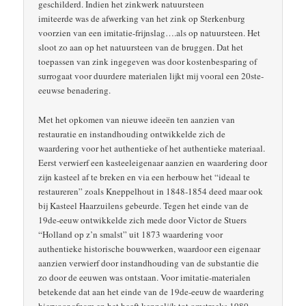
geschilderd. Indien het zinkwerk natuursteen
imiteerde was de afwerking van het zink op Sterkenburg
voorzien van een imitatie-frijnslag….als op natuursteen. Het
sloot zo aan op het natuursteen van de bruggen. Dat het
toepassen van zink ingegeven was door kostenbesparing of
surrogaat voor duurdere materialen lijkt mij vooral een 20ste-
eeuwse benadering.
Met het opkomen van nieuwe ideeën ten aanzien van
restauratie en instandhouding ontwikkelde zich de
waardering voor het authentieke of het authentieke materiaal.
Eerst verwierf een kasteeleigenaar aanzien en waardering door
zijn kasteel af te breken en via een herbouw het “ideaal te
restaureren” zoals Kneppelhout in 1848-1854 deed maar ook
bij Kasteel Haarzuilens gebeurde. Tegen het einde van de
19de-eeuw ontwikkelde zich mede door Victor de Stuers
“Holland op z’n smalst” uit 1873 waardering voor
authentieke historische bouwwerken, waardoor een eigenaar
aanzien verwierf door instandhouding van de substantie die
zo door de eeuwen was ontstaan. Voor imitatie-materialen
betekende dat aan het einde van de 19de-eeuw de waardering
hiervoor afnam en het heeft kennelijk tot omstreeks 1980