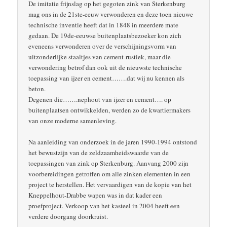
De imitatie frijnslag op het gegoten zink van Sterkenburg
mag ons in de 21ste-eeuw verwonderen en deze toen nieuwe
technische inventie heeft dat in 1848 in meerdere mate
gedaan. De 19de-eeuwse buitenplaatsbezoeker kon zich
eveneens verwonderen over de verschijningsvorm van
uitzonderlijke staaltjes van cement-rustiek, maar die
verwondering betrof dan ook uit de nieuwste technische
toepassing van ijzer en cement…….dat wij nu kennen als
beton.
Degenen die…….nephout van ijzer en cement…. op
buitenplaatsen ontwikkelden, werden zo de kwartiermakers
van onze moderne samenleving.
Na aanleiding van onderzoek in de jaren 1990-1994 ontstond
het bewustzijn van de zeldzaamheidswaarde van de
toepassingen van zink op Sterkenburg. Aanvang 2000 zijn
voorbereidingen getroffen om alle zinken elementen in een
project te herstellen. Het vervaardigen van de kopie van het
Kneppelhout-Drabbe wapen was in dat kader een
proefproject. Verkoop van het kasteel in 2004 heeft een
verdere doorgang doorkruist.