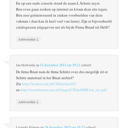
En op een oude console stond de naam L.Schutz zeyst.
Ben even gaan zoeken op internet en kwam deze site tegen.
Ben zeer geïnteresseerd in zinken voorbeelden van deze
vakman ( daar kan ik heel veel van leren). Zijn er bijvoorbeeld
catalogussen uitgegeven net als bij de Firma Braad uit Delft?
↓
Antwoorden
Jan Holwerda
op
12 december 2013 om 10:12
schreef:
De firma Braat nam de firma Schütz over, dus mogelijk zit er
Schütz materiaal in het Braat archief?
Zie
http://zoeken.nai.nl/CIS/archief/65
en
http://searchassets.nai.nl/image/CIS/pdf/BRAA_inv.pdf
↓
Antwoorden
Leonieke Polman
op
28 december 2013 om 19:25
schreef: