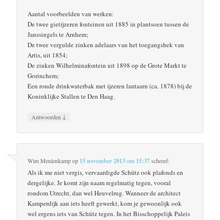
Aantal voorbeelden van werken:
De twee gietijzeren fonteinen uit 1885 in plantsoen tussen de
Janssingels te Arnhem;
De twee vergulde zinken adelaars van het toegangshek van
Artis, uit 1854;
De zinken Wilhelminafontein uit 1898 op de Grote Markt te
Gorinchem;
Een ronde drinkwaterbak met ijzeren lantaarn (ca. 1878) bij de
Koninklijke Stallen te Den Haag.
↓
Antwoorden
Wim Meulenkamp
op
15 november 2013 om 15:37
schreef:
Als ik me niet vergis, vervaardigde Schütz ook plafonds en
dergelijke. Je komt zijn naam regelmatig tegen, vooral
rondom Utrecht, dan wel Heuvelrug. Wanneer de architect
Kamperdijk aan iets heeft gewerkt, kom je gewoonlijk ook
wel ergens iets van Schütz tegen. In het Bisschoppelijk Paleis