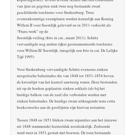
van ijzer en gegoten zink twee nog bestaande zwart
geschilderde torchieres voor Sterkenburg. Twee
overeenkomstige exemplaren werden kennelijk aan Koning
Willem II voor Soestdijk geleverd en in 2011 verkocht als
“Frans-werk” op de
Soestdijk-veiling (foto in cat., maart 2011). Schütz
vervaardigde nog andere rijker geornamenteerde torchieres
voor Willem II/ Soestdijk. (mogelijk een foto in cat. De Lelijke
Tijd 1995)
Voor Sterkenburg vervaardigde Schütz eveneens zinken
neogotische balustrades die van 1848 tot 1851-1854 boven
de kroonlijst van het kasteel aanwezig waren. Deze bestonden
uit op de hoeken geplaatste zinken sokkels (als bij het
huidige balkon van de zaal) die verbonden werden met
zinken balustrades. De huidige zware uitkragende terra cotta
hoekconsoles aan de gootlijsten zijn hiervan restanten.
Tussen 1848 en 1851 bleken zware reparaties aan het (nieuwe
uit 1848 stammende) kasteeldak noodzakelijk. Zodoende
werd weer in 1851 gestart met bouwen. De toen bestaande