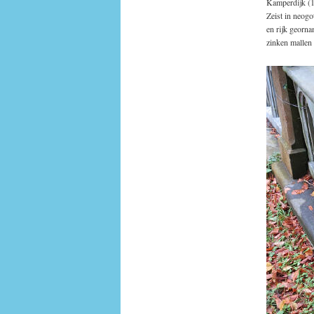
Kamperdijk (1
Zeist in neog
en rijk georn
zinken mallen 