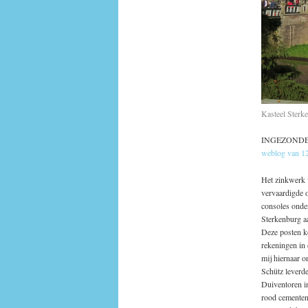
Kasteel Sterk
INGEZONDEN. E
weblog van 1
Het zinkwerk 
vervaardigde o
consoles onder
Sterkenburg a
Deze posten k
rekeningen in
mij hiernaar 
Schütz leverde
Duiventoren i
rood cementen