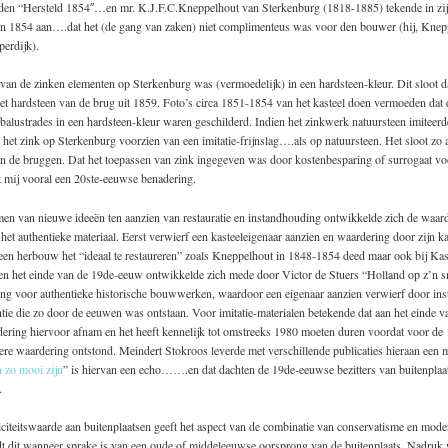
den “Hersteld 1854″…en mr. K.J.F.C.Kneppelhout van Sterkenburg (1818-1885) tekende in zi
n 1854 aan….dat het (de gang van zaken) niet complimenteus was voor den bouwer (hij, Knep
erdijk).
van de zinken elementen op Sterkenburg was (vermoedelijk) in een hardsteen-kleur. Dit sloot 
et hardsteen van de brug uit 1859. Foto’s circa 1851-1854 van het kasteel doen vermoeden dat 
balustrades in een hardsteen-kleur waren geschilderd. Indien het zinkwerk natuursteen imiteer
het zink op Sterkenburg voorzien van een imitatie-frijnslag….als op natuursteen. Het sloot zo 
an de bruggen. Dat het toepassen van zink ingegeven was door kostenbesparing of surrogaat vo
kt mij vooral een 20ste-eeuwse benadering.
en van nieuwe ideeën ten aanzien van restauratie en instandhouding ontwikkelde zich de waard
 het authentieke materiaal. Eerst verwierf een kasteeleigenaar aanzien en waardering door zijn kas
 een herbouw het “ideaal te restaureren” zoals Kneppelhout in 1848-1854 deed maar ook bij Ka
en het einde van de 19de-eeuw ontwikkelde zich mede door Victor de Stuers “Holland op z’n sm
ng voor authentieke historische bouwwerken, waardoor een eigenaar aanzien verwierf door in
tie die zo door de eeuwen was ontstaan. Voor imitatie-materialen betekende dat aan het einde v
ering hiervoor afnam en het heeft kennelijk tot omstreeks 1980 moeten duren voordat voor d
re waardering ontstond. Meindert Stokroos leverde met verschillende publicaties hieraan een m
 zo mooi zijn
” is hiervan een echo…….en dat dachten de 19de-eeuwse bezitters van buitenplaa
.
citeitswaarde aan buitenplaatsen geeft het aspect van de combinatie van conservatisme en moder
dt dit wanneer sprake is van een oude of middeleeuwse oorsprong van de buitenplaats. Nadruk