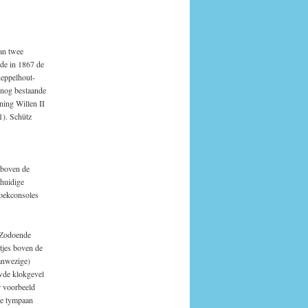
an twee
rde in 1867 de
neppelhout-
 nog bestaande
ning Willen II
1). Schütz
 boven de
 huidige
hoekconsoles
. Zodoende
tjes boven de
anwezige)
wde klokgevel
r voorbeeld
de tympaan