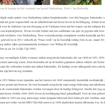
 van de toegang tot het voorplein van kasteel Sterkenburg Foto’s: Jan Holwerda
rdigde onder andere voor Sterkenburg zinken brugbalustrades voor drie bruggen, balustrades v
 zink het grote wapenschild van de ridderhofstad met kroon boven de hoofdingang. Schutz leve
t voor de sluitsteen van een doorgang in de Vierkante-toren met het wapen van het echtpaar K
een kopie/afgietsel). Tevens leverde Schutz met een combinatie van ijzer en gegoten zink twee
derde torchieres voor Sterkenburg. Twee overeenkomstige exemplaren werden kennelijk aan Ko
 geleverd en in 2011 verkocht als “Frans-werk” op de Soestdijk-veiling (foto in cat., maart 201
og andere rijker geornamenteerde torchieres voor Willem II/ Soestdijk.
foto in cat.
De Lelijke Tijd
1995)
urg vervaardigde Schütz eveneens zinken neogotische balustrades die van 1848 tot 1851-1854
kasteel aanwezig waren. Deze bestonden uit op de hoeken geplaatste zinken sokkels (als bij het
zaal) die verbonden werden met zinken balustrades. De huidige zware uitkragende terra cotta 
sten zijn hiervan nog restanten.
n 1851 bleken zware reparaties aan het (nieuwe uit 1848 stammende) kasteeldak noodzakelijk
weer gestart met bouwen. De toen bestaande neogotische trapvormige bekroning met arkeltoren
n de voornoemde balustrades werden vervangen door de huidige klokgevel. Slechts het (nog a
met kroon (Schütz 1848-1849) boven de hoofdingang bleef gehandhaafd. Voor de toen gebou
Schütz in 1854 een (nog aanwezige) loden tympaan bekroond door loden pot met vruchten, naa
tenen pot welke van het ME/17de/18de-eeuwse in 1848 afgebroken kasteel afkomstig was. In 