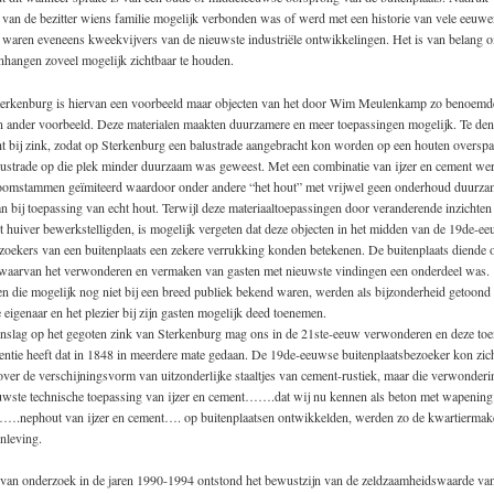
 van de bezitter wiens familie mogelijk verbonden was of werd met een historie van vele eeuw
n waren eveneens kweekvijvers van de nieuwste industriële ontwikkelingen. Het is van belang 
hangen zoveel mogelijk zichtbaar te houden.
terkenburg is hiervan een voorbeeld maar objecten van het door Wim Meulenkamp zo benoemd
en ander voorbeeld. Deze materialen maakten duurzamere en meer toepassingen mogelijk. Te den
t bij zink, zodat op Sterkenburg een balustrade aangebracht kon worden op een houten overspa
lustrade op die plek minder duurzaam was geweest. Met een combinatie van ijzer en cement we
omstammen geïmiteerd waardoor onder andere “het hout” met vrijwel geen onderhoud duurza
n bij toepassing van echt hout. Terwijl deze materiaaltoepassingen door veranderende inzichten 
 huiver bewerkstelligden, is mogelijk vergeten dat deze objecten in het midden van de 19de-e
zoekers van een buitenplaats een zekere verrukking konden betekenen. De buitenplaats diende 
 waarvan het verwonderen en vermaken van gasten met nieuwste vindingen een onderdeel was.
n die mogelijk nog niet bij een breed publiek bekend waren, werden als bijzonderheid getoond 
 eigenaar en het plezier bij zijn gasten mogelijk deed toenemen.
rijnslag op het gegoten zink van Sterkenburg mag ons in de 21ste-eeuw verwonderen en deze to
ventie heeft dat in 1848 in meerdere mate gedaan. De 19de-eeuwse buitenplaatsbezoeker kon zi
er de verschijningsvorm van uitzonderlijke staaltjes van cement-rustiek, maar die verwonderi
euwste technische toepassing van ijzer en cement…….dat wij nu kennen als beton met wapening
.nephout van ijzer en cement…. op buitenplaatsen ontwikkelden, werden zo de kwartiermak
nleving.
 van onderzoek in de jaren 1990-1994 ontstond het bewustzijn van de zeldzaamheidswaarde va