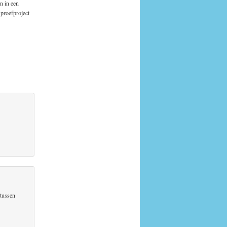
n in een
proefproject
 tussen