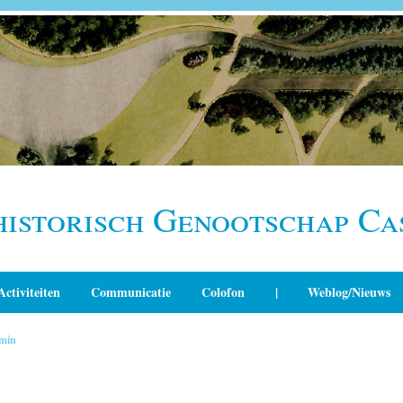
historisch Genootschap Ca
Activiteiten
Communicatie
Colofon
|
Weblog/Nieuws
min