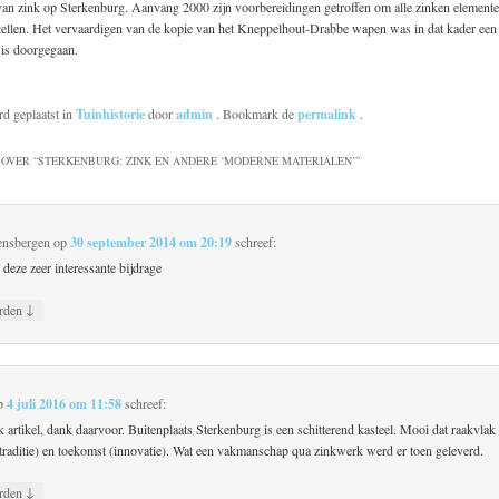
van zink op Sterkenburg. Aanvang 2000 zijn voorbereidingen getroffen om alle zinken elemente
stellen. Het vervaardigen van de kopie van het Kneppelhout-Drabbe wapen was in dat kader een 
t is doorgegaan.
rd geplaatst in
Tuinhistorie
door
admin
. Bookmark de
permalink
.
OVER “
STERKENBURG: ZINK EN ANDERE ‘MODERNE MATERIALEN’
”
ensbergen
op
30 september 2014 om 20:19
schreef:
deze zeer interessante bijdrage
↓
rden
p
4 juli 2016 om 11:58
schreef:
jk artikel, dank daarvoor. Buitenplaats Sterkenburg is een schitterend kasteel. Mooi dat raakvlak
(traditie) en toekomst (innovatie). Wat een vakmanschap qua zinkwerk werd er toen geleverd.
↓
rden