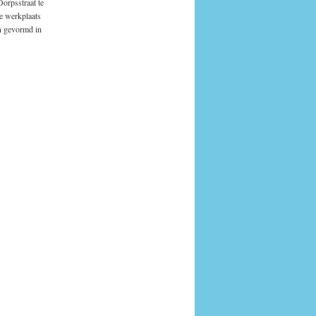
orpsstraat te
e werkplaats
n gevormd in