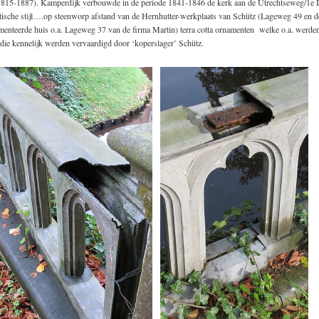
815-1887). Kamperdijk verbouwde in de periode 1841-1846 de kerk aan de Utrechtseweg/1e D
otische stijl….op steenworp afstand van de Hernhutter-werkplaats van Schütz (Lageweg 49 en d
amenteerde huis o.a. Lageweg 37 van de firma Martin) terra cotta ornamenten welke o.a. werde
die kennelijk werden vervaardigd door ‘koperslager’ Schütz.