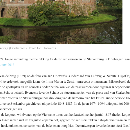
enburg (Driebergen) Foto: Jan Holwerda
nige aanvulling met betrekking tot de zinken elementen op Sterkenburg te Driebergen; aan
2 nov 2013
.
van de brug (1859) op de foto van Jan Holwerda is inderdaad van Ludwig W. Schütz. Hij of zi
f leverde ook, mogelijk i.s.m. de firma Martin te Zeist, terra cotta ornamenten. Bijvoorbeeld de 
 de gootlijsten en de consoles onder het balkon van de zaal werden door eigenaar Kneppelhout
an Schutz betaald. Eveneens leverde Schutz de stucornamenten van de grote zaal van Sterkenbu
omen voor in de Sterkenburgse boekhouding van de herbouw van het kasteel uit de periode 1
 diverse Sterkenburg/archieven uit periode 1848-1885. In de jaren 1974-1994 uitlopend tot 20
onderzoek gedaan.
 de koperen windvanen op de Vierkante toren van het kasteel met het jaartal 1867 (heden kopie
n 1862 samen met de vergulde koperen bol, gegoten zinken sierstukken nabij de windvaan en e
 hoekstukken en consoles van de bakstenen boogfries. De ontwerpen leverde de architect Nico