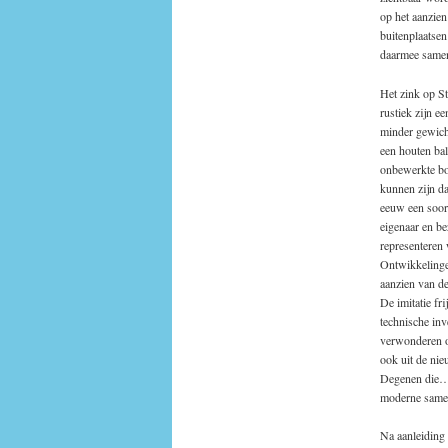
op het aanzien
buitenplaatse
daarmee samen
Het zink op S
rustiek zijn e
minder gewich
een houten ba
onbewerkte bo
kunnen zijn da
eeuw een soort
eigenaar en be
representeren
Ontwikkelinge
aanzien van de
De imitatie f
technische in
verwonderen ov
ook uit de ni
Degenen die……
moderne same
Na aanleiding