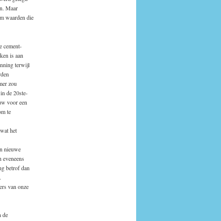
en. Maar
om waarden die
e cement-
ken is aan
nning terwijl
rden
mer zou
in de 20ste-
euw voor een
om te
wat het
en nieuwe
ch eveneens
ng betrof dan
.
ers van onze
n de