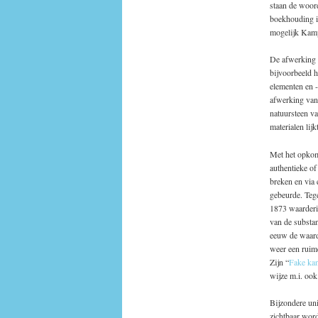
staan de woor
boekhouding i
mogelijk Kamp
De afwerking 
bijvoorbeeld h
elementen en -
afwerking van 
natuursteen v
materialen lij
Met het opkom
authentieke of
breken en via
gebeurde. Teg
1873 waarderi
van de substan
eeuw de waard
weer een ruime
Zijn “
Fake kan
wijze m.i. ook
Bijzondere uni
zichtbaar wor