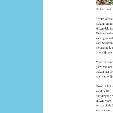
De balustrade
Schütz vervaa
balkons en in
zinken dekplaa
Drabbe (heden 
zwart geschil
voor Soestdijk
vervaardigde n
(mogelijk een 
Voor Sterkenb
goten van het 
balkon van de 
aan de gootlij
Tussen 1848 e
werd in 1851 
hoofdingang e
zinken wapen 
vervaardigde 
van een zands