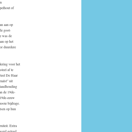
jn
pelhout of
dan aan op
de goot-
de was de
aan op het
or duurdere
ering voor het
teel af te
steel De Haar
alst” uit
standhouding
an de 19de-
e 19de-eeuw
ooie bijdrage.
tsen op hun
niteit. Extra
 werd gelegd