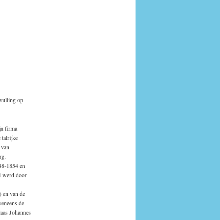
vulling op
jn firma
talrijke
 van
rg.
848-1854 en
04 werd door
) en van de
veneens de
laas Johannes