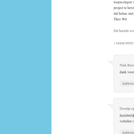
toepassingen 
project te her
dat helaas nie
Theo Wit
Dit bericht we
3 GEDACHTEN 
Niek Rav
dank voor 
Antwoo
Doortje
o
Inzichteli
verleden 
Antwoo