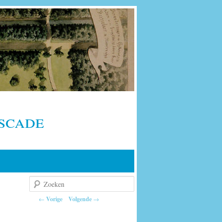
scade
Zoeken
Berichtnavigatie
←
Vorige
Volgende
→