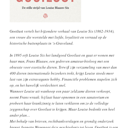
Gooilust
vertelt het bijzondere verhaal van Louise Six (1862-1934),
een vrouw die worstelde met liefde, loyaliteit en verraad op de
historische buitenplaats in ‘s-Graveland.
In 1895 erft Louise Six het landgoed Gooilust en gaat er wonen met
haar man, Frans Blaauw, een gedreven amateur-bioloog met een
obsessie voor exotische dieren. Terwijl zijn verzameling van meer dan
400 dieren internationale bezoekers trekt, krijgt Louise steeds meer
last van zijn extravagante hobby. Financiële problemen stapelen zich
op, en het huwelijk verslechtert snel.
Wanneer Louise uit wanhoop een paar zeldzame dieren verkoopt,
neemt Frans wraak: hij laat haar opnemen in een sanatorium en
probeert haar krankzinnig te laten verklaren om zo de volledige
zeggenschap over Gooilust te krijgen. Maar Louise bedenkt een heel
ander plan…
Met behulp van brieven, rechtbankverslagen en grondig onderzoek
brengt Jeanette Wagenaar deze geschiedenis tot leven.
Gooilust
is een