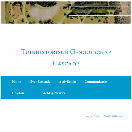
Spring
naar
de
primaire
inhoud
Tuinhistorisch Genootschap
Cascade
Hoofdmenu
Home
Over Cascade
Activiteiten
Communicatie
Colofon
|
Weblog/Nieuws
Berichtnavigatie
←
Vorige
Volgende
→