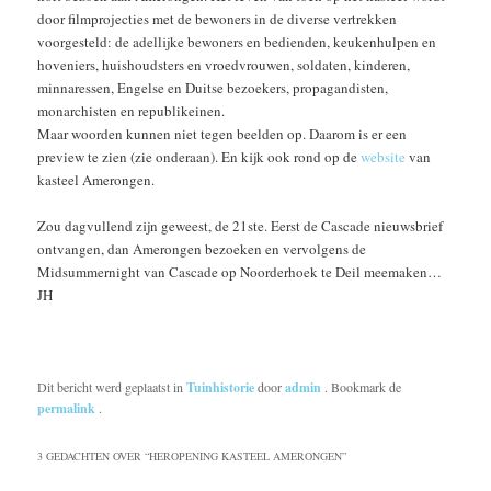
door filmprojecties met de bewoners in de diverse vertrekken
voorgesteld: de adellijke bewoners en bedienden, keukenhulpen en
hoveniers, huishoudsters en vroedvrouwen, soldaten, kinderen,
minnaressen, Engelse en Duitse bezoekers, propagandisten,
monarchisten en republikeinen.
Maar woorden kunnen niet tegen beelden op. Daarom is er een
preview te zien (zie onderaan). En kijk ook rond op de
website
van
kasteel Amerongen.
Zou dagvullend zijn geweest, de 21ste. Eerst de Cascade nieuwsbrief
ontvangen, dan Amerongen bezoeken en vervolgens de
Midsummernight van Cascade op Noorderhoek te Deil meemaken…
JH
Dit bericht werd geplaatst in
Tuinhistorie
door
admin
. Bookmark de
permalink
.
3 GEDACHTEN OVER “
HEROPENING KASTEEL AMERONGEN
”