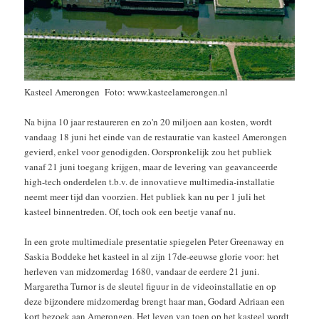
Kasteel Amerongen Foto: www.kasteelamerongen.nl
Na bijna 10 jaar restaureren en zo'n 20 miljoen aan kosten, wordt
vandaag 18 juni het einde van de restauratie van kasteel Amerongen
gevierd, enkel voor genodigden. Oorspronkelijk zou het publiek
vanaf 21 juni toegang krijgen, maar de levering van geavanceerde
high-tech onderdelen t.b.v. de innovatieve multimedia-installatie
neemt meer tijd dan voorzien. Het publiek kan nu per 1 juli het
kasteel binnentreden. Of, toch ook een beetje vanaf nu.
In een grote multimediale presentatie spiegelen Peter Greenaway en
Saskia Boddeke het kasteel in al zijn 17de-eeuwse glorie voor: het
herleven van midzomerdag 1680, vandaar de eerdere 21 juni.
Margaretha Turnor is de sleutel figuur in de videoinstallatie en op
deze bijzondere midzomerdag brengt haar man, Godard Adriaan een
kort bezoek aan Amerongen. Het leven van toen op het kasteel wordt