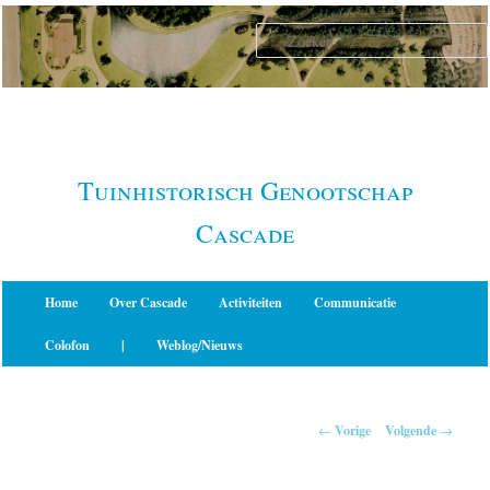
Spring
naar
de
primaire
inhoud
Tuinhistorisch Genootschap
Cascade
Hoofdmenu
Home
Over Cascade
Activiteiten
Communicatie
Colofon
|
Weblog/Nieuws
Berichtnavigatie
←
Vorige
Volgende
→