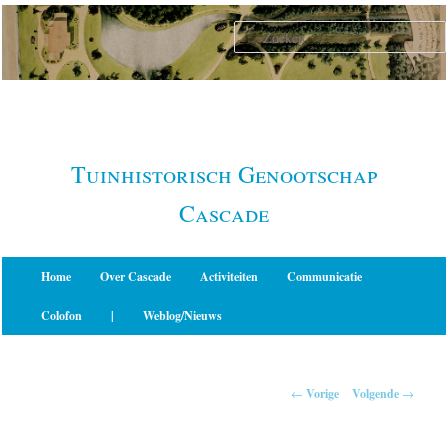
Spring
naar
de
primaire
inhoud
Tuinhistorisch Genootschap
Cascade
Hoofdmenu
Home
Over Cascade
Activiteiten
Communicatie
Colofon
|
Weblog/Nieuws
Berichtnavigatie
←
Vorige
Volgende
→