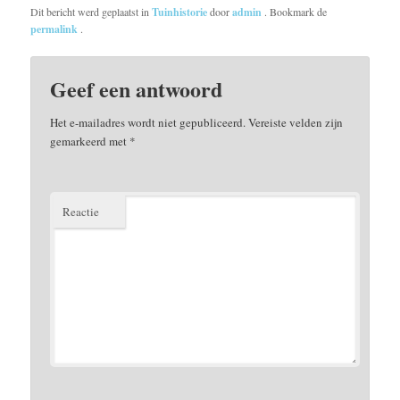
Dit bericht werd geplaatst in
Tuinhistorie
door
admin
. Bookmark de
permalink
.
Geef een antwoord
Het e-mailadres wordt niet gepubliceerd.
Vereiste velden zijn
gemarkeerd met
*
Reactie