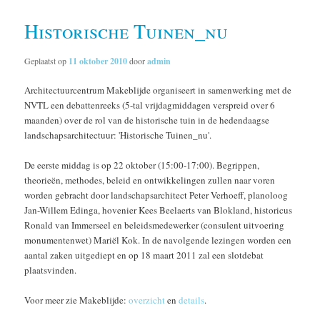
Historische Tuinen_nu
Geplaatst op
11 oktober 2010
door
admin
Architectuurcentrum Makeblijde organiseert in samenwerking met de
NVTL een debattenreeks (5-tal vrijdagmiddagen verspreid over 6
maanden) over de rol van de historische tuin in de hedendaagse
landschapsarchitectuur: 'Historische Tuinen_nu'.
De eerste middag is op 22 oktober (15:00-17:00). Begrippen,
theorieën, methodes, beleid en ontwikkelingen zullen naar voren
worden gebracht door landschapsarchitect Peter Verhoeff, planoloog
Jan-Willem Edinga, hovenier Kees Beelaerts van Blokland, historicus
Ronald van Immerseel en beleidsmedewerker (consulent uitvoering
monumentenwet) Mariël Kok. In de navolgende lezingen worden een
aantal zaken uitgediept en op 18 maart 2011 zal een slotdebat
plaatsvinden.
Voor meer zie Makeblijde:
overzicht
en
details
.