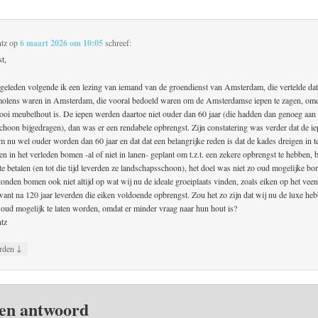
tz
op
6 maart 2026 om 10:05
schreef:
t,
d geleden volgende ik een lezing van iemand van de groendienst van Amsterdam, die vertelde dat
olens waren in Amsterdam, die vooral bedoeld waren om de Amsterdamse iepen te zagen, omd
oi meubelhout is. De iepen werden daartoe niet ouder dan 60 jaar (die hadden dan genoeg aan 
schoon bijgedragen), dan was er een rendabele opbrengst. Zijn constatering was verder dat de ie
nu wel ouder worden dan 60 jaar en dat dat een belangrijke reden is dat de kades dreigen in te
n in het verleden bomen -al of niet in lanen- geplant om t.z.t. een zekere opbrengst te hebben,
te betalen (en tot die tijd leverden ze landschapsschoon), het doel was niet zo oud mogelijke b
nden bomen ook niet altijd op wat wij nu de ideale groeiplaats vinden, zoals eiken op het veen
 want na 120 jaar leverden die eiken voldoende opbrengst. Zou het zo zijn dat wij nu de luxe h
oud mogelijk te laten worden, omdat er minder vraag naar hun hout is?
tz
↓
rden
en antwoord