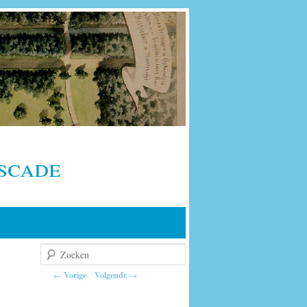
scade
Zoeken
Berichtnavigatie
←
Vorige
Volgende
→