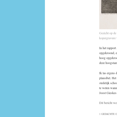
Gezicht op de
kopergravure 
In het rapport
opgekroond, e
hoog opgekroon
deze hoogstam
Ik las ergens 
plausibel. Het 
stedelijk scho
te weten wann
Joost Gieskes
Dit bericht we
1 GEDACHTE O