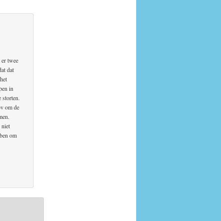
 er twee
at dat
het
pen in
 storten.
 bv om de
omen.
 niet
ebben om