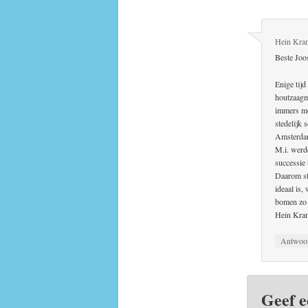
Hein Kran
Beste Joos
Enige tij
houtzaagm
immers mo
stedelijk 
Amsterdam 
M.i. werde
successie 
Daarom sto
ideaal is,
bomen zo 
Hein Kran
Antwoo
Geef e