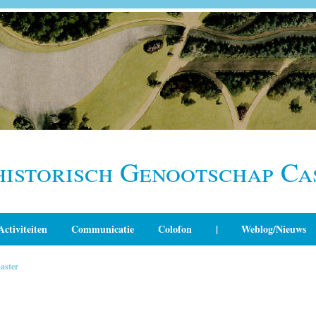
historisch Genootschap Ca
Activiteiten
Communicatie
Colofon
|
Weblog/Nieuws
aster