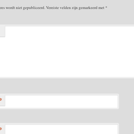
res wordt niet gepubliceerd.
Vereiste velden zijn gemarkeerd met
*
*
*