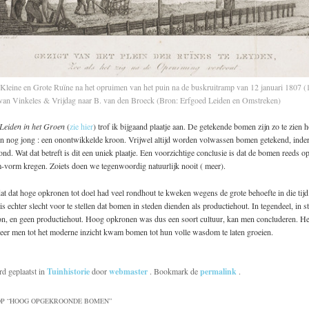
 Kleine en Grote Ruïne na het opruimen van het puin na de buskruitramp van 12 januari 1807 (
van Vinkeles & Vrijdag naar B. van den Broeck (Bron: Erfgoed Leiden en Omstreken)
Leiden in het Groen
(
zie hier
) trof ik bijgaand plaatje aan. De getekende bomen zijn zo te zien 
n nog jong : een onontwikkelde kroon. Vrijwel altijd worden volwassen bomen getekend, inde
d. Wat dat betreft is dit een uniek plaatje. Een voorzichtige conclusie is dat de bomen reeds o
-vorm kregen. Zoiets doen we tegenwoordig natuurlijk nooit ( meer).
dat dat hoge opkronen tot doel had veel rondhout te kweken wegens de grote behoefte in die tijd
is echter slecht voor te stellen dat bomen in steden dienden als productiehout. In tegendeel, in st
on, en geen productiehout. Hoog opkronen was dus een soort cultuur, kan men concluderen. Het
eer men tot het moderne inzicht kwam bomen tot hun volle wasdom te laten groeien.
rd geplaatst in
Tuinhistorie
door
webmaster
. Bookmark de
permalink
.
P “
HOOG OPGEKROONDE BOMEN
”