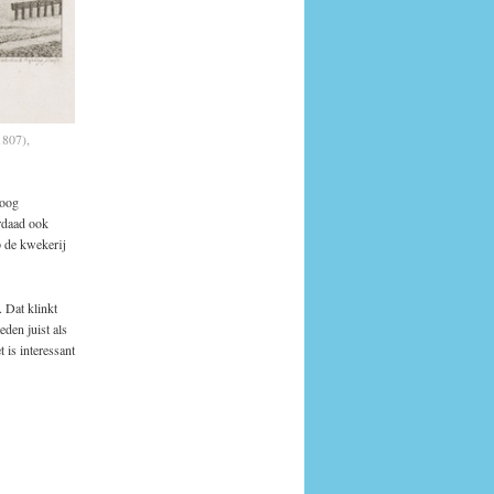
1807),
hoog
rdaad ook
p de kwekerij
. Dat klinkt
eden juist als
 is interessant