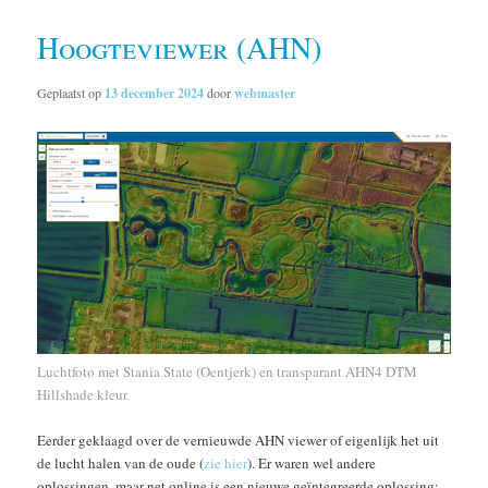
Hoogteviewer (AHN)
Geplaatst op
13 december 2024
door
webmaster
Luchtfoto met Stania State (Oentjerk) en transparant AHN4 DTM
Hillshade kleur.
Eerder geklaagd over de vernieuwde AHN viewer of eigenlijk het uit
de lucht halen van de oude (
zie hier
). Er waren wel andere
oplossingen, maar net online is een nieuwe geïntegreerde oplossing: