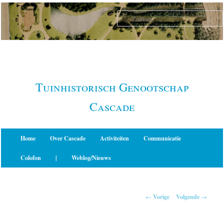
Spring
naar
de
primaire
inhoud
Tuinhistorisch Genootschap
Cascade
Hoofdmenu
Home
Over Cascade
Activiteiten
Communicatie
Colofon
|
Weblog/Nieuws
Berichtnavigatie
←
Vorige
Volgende
→