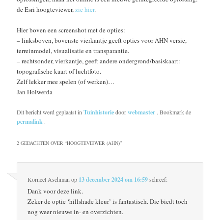
de Esri hoogteviewer,
zie hier
.
Hier boven een screenshot met de opties:
– linksboven, bovenste vierkantje geeft opties voor AHN versie,
terreinmodel, visualisatie en transparantie.
– rechtsonder, vierkantje, geeft andere ondergrond/basiskaart:
topografische kaart of luchtfoto.
Zelf lekker mee spelen (of werken)…
Jan Holwerda
Dit bericht werd geplaatst in
Tuinhistorie
door
webmaster
. Bookmark de
permalink
.
2 GEDACHTEN OVER “
HOOGTEVIEWER (AHN)
”
Korneel Aschman
op
13 december 2024 om 16:59
schreef:
Dank voor deze link.
Zeker de optie ‘hillshade kleur’ is fantastisch. Die biedt toch
nog weer nieuwe in- en overzichten.