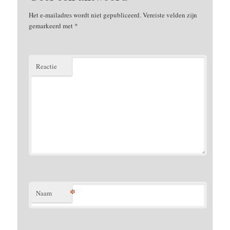
Het e-mailadres wordt niet gepubliceerd.
Vereiste velden zijn
gemarkeerd met
*
Reactie
*
Naam