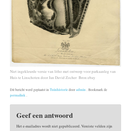
Niet ingekleurde versie van litho met ontwerp voor parkaanleg van
Huis te Linschoten door Jan David Zocher Bron:ebay
Dit bericht werd geplaatst in
Tuinhistorie
door
admin
. Bookmark de
permalink
.
Geef een antwoord
Het e-mailadres wordt niet gepubliceerd.
Vereiste velden zijn