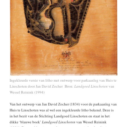
Ingekleurde versie van litho met ontwerp voor parkaanleg van Huis te
Linschoten door Jan David Zocher Bron:
Landgoed Linschoten
van
Wessel Reinink (1994)
Van het ontwerp van Jan David Zocher (1834) voor de parkaanleg van
Huis te Linschoten was al wel een ingekleurde litho bekend. Deze is
in het bezit van de Stichting Landgoed Linschoten en staat in het
dikke ‘blauwe boek’
Landgoed Linschoten
van Wessel Reinink