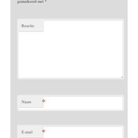
gemarkeerd met
*
Reactie
*
Naam
*
E-mail