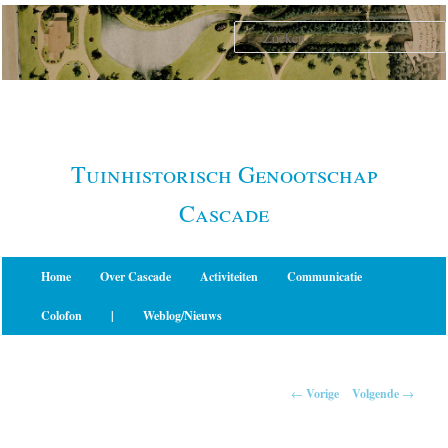
Spring
naar
de
primaire
inhoud
Tuinhistorisch Genootschap
Cascade
Hoofdmenu
Home
Over Cascade
Activiteiten
Communicatie
Colofon
|
Weblog/Nieuws
Berichtnavigatie
←
Vorige
Volgende
→