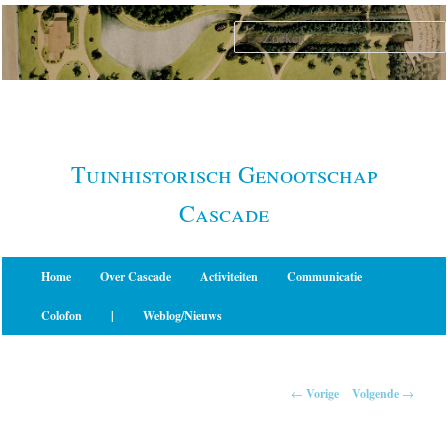
Spring
naar
de
primaire
inhoud
Tuinhistorisch Genootschap
Cascade
Hoofdmenu
Home
Over Cascade
Activiteiten
Communicatie
Colofon
|
Weblog/Nieuws
Berichtnavigatie
←
Vorige
Volgende
→