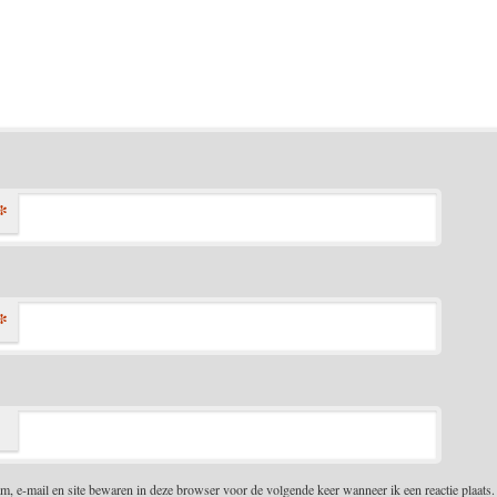
*
*
m, e-mail en site bewaren in deze browser voor de volgende keer wanneer ik een reactie plaats.