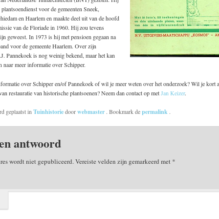
 plantsoendienst voor de gemeenten Sneek,
hiedam en Haarlem en maakte deel uit van de hoofd
ssie van de Floriade in 1960. Hij zou tevens
zijn geweest. In 1973 is hij met pensioen gegaan na
rband voor de gemeente Haarlem. Over zijn
. Pannekoek is nog weinig bekend, maar het kan
n naar meer informatie over Schipper.
formatie over Schipper en/of Pannekoek of wil je meer weten over het onderzoek? Wil je kort 
van restauratie van historische plantsoenen? Neem dan contact op met
Jan Keizer
.
rd geplaatst in
Tuinhistorie
door
webmaster
. Bookmark de
permalink
.
en antwoord
res wordt niet gepubliceerd.
Vereiste velden zijn gemarkeerd met
*