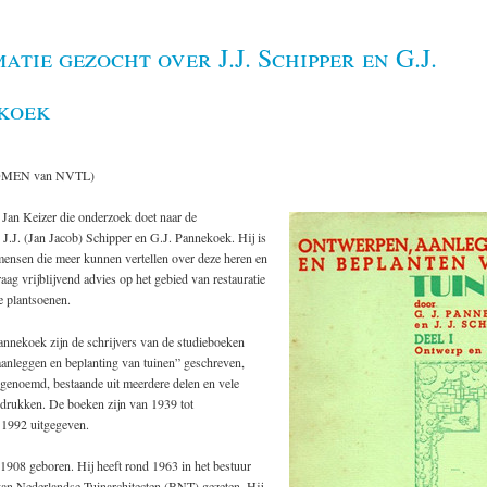
atie gezocht over J.J. Schipper en G.J.
koek
MEN van NVTL)
 Jan Keizer die onderzoek doet naar de
n J.J. (Jan Jacob) Schipper en G.J. Pannekoek. Hij is
mensen die meer kunnen vertellen over deze heren en
raag vrijblijvend advies op het gebied van restauratie
e plantsoenen.
annekoek zijn de schrijvers van de studieboeken
anleggen en beplanting van tuinen” geschreven,
 genoemd, bestaande uit meerdere delen en vele
rdrukken. De boeken zijn van 1939 tot
 1992 uitgegeven.
 1908 geboren. Hij heeft rond 1963 in het bestuur
an Nederlandse Tuinarchitecten (BNT) gezeten. Hij