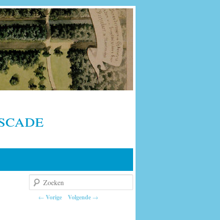
scade
Zoeken
Berichtnavigatie
←
Vorige
Volgende
→