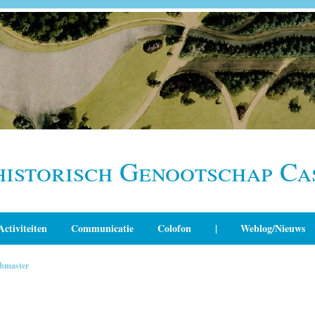
historisch Genootschap Ca
Activiteiten
Communicatie
Colofon
|
Weblog/Nieuws
bmaster