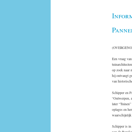
Inform
Panne
(OVERGENO
Een vraag van
tuinarchitecte
op zoek naar 
hij ontvangt g
van historisch
Schipper en P
“Ontwerpen, a
later “Tuinen”
oplages en he
waarschijnlijk
Schipper is in
van de Bond v