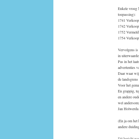
Enkele vroeg N
toepassing):
1741 Verkoop 
1742 Verkoop v
1752 Vermeldi
1754 Verkoop 
Vervolgens is h
in uiterwaarde
Pas in het laa
advertenties v
Daar waar wij 
de landsgrens
Voor het gem
En grappig, te
en andere oude
wel andersom; 
Jan Holwerda
(En ja om het 
andere duidin
Dit bericht we