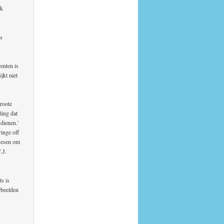
jk
ls
enten is
jkt niet
groote
ling dat
 dienen.’
ringe off
 wesen om
.J.
s is
rbeelden