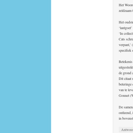
Het Woord
zeldzaam 
Het oudst
‘lantgoet’
‘In collec
Cats schre
verpant,’ 
specifiek 
Betekenis
uitgestrek
de grond a
Dit citaat
beteringe
van te le
Gonnet (W
De samens
ontleend,
in bovens
Antwoo