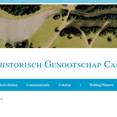
historisch Genootschap Ca
Activiteiten
Communicatie
Colofon
|
Weblog/Nieuws
in