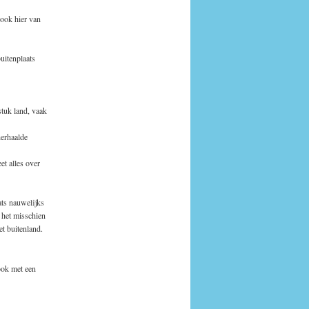
 ook hier van
uitenplaats
 stuk land, vaak
herhaalde
et alles over
ats nauwelijks
 het misschien
t buitenland.
ook met een