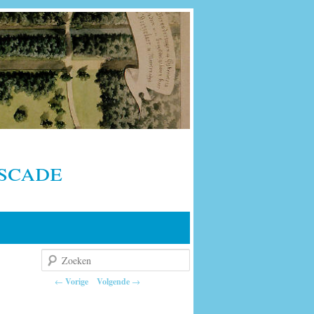
scade
Zoeken
Berichtnavigatie
←
Vorige
Volgende
→