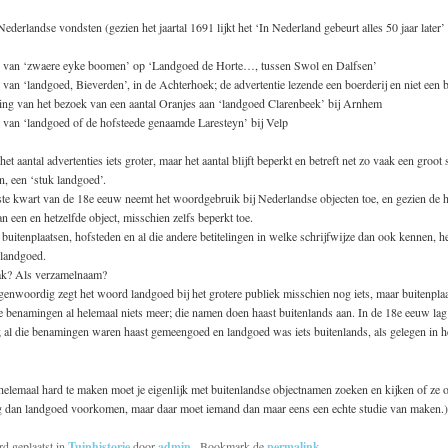
ederlandse vondsten (gezien het jaartal 1691 lijkt het ‘In Nederland gebeurt alles 50 jaar later’
van ‘zwaere eyke boomen’ op ‘Landgoed de Horte…, tussen Swol en Dalfsen’
an ‘landgoed, Bieverden’, in de Achterhoek; de advertentie lezende een boerderij en niet een b
ng van het bezoek van een aantal Oranjes aan ‘landgoed Clarenbeek’ bij Arnhem
van ‘landgoed of de hofsteede genaamde Laresteyn’ bij Velp
et aantal advertenties iets groter, maar het aantal blijft beperkt en betreft net zo vaak een groot
n, een ‘stuk landgoed’.
tste kwart van de 18e eeuw neemt het woordgebruik bij Nederlandse objecten toe, en gezien de 
an een en hetzelfde object, misschien zelfs beperkt toe.
buitenplaatsen, hofsteden en al die andere betitelingen in welke schrijfwijze dan ook kennen, he
 landgoed.
ak? Als verzamelnaam?
genwoordig zegt het woord landgoed bij het grotere publiek misschien nog iets, maar buitenpla
 benamingen al helemaal niets meer; die namen doen haast buitenlands aan. In de 18e eeuw lag
al die benamingen waren haast gemeengoed en landgoed was iets buitenlands, als gelegen in he
helemaal hard te maken moet je eigenlijk met buitenlandse objectnamen zoeken en kijken of ze 
g dan landgoed voorkomen, maar daar moet iemand dan maar eens een echte studie van maken.)
rd geplaatst in
Tuinhistorie
door
admin
. Bookmark de
permalink
.