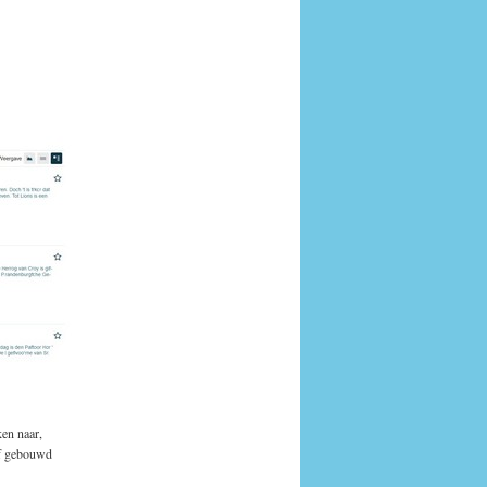
ken naar,
of gebouwd