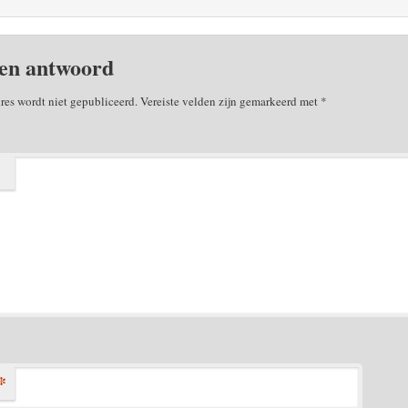
en antwoord
res wordt niet gepubliceerd.
Vereiste velden zijn gemarkeerd met
*
*