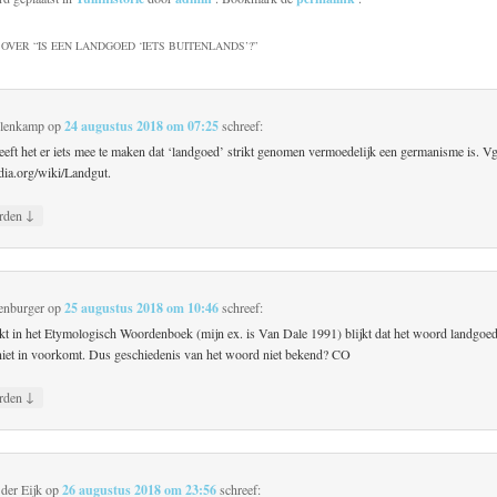
OVER “
IS EEN LANDGOED ‘IETS BUITENLANDS’?
”
lenkamp
op
24 augustus 2018 om 07:25
schreef:
eeft het er iets mee te maken dat ‘landgoed’ strikt genomen vermoedelijk een germanisme is. Vg
dia.org/wiki/Landgut.
↓
rden
enburger
op
25 augustus 2018 om 10:46
schreef:
ekt in het Etymologisch Woordenboek (mijn ex. is Van Dale 1991) blijkt dat het woord landgoed
niet in voorkomt. Dus geschiedenis van het woord niet bekend? CO
↓
rden
der Eijk
op
26 augustus 2018 om 23:56
schreef: