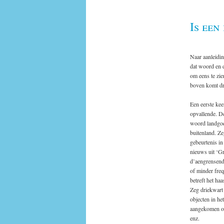
Is een
Naar aanleidin
dat woord en 
om eens te zi
boven komt dr
Een eerste kee
opvallende. D
woord landgoed
buitenland. Ze
gebeurtenis in
nieuws uit ‘Gr
d’aengrensend
of minder freq
betreft het ha
Zeg driekwart
objecten in he
aangekomen op 
enz.