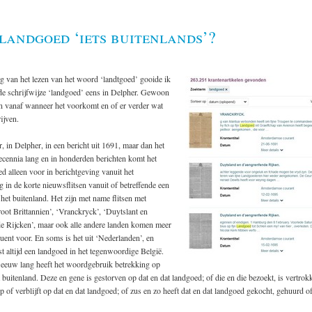
 landgoed ‘iets buitenlands’?
g van het lezen van het woord ‘landtgoed’ gooide ik
de schrijfwijze ‘landgoed’ eens in Delpher. Gewoon
en vanaf wanneer het voorkomt en of er verder wat
ijven.
r, in Delpher, in een bericht uit 1691, maar dan het
ecennia lang en in honderden berichten komt het
 alleen voor in berichtgeving vanuit het
g in de korte nieuwsflitsen vanuit of betreffende een
 het buitenland. Het zijn met name flitsen met
oot Brittannien’, ‘Vranckryck’, ‘Duytslant en
e Rijcken’, maar ook alle andere landen komen meer
uent voor. En soms is het uit ‘Nederlanden’, en
ast altijd een landgoed in het tegenwoordige België.
 eeuw lang heeft het woordgebruik betrekking op
t buitenland. Deze en gene is gestorven op dat en dat landgoed; of die en die bezoekt, is vertrok
of verblijft op dat en dat landgoed; of zus en zo heeft dat en dat landgoed gekocht, gehuurd 