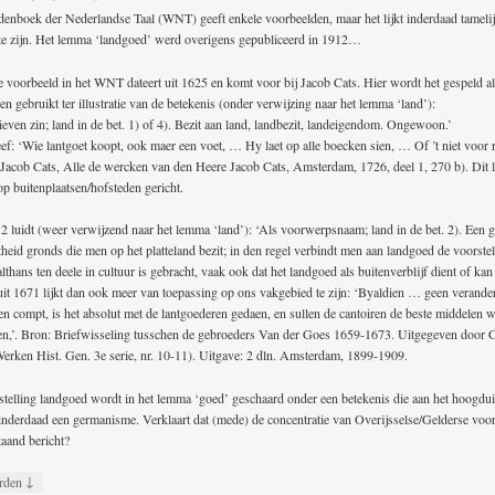
enboek der Nederlandse Taal (WNT) geeft enkele voorbeelden, maar het lijkt inderdaad tameli
te zijn. Het lemma ‘landgoed’ werd overigens gepubliceerd in 1912…
e voorbeeld in het WNT dateert uit 1625 en komt voor bij Jacob Cats. Hier wordt het gespeld a
 en gebruikt ter illustratie van de betekenis (onder verwijzing naar het lemma ‘land’):
tieven zin; land in de bet. 1) of 4). Bezit aan land, landbezit, landeigendom. Ongewoon.’
ef: ‘Wie lantgoet koopt, ook maer een voet, … Hy laet op alle boecken sien, … Of ’t niet voor r
(Jacob Cats, Alle de wercken van den Heere Jacob Cats, Amsterdam, 1726, deel 1, 270 b). Dit li
op buitenplaatsen/hofsteden gericht.
 2 luidt (weer verwijzend naar het lemma ‘land’): ‘Als voorwerpsnaam; land in de bet. 2). Een 
theid gronds die men op het platteland bezit; in den regel verbindt men aan landgoed de voorstel
lthans ten deele in cultuur is gebracht, vaak ook dat het landgoed als buitenverblijf dient of kan
 uit 1671 lijkt dan ook meer van toepassing op ons vakgebied te zijn: ‘Byaldien … geen verande
 en compt, is het absolut met de lantgoederen gedaen, en sullen de cantoiren de beste middelen
ven,’. Bron: Briefwisseling tusschen de gebroeders Van der Goes 1659-1673. Uitgegeven door C
erken Hist. Gen. 3e serie, nr. 10-11). Uitgave: 2 dln. Amsterdam, 1899-1909.
telling landgoed wordt in het lemma ‘goed’ geschaard onder een betekenis die aan het hoogduit
 inderdaad een germanisme. Verklaart dat (mede) de concentratie van Overijsselse/Gelderse voo
taand bericht?
↓
rden