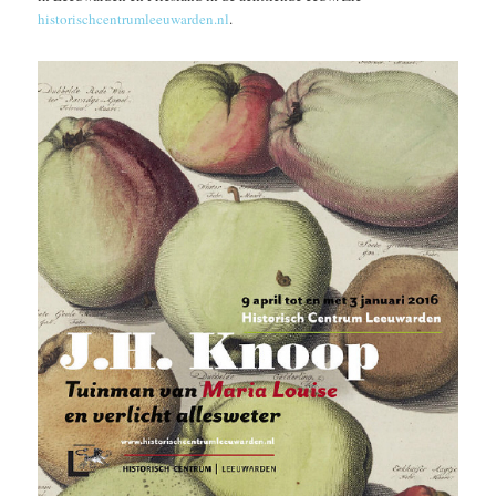
historischcentrumleeuwarden.nl
.