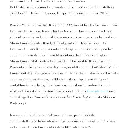
Tuinman van Marie Louise en verlicht allesweter
.
Het Historisch Centrum Leeuwarden presenteert een tentoonstelling
over Johann Hermann Knoop, 10 april tot en met 3 januari 2016.
Prinses Maria Louise liet Knoop in 1732 vanuit het Duitse Kassel naar
Leeuwarden komen. Knoop had in Kassel de kneepjes van het vak
geleerd van zijn vader die als hovenier werkzaam was aan het hof van
Maria Louise’s vader Karel, de landgraaf van Hessen-Kassel. In
Leeuwarden was Knoop verantwoordelijk voor de inrichting en het
onderhoud van de tuinen van Mariënburg, het buitenverblijf van
Maria Louise vlak buiten Leeuwarden. Ook werkte Knoop aan de
Prinsentuin. Volgens de overlevering werd Knoop in 1749 door Maria
Louise ontslagen wegens drankzucht. Hij verdiende daarna de kost als
onderwijzer in wiskundige vakken en als schrijver van een groot
aantal boeken op het gebied van hovenierskunst, landmeetkunde,
wiskunde en astronomie (maar zie vooral ook ons
Cascade boek
met
de bijdrage
Een Duitse hovenier aan het Friese hof
van Rita Mulder-
Radetzky).
Knoops publicaties over tal van onderwerpen zijn in de
tentoonstelling te bewonderen en gevens ons een inkijk in het leven
in Leeuwarden en Friesland in de achttiende eeuw. Zie