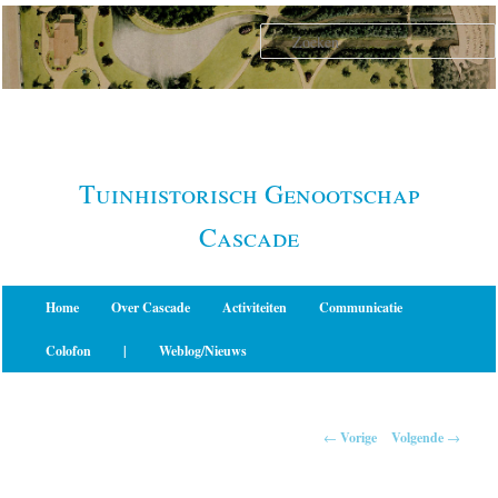
Spring
naar
de
primaire
inhoud
Tuinhistorisch Genootschap
Cascade
Hoofdmenu
Home
Over Cascade
Activiteiten
Communicatie
Colofon
|
Weblog/Nieuws
Berichtnavigatie
←
Vorige
Volgende
→