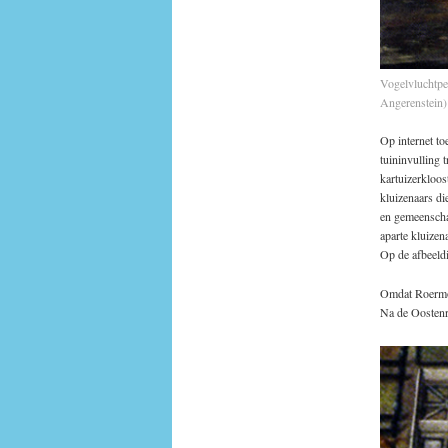
Vogelvluchtpe
Angerenstein)
Op internet to
tuininvulling t
kartuizerkloos
kluizenaars d
en gemeenschap
aparte kluizen
Op de afbeeldi
Omdat Roermond
Na de Oostenr