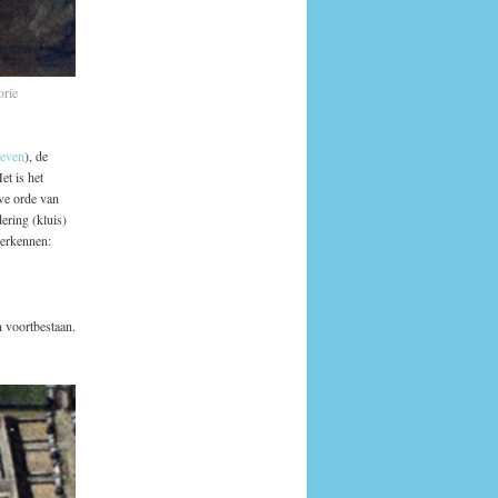
orie
geven
), de
et is het
eve orde van
ering (kluis)
herkennen:
 voortbestaan.