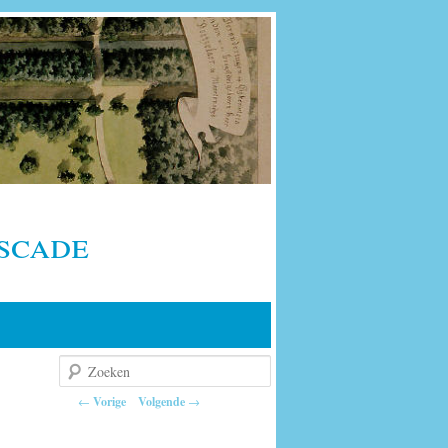
scade
Zoeken
Berichtnavigatie
←
Vorige
Volgende
→