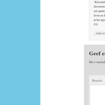
‘Klooster
kloostert
een apart
leven en d
in het alg
CO
Antwoo
Geef e
Het e-mailad
Reactie