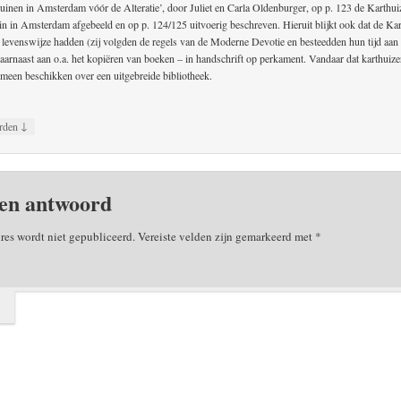
tuinen in Amsterdam vóór de Alteratie’, door Juliet en Carla Oldenburger, op p. 123 de Karthui
uin in Amsterdam afgebeeld en op p. 124/125 uitvoerig beschreven. Hieruit blijkt ook dat de Ka
e levenswijze hadden (zij volgden de regels van de Moderne Devotie en besteedden hun tijd aan 
aarnaast aan o.a. het kopiëren van boeken – in handschrift op perkament. Vandaar dat karthuize
emeen beschikken over een uitgebreide bibliotheek.
↓
rden
en antwoord
res wordt niet gepubliceerd.
Vereiste velden zijn gemarkeerd met
*