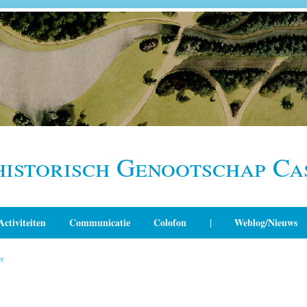
historisch Genootschap Ca
Activiteiten
Communicatie
Colofon
|
Weblog/Nieuws
r