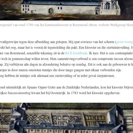
rspectief van rond 1750 van het kartuizerklooster te Roermond (Bron: website Werkgroep Hist
evalligerwijze tegen deze afbeelding aan gelopen. Hij spat sowieso van het scherm (
groot weer
rekt het oog, maar het is vooral de tegenstelling die pakt. Een klooster en die siertuininvulling. H
ter van Roermond, eenzelfde tekening zit in de
RCE beeldbank
. Ik lees: Het is een contemplati
ie toch in gemeenschap willen leven. Hun samenlevingsverbond is een compromis tussen afzond
. Zij verblijven alle dagen in afzondering behalve op zondag. Dit is ook aan de gebouwen te 
arijen in door muren omsloten tuintjes die door lange gangen met elkaar verbonden zijn.
ng hebben de tuintjes ook allemaal een sierinvulling of in ieder geval sierpatronen.
 uiteindelijk als Spaans Opper Gelre aan de Zuidelijke Nederlanden, kon het klooster blijven
ijkse Successieoorlog kwam het bij Oostenrijk. In 1783 werd het klooster opgeheven.