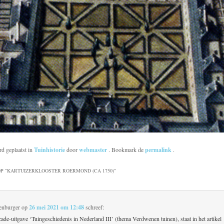
rd geplaatst in
Tuinhistorie
door
webmaster
. Bookmark de
permalink
.
P “
KARTUIZERKLOOSTER ROERMOND (CA 1750)
”
enburger
op
26 mei 2021 om 12:48
schreef:
ade-uitgave ‘Tuingeschiedenis in Nederland III’ (thema Verdwenen tuinen), staat in het artikel