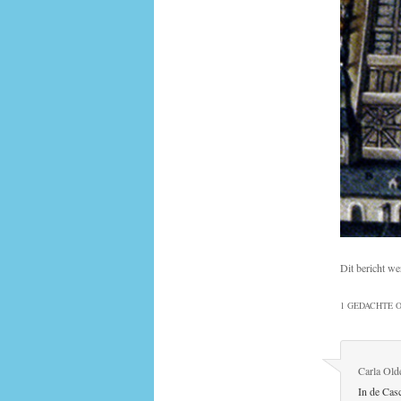
Dit bericht we
1 GEDACHTE O
Carla Old
In de Casc