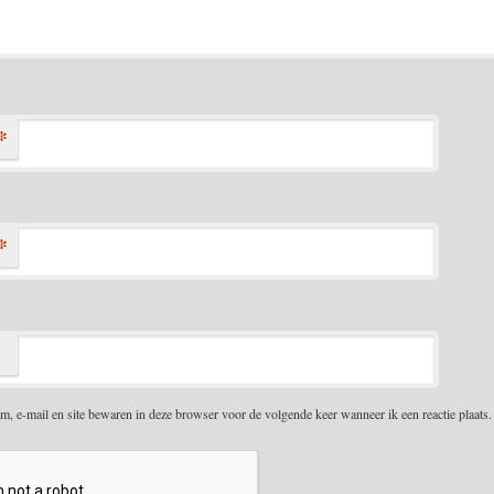
*
*
m, e-mail en site bewaren in deze browser voor de volgende keer wanneer ik een reactie plaats.