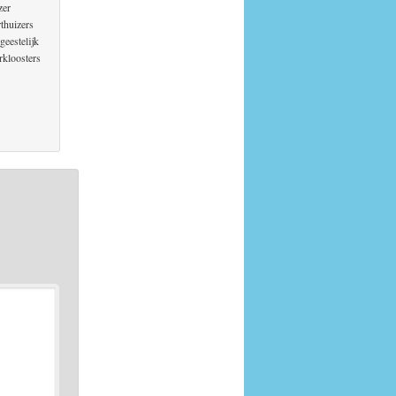
zer
rthuizers
geestelijk
rkloosters