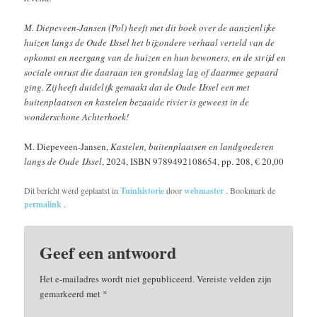
M. Diepeveen-Jansen (Pol) heeft met dit boek over de aanzienlijke
huizen langs de Oude IJssel het bijzondere verhaal verteld van de
opkomst en neergang van de huizen en hun bewoners, en de strijd en
sociale onrust die daaraan ten grondslag lag of daarmee gepaard
ging. Zij heeft duidelijk gemaakt dat de Oude IJssel een met
buitenplaatsen en kastelen bezaaide rivier is geweest in de
wonderschone Achterhoek!
M. Diepeveen-Jansen,
Kastelen, buitenplaatsen en landgoederen
langs de Oude IJssel
, 2024, ISBN 9789492108654, pp. 208, € 20,00
Dit bericht werd geplaatst in
Tuinhistorie
door
webmaster
. Bookmark de
permalink
.
Geef een antwoord
Het e-mailadres wordt niet gepubliceerd.
Vereiste velden zijn
gemarkeerd met
*