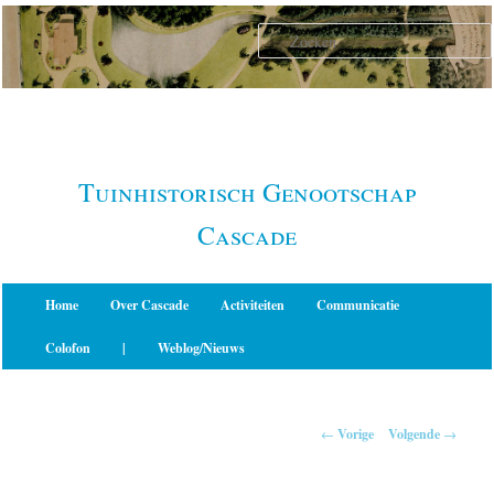
Spring
naar
de
primaire
inhoud
Tuinhistorisch Genootschap
Cascade
Hoofdmenu
Home
Over Cascade
Activiteiten
Communicatie
Colofon
|
Weblog/Nieuws
Berichtnavigatie
←
Vorige
Volgende
→