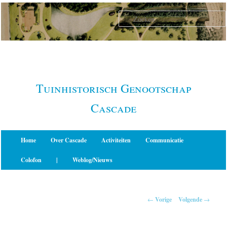
Spring
naar
de
primaire
inhoud
Tuinhistorisch Genootschap
Cascade
Hoofdmenu
Home
Over Cascade
Activiteiten
Communicatie
Colofon
|
Weblog/Nieuws
Berichtnavigatie
←
Vorige
Volgende
→