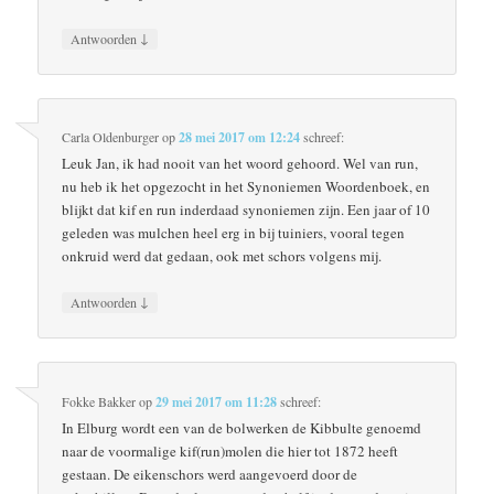
↓
Antwoorden
Carla Oldenburger
op
28 mei 2017 om 12:24
schreef:
Leuk Jan, ik had nooit van het woord gehoord. Wel van run,
nu heb ik het opgezocht in het Synoniemen Woordenboek, en
blijkt dat kif en run inderdaad synoniemen zijn. Een jaar of 10
geleden was mulchen heel erg in bij tuiniers, vooral tegen
onkruid werd dat gedaan, ook met schors volgens mij.
↓
Antwoorden
Fokke Bakker
op
29 mei 2017 om 11:28
schreef:
In Elburg wordt een van de bolwerken de Kibbulte genoemd
naar de voormalige kif(run)molen die hier tot 1872 heeft
gestaan. De eikenschors werd aangevoerd door de