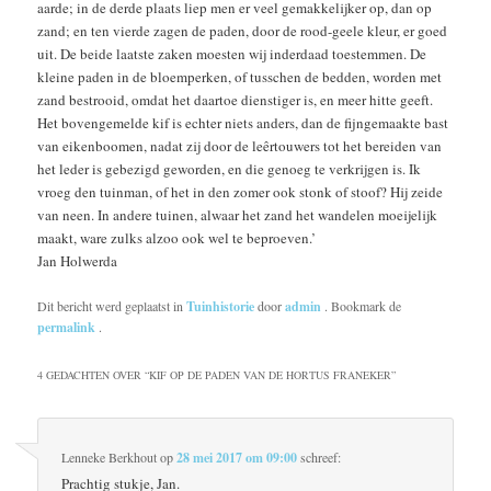
aarde; in de derde plaats liep men er veel gemakkelijker op, dan op
zand; en ten vierde zagen de paden, door de rood-geele kleur, er goed
uit. De beide laatste zaken moesten wij inderdaad toestemmen. De
kleine paden in de bloemperken, of tusschen de bedden, worden met
zand bestrooid, omdat het daartoe dienstiger is, en meer hitte geeft.
Het bovengemelde kif is echter niets anders, dan de ﬁjngemaakte bast
van eikenboomen, nadat zij door de leêrtouwers tot het bereiden van
het leder is gebezigd geworden, en die genoeg te verkrijgen is. Ik
vroeg den tuinman, of het in den zomer ook stonk of stoof? Hij zeide
van neen. In andere tuinen, alwaar het zand het wandelen moeijelijk
maakt, ware zulks alzoo ook wel te beproeven.’
Jan Holwerda
Dit bericht werd geplaatst in
Tuinhistorie
door
admin
. Bookmark de
permalink
.
4 GEDACHTEN OVER “
KIF OP DE PADEN VAN DE HORTUS FRANEKER
”
Lenneke Berkhout
op
28 mei 2017 om 09:00
schreef:
Prachtig stukje, Jan.