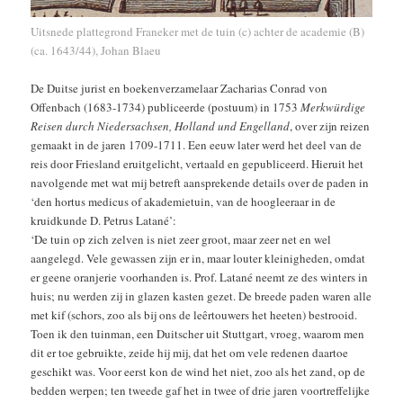
Uitsnede plattegrond Franeker met de tuin (c) achter de academie (B)
(ca. 1643/44), Johan Blaeu
De Duitse jurist en boekenverzamelaar Zacharias Conrad von
Offenbach (1683-1734) publiceerde (postuum) in 1753
Merkwürdige
Reisen durch Niedersachsen, Holland und Engelland
, over zijn reizen
gemaakt in de jaren 1709-1711. Een eeuw later werd het deel van de
reis door Friesland eruitgelicht, vertaald en gepubliceerd. Hieruit het
navolgende met wat mij betreft aansprekende details over de paden in
‘den hortus medicus of akademietuin, van de hoogleeraar in de
kruidkunde D. Petrus Latané’:
‘De tuin op zich zelven is niet zeer groot, maar zeer net en wel
aangelegd. Vele gewassen zijn er in, maar louter kleinigheden, omdat
er geene oranjerie voorhanden is. Prof. Latané neemt ze des winters in
huis; nu werden zij in glazen kasten gezet. De breede paden waren alle
met kif (schors, zoo als bij ons de leêrtouwers het heeten) bestrooid.
Toen ik den tuinman, een Duitscher uit Stuttgart, vroeg, waarom men
dit er toe gebruikte, zeide hij mij, dat het om vele redenen daartoe
geschikt was. Voor eerst kon de wind het niet, zoo als het zand, op de
bedden werpen; ten tweede gaf het in twee of drie jaren voortreffelijke