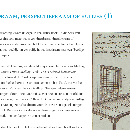
aam, perspectiefraam of ruitjes (1)
ekening kwam ik tegen in een Duits boek. In dit boek zelf
 beschreven, maar het is een draadraam, draadscherm of
m ter ondersteuning van het tekenen van een landschap. Even
 het ‘beeldje’ in een ruitje in het draadraam naar een ‘beeldje’
 papier.
t aan de tekening van de achterzijde van Het Loo door Melling
ntoine-Ignace Melling (1763-1831) reizend kunstenaar
Boschma & J. Perot er op nageslagen (toen ik in een
am die het bezat). Daar staat een mooi hoofdstuk in over het
norama’s zoals die van Melling: ‘Perspectiefproblemen bij
ingen’ door Theo Laurentius. Een heel interessant hoofdstuk
aadraam, hier die van Albrecht Dürer, en na analyse en uitleg
at Melling zo’n draadraam voor de opzet van zijn tekeningen
ruikt. De kwadratuur die we op tekeningen van hem zien is
bruikt om een kopie te kunnen maken.
orbeeld er niet bij, het nevenstaande draadraam heeft wel iets