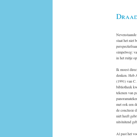
Draadr
Nevenstaande t
staat het niet
perspectiefraa
simpelweg: van
in het ruitje op
Ik moest direc
denken. Heb
A
(1991) van C. 
bibliotheek kw
tekenen van pa
panoramateken
met ook een dr
de conclusie d
niét heeft geb
uitsluitend ge
Al past het vo