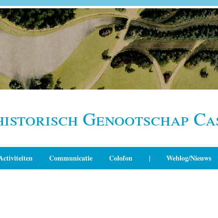
historisch Genootschap Ca
Activiteiten
Communicatie
Colofon
|
Weblog/Nieuws