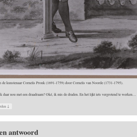
an de kunstenaar Cornelis Pronk (1691-1759) door Cornelis van Noorde (1731-1795).
nk daar nou met een draadraam? Oké, ik mis de draden. En het lijkt iets vergrotend te werken…
↓
rden
en antwoord