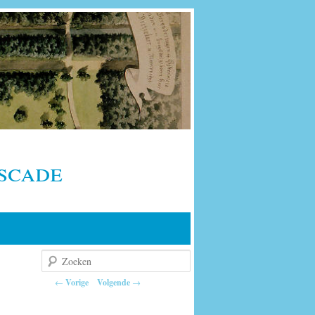
scade
Zoeken
Berichtnavigatie
←
Vorige
Volgende
→