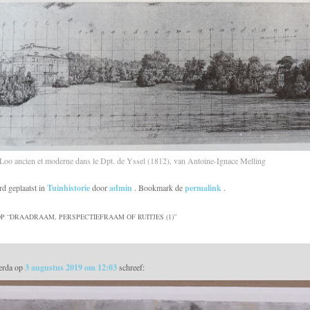
 Loo ancien et moderne dans le Dpt. de Yssel (1812), van Antoine-Ignace Melling
rd geplaatst in
Tuinhistorie
door
admin
. Bookmark de
permalink
.
P “
DRAADRAAM, PERSPECTIEFRAAM OF RUITJES (1)
”
erda
op
3 augustus 2019 om 12:03
schreef: