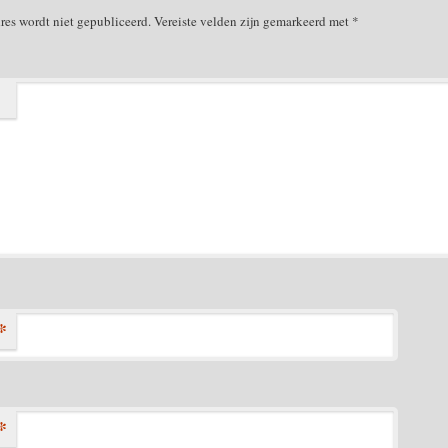
res wordt niet gepubliceerd.
Vereiste velden zijn gemarkeerd met
*
*
*