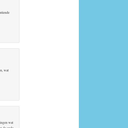
ntiende
en, wat
dingen wat
an de oude