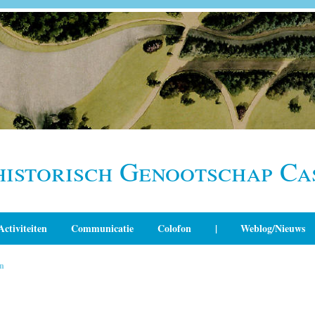
historisch Genootschap Ca
Activiteiten
Communicatie
Colofon
|
Weblog/Nieuws
n