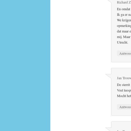
Richard 
En omdat h
Ik ga er 
We krijgen
opmerking
dat maar e
mij. Maar 
Utrecht.
Antwoo
Jan Trouw
De sterrit
Veel leesp
Mocht het
Antwoo