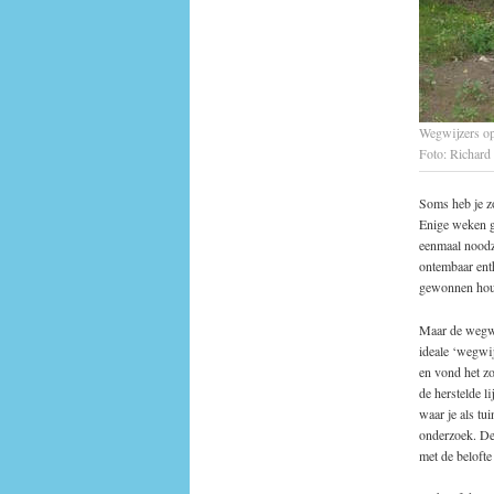
Wegwijzers o
Foto: Richard
Soms heb je zo
Enige weken g
eenmaal noodza
ontembaar enth
gewonnen hout 
Maar de wegwij
ideale ‘wegwi
en vond het z
de herstelde l
waar je als tu
onderzoek. De 
met de beloft