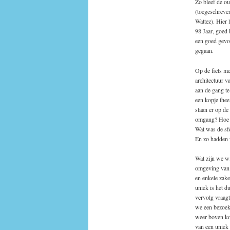
Zo bleef de o
(toegeschreve
Wattez). Hier 
98 Jaar, goed 
een goed gevo
gegaan.
Op de fiets m
architectuur 
aan de gang t
een kopje the
staan er op de
omgang? Hoe l
Wat was de sfe
En zo hadden 
Wat zijn we wi
omgeving van 
en enkele zak
uniek is het d
vervolg vraagt
we een bezoek
weer boven ko
van een uniek 