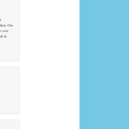
l
uiken. Om
in voor
ek in