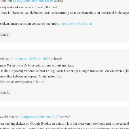
borst
op
11 augustus 2009 om 13:36
schreef:
k bij zaalbooks uitverkocht, sorry Richard.
 boek is “Beelden van de buitenplaats, elitevorming en notabelencultuur in nederland in de nege
 boeken lenen neem dan contact op met mij
jan.trouwborst@xs4all.nl
↓
rden
erda
op
11 augustus 2009 om 18:36
schreef:
emde
Beelden van de buitenplaats
kun je thuis inkijken.
is dat Uitgeverij Verloren al haar (? i.i.g. veel) boeken op Google Books zet. Zo van even kijk
an willen hebben en kopen. Of niet natuurlijk.
den van de buitenplaats
klik
hier
.
↓
rden
Zweekhorst
op
12 augustus 2009 om 19:07
schreef:
ven snel ingekeken op Google Books, en natuurlijk is het weer een mooi boek met bronvermel
oeken kan schelen. Prima site!!! Anderzijds is de informatie die we los proberen te peuteren v