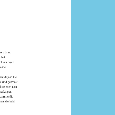
s zijn nu
 het
et van eigen
eatie.
an 98 jaar. De
s kind geweest
k ze even naar
pmerkingen
t zorgvuldig
men afscheid