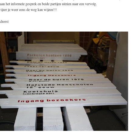
an het informele gesprek en beide partijen uitzien naar een vervolg.
jzer je weer eens de weg kan wijzen!!!
khorst