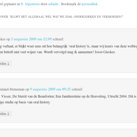
rd geplaatst in
0. Algemeen
door
admin
. Bookmark de
permalink
.
OVER “
KLOPT HET ALLEMAAL WEL WAT WE ZOAL ONDERZOEKEN EN VERMOEDEN?
”
skes
op
3 augustus 2009 om 12:09
schreef:
g verhaal, er blijkt weer eens uit hoe belangrijk ‘oral history’is, maar wij lezers van deze web
ten betreft niet veel wijzer van. Wordt vervolgd mag ik aannemen? Joost Gieskes
↓
rden
enland-Heineman
op
9 augustus 2009 om 09:25
schreef:
 Visser, De Sterrit van de Beauforten; Een familiereünie op de Heuvelrug, Utrecht 2004. Dit is
ge studie op basis van oral history.
↓
rden