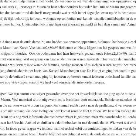
ude dame een tijdje malen in het hoofd. Ze wist enorm veel van de omgeving, was opgegroeid 
n aan Dirk F. Tersteeg) in Maarn en haar schoonouders bouwden het Huis te Maarn (toegeschr
liep dus iemand rond die heeft meegemaakt wat er zich in het dagelijks leven op de buitenplaats
bij de tijd, behoorlijk ter been, wonende op een buiten met kennis van alle familiebanden in de
el voor humor. Uiteindelijk heb ik met haar een afspraak gemaakt en ben daar samen met Arind
et Arinda naar de oude dame, bij ons hadden we opname apparatuur, bloknoot, het boekje Gesc
van Maarn van Karen Veenlandxe2x80x93Heineman en Hans Lägers om het gesprek met wat f
e krijgen of houden. Ook de oude dame had haar huiswerk gedaan, oude fotoxe2x80x99s van 
e met verrassing. Wat we graag van haar wilden weten waren zaken als: Hoe waren de familieb
 fotoxe2x80x99s?; Hoe waren de families, aardige mensen of misschien waren ze juist heel verv
ang duurde de reis per koets van Kasteel Maarsbergen naar De Hoogt en ging het paard in gal
er op de buitens? (want men ging bij iedereen op bezoek omdat iedereen onderhand familie van
we nog vele vragen waarop we heel veel verrassende antwoorden kregen.
jzer? We zijn enorm veel wijzer geworden over hoe het er werkelijk aan toe ging op de buitens 
Maarn. Veel materiaal wordt uitgewerkt en is bruikbaar voor onderzoek. Enkele vermoedens zi
en die nu voor waar worden aangenomen kunnen rechtstreeks naar de prullenmand verwezen w
us om met iemand van deze leeftijd en deze komaf rond de tafel te zitten. We beseffen terdege dat
 want er is nog veel informatie die niet boven water is gekomen maar wel voorhanden is. Eerd
 aan het Utrechts Archief en duiken we de fotoboeken in met de oude dame. Wie weet wat er d
mt. In ieder geval vragen we iemand van het archief erbij om aantekeningen te maken van de b
mens en een unieke bron. Daarbij blijft het geweldig dat zowel de oude dame als wij enorm veel