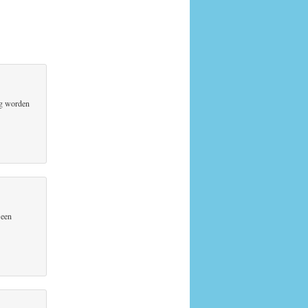
log worden
 een