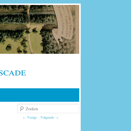
scade
Zoeken
Berichtnavigatie
←
Vorige
Volgende
→