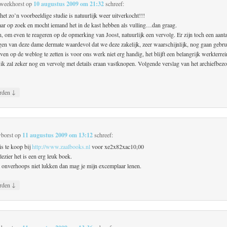
Zweekhorst
op
10 augustus 2009 om 21:32
schreef:
et zo’n voorbeeldige studie is natuurlijk weer uitverkocht!!!
naar op zoek en mocht iemand het in de kast hebben als vulling…dan graag.
, om even te reageren op de opmerking van Joost, natuurlijk een vervolg. Er zijn toch een aanta
en van deze dame dermate waardevol dat we deze zakelijk, zeer waarschijnlijk, nog gaan gebr
ven op de weblog te zetten is voor ons werk niet erg handig, het blijft een belangrijk werkterre
ik zal zeker nog en vervolg met details eraan vastknopen. Volgende verslag van het archiefbezo
↓
rden
borst
op
11 augustus 2009 om 13:12
schreef:
 is te koop bij
http://www.zaalbooks.nl
voor xe2x82xac10,00
lezier het is een erg leuk boek.
 onverhoops niet lukken dan mag je mijn excemplaar lenen.
↓
rden