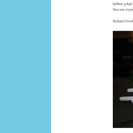
hebben gehad a
Hoe een wegwi
Richard Zwee