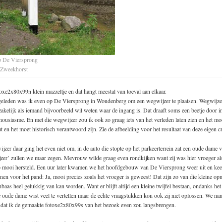
p De Viersprong
 Zweekhorst
xe2x80x99n klein mazzeltje en dat hangt meestal van toeval aan elkaar.
eleden was ik even op De Viersprong in Woudenberg om een wegwijzer te plaatsen. Wegwijzer
kelijk als iemand bijvoorbeeld wil weten waar de ingang is. Dat draaft soms een beetje door in
ousiasme. En met die wegwijzer zou ik ook zo graag iets van het verleden laten zien en het mo
en het moet historisch verantwoord zijn. Zie de afbeelding voor het resultaat van deze eigen cr
zer daar ging het even niet om, in de auto die stopte op het parkeerterrein zat een oude dame v
jzer’ zullen we maar zegen. Mevrouw wilde graag even rondkijken want zij was hier vroeger al
o mooi hersteld. Een uur later kwamen we het hoofdgebouw van De Viersprong weer uit en kee
ijnen voor het pand: Ja, mooi precies zoals het vroeger is geweest! Dat zijn zo van die kleine o
inbaas heel gelukkig van kan worden. Want er blijft altijd een kleine twijfel bestaan, ondanks he
oude dame wist veel te vertellen maar de echte vraagstukken kon ook zij niet oplossen. We na
e dat ik de gemaakte fotoxe2x80x99s van het bezoek even zou langsbrengen.