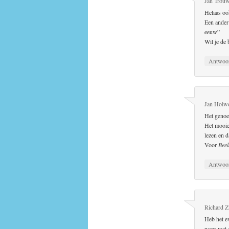
Jan Trouw
Helaas oo
Een ander
eeuw”
Wil je de
Antwoo
Jan Holw
Het geno
Het mooie 
lezen en d
Voor
Beel
Antwoo
Richard 
Heb het e
weer wat z