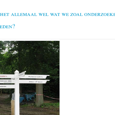
 het allemaal wel wat we zoal onderzoek
eden?