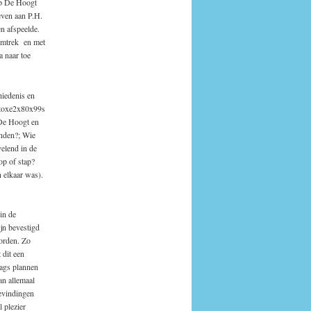
op De Hoogt
even aan P.H.
en afspeelde.
 omtrek en met
a naar toe
hiedenis en
otoxe2x80x99s
De Hoogt en
anden?; Wie
elend in de
op of stap?
 elkaar was).
in de
jn bevestigd
orden. Zo
 dit een
aags plannen
an allemaal
evindingen
 plezier