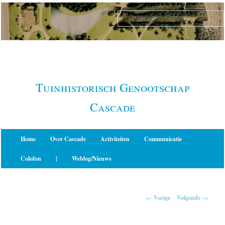
Spring
naar
de
primaire
inhoud
Tuinhistorisch Genootschap
Cascade
Hoofdmenu
Home
Over Cascade
Activiteiten
Communicatie
Colofon
|
Weblog/Nieuws
Berichtnavigatie
←
Vorige
Volgende
→