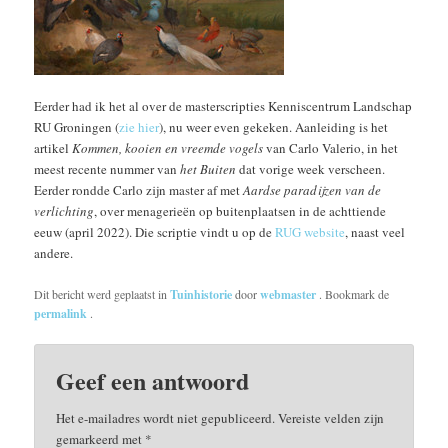
Eerder had ik het al over de masterscripties Kenniscentrum Landschap
RU Groningen (
zie hier
), nu weer even gekeken. Aanleiding is het
artikel
Kommen, kooien en vreemde vogels
van Carlo Valerio, in het
meest recente nummer van
het Buiten
dat vorige week verscheen.
Eerder rondde Carlo zijn master af met
Aardse paradijzen van de
verlichting
, over menagerieën op buitenplaatsen in de achttiende
eeuw (april 2022). Die scriptie vindt u op de
RUG website
, naast veel
andere.
Dit bericht werd geplaatst in
Tuinhistorie
door
webmaster
. Bookmark de
permalink
.
Geef een antwoord
Het e-mailadres wordt niet gepubliceerd.
Vereiste velden zijn
gemarkeerd met
*