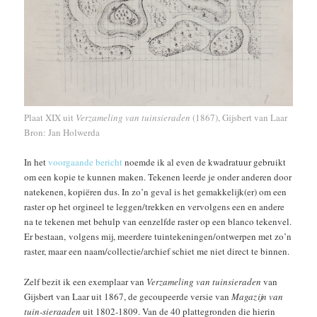
Plaat XIX uit
Verzameling van tuinsieraden
(1867), Gijsbert van Laar
Bron: Jan Holwerda
In het
voorgaande bericht
noemde ik al even de kwadratuur gebruikt
om een kopie te kunnen maken. Tekenen leerde je onder anderen door
natekenen, kopiëren dus. In zo’n geval is het gemakkelijk(er) om een
raster op het orgineel te leggen/trekken en vervolgens een en andere
na te tekenen met behulp van eenzelfde raster op een blanco tekenvel.
Er bestaan, volgens mij, meerdere tuintekeningen/ontwerpen met zo’n
raster, maar een naam/collectie/archief schiet me niet direct te binnen.
Zelf bezit ik een exemplaar van
Verzameling van tuinsieraden
van
Gijsbert van Laar uit 1867, de gecoupeerde versie van
Magazijn van
tuin-sieraaden
uit 1802-1809. Van de 40 plattegronden die hierin