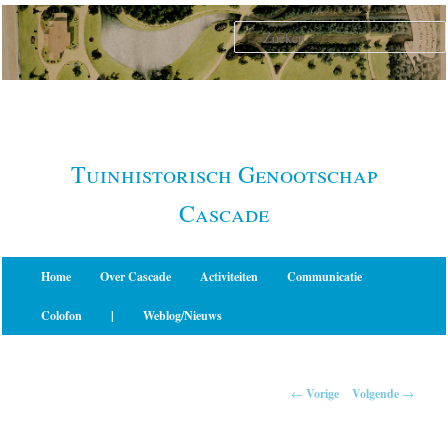
Spring
naar
de
primaire
inhoud
Tuinhistorisch Genootschap
Cascade
Hoofdmenu
Home
Over Cascade
Activiteiten
Communicatie
Colofon
|
Weblog/Nieuws
Berichtnavigatie
←
Vorige
Volgende
→