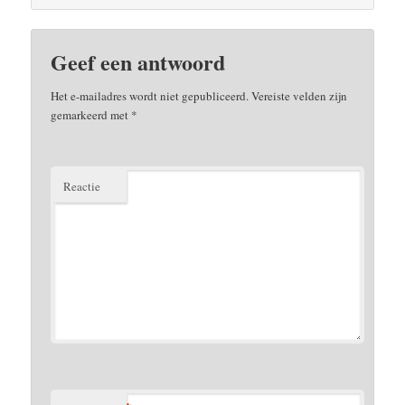
Geef een antwoord
Het e-mailadres wordt niet gepubliceerd.
Vereiste velden zijn
gemarkeerd met
*
Reactie