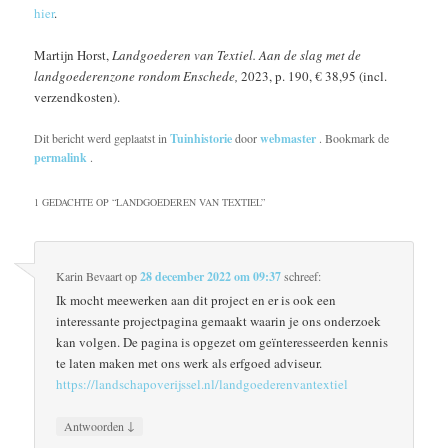
hier
.
Martijn Horst,
Landgoederen van Textiel. Aan de slag met de
landgoederenzone rondom Enschede,
2023, p. 190, € 38,95 (incl.
verzendkosten).
Dit bericht werd geplaatst in
Tuinhistorie
door
webmaster
. Bookmark de
permalink
.
1 GEDACHTE OP “
LANDGOEDEREN VAN TEXTIEL
”
Karin Bevaart
op
28 december 2022 om 09:37
schreef:
Ik mocht meewerken aan dit project en er is ook een
interessante projectpagina gemaakt waarin je ons onderzoek
kan volgen. De pagina is opgezet om geïnteresseerden kennis
te laten maken met ons werk als erfgoed adviseur.
https://landschapoverijssel.nl/landgoederenvantextiel
↓
Antwoorden