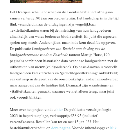
Het Overijsselsche Landschap en de Twentse textielindustrie gaan
samen ver terug, 90 jaar om precies te zijn. Het landschap is in die tijd
flink veranderd, maar de uitdagingen zijn vergelijkbaar.
Textielfabrikanten waren bij de inrichting van hun landgoederen
afhankelijk van water, bodem en biodiversiteit. En juist die aspecten
spelen nog steeds. Andere tijden, maar in de kern dezelfde opgaven.
De publicatie
Landgoederen van Textiel / aan de slag met de
landgoederenzone rondom Enschede
(auteur Martijn Horst, 190
pagina’s) combineert historische data over onze landgoederen met de
uitkomsten van nieuw (veld)onderzoek. Op basis daarvan is voor elk
landgoed een karakterschets en ‘gedachtegoedtekening’ ontwikkeld;
een ontwerp in de geest van de oorspronkelijke landschapsontwerper,
maar aangepast aan de huidige tijd. Daarnaast zijn waarderings- en
vitaliteitskaarten gemaakt waarmee we niet alleen terug, maar juist
ook vooruit blikken.
Meer over het project vindt u
hier
. De publicatie verschijnt begin
2023 in beperkte oplage, verkoopprijs €38,95 (inclusief
verzendkosten). Bestellen kan tot en met 15 jan. ’23. Het
bestelformulier vindt u op
deze pagina
. Voor de inhoudsopgave
klik