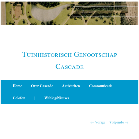
Spring
naar
de
primaire
inhoud
Tuinhistorisch Genootschap
Cascade
Hoofdmenu
Home
Over Cascade
Activiteiten
Communicatie
Colofon
|
Weblog/Nieuws
Berichtnavigatie
←
Vorige
Volgende
→