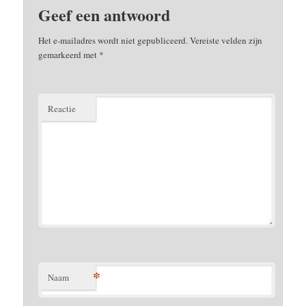
Geef een antwoord
Het e-mailadres wordt niet gepubliceerd.
Vereiste velden zijn
gemarkeerd met
*
Reactie
*
Naam