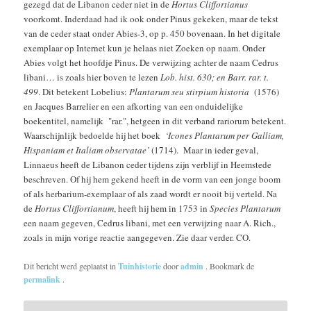
gezegd dat de Libanon ceder niet in de
Hortus Cliffortianus
voorkomt. Inderdaad had ik ook onder Pinus gekeken, maar de tekst
van de ceder staat onder Abies-3, op p. 450 bovenaan. In het digitale
exemplaar op Internet kun je helaas niet Zoeken op naam. Onder
Abies volgt het hoofdje Pinus. De verwijzing achter de naam Cedrus
libani… is zoals hier boven te lezen
Lob. hist. 630; en Barr. rar. t.
499
. Dit betekent Lobelius:
Plantarum seu stirpium
historia
(1576)
en Jacques Barrelier en een afkorting van een onduidelijke
boekentitel, namelijk "rar.", hetgeen in dit verband rariorum betekent.
Waarschijnlijk bedoelde hij het boek
‘Icones Plantarum per Galliam,
Hispaniam et Italiam observatae’
(1714). Maar in ieder geval,
Linnaeus heeft de Libanon ceder tijdens zijn verblijf in Heemstede
beschreven. Of hij hem gekend heeft in de vorm van een jonge boom
of als herbarium-exemplaar of als zaad wordt er nooit bij verteld. Na
de
Hortus Cliffortianum
, heeft hij hem in 1753 in
Species Plantarum
een naam gegeven, Cedrus libani, met een verwijzing naar A. Rich.,
zoals in mijn vorige reactie aangegeven. Zie daar verder. CO.
Dit bericht werd geplaatst in
Tuinhistorie
door
admin
. Bookmark de
permalink
.