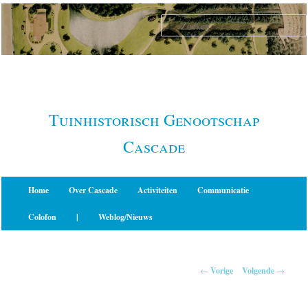
Spring
naar
de
primaire
inhoud
Tuinhistorisch Genootschap
Cascade
Hoofdmenu
Home
Over Cascade
Activiteiten
Communicatie
Colofon
|
Weblog/Nieuws
Berichtnavigatie
←
Vorige
Volgende
→