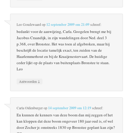
Leo Goudzwaard
op
12 september 2009 om 21:09
schreef:
bedankt voor de aanwijzing, Carla. Googelen brengt me bij
Jacobus Craandijk, in zijn wandelingen door Ned. deel 3
p.368, over Bronstee. Het was toen al afgebroken, maar hij
beschrijft de locatie tamelijk exact, ten zuiden van de
Haarlemmerhout en bij de Kraaijenestervaart. De huidige
ceder lijkt op de plaats van buitenplaats Bronstee te staan.
Leo
↓
Antwoorden
Carla Oldenburger
op
14 september 2009 om 12:19
schreef:
En kunnen de kenners van deze boom dan mij zeggen of het
kan kloppen dat deze boom ongeveer 180 jaar oud is, of wel
door Zocher jr. omstreeks 1830 op Bronstee geplant kan zijn?