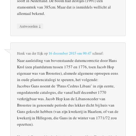
soort in Nederland. De boom had destijds (1991) een
stamomtrek van 385cm. Maar dat is inmiddels wellicht al
allemaal bekend.
↓
Antwoorden
Henk van der Eijk
op
16 december 2015 om 00:47
schreef:
Naar aanleiding van bovenstaande datumcorrectie door Hans
Krol (een plantdatum tussen 1757 en 1776, toen Jacob Hop
eigenaar was van Bronstee), alsmede algemene oproepen eens
in oude plantencatalogi te speuren, het volgende:
Jacobus Gans noemt de ‘Pinus Cedrus Libani’ in zijn eerste,
ongedateerde catalogus, die vanaf half december 1770
verkrijgbaar was. Jacob Hop kan de Libanonceder van
Bronstee in genoemde periode dus lekker dicht bij huis van
Gans gekocht hebben (van zijn kwekerij in Haarlem, of van de
kwekerij in Hillegom, die Gans in de winter van 1771/72 zou
opzetten).