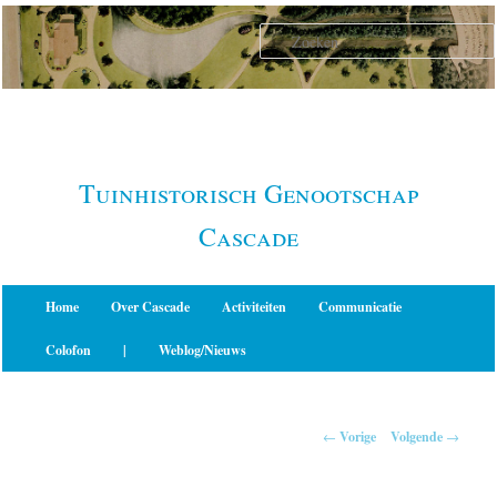
Spring
naar
de
primaire
inhoud
Tuinhistorisch Genootschap
Cascade
Hoofdmenu
Home
Over Cascade
Activiteiten
Communicatie
Colofon
|
Weblog/Nieuws
Berichtnavigatie
←
Vorige
Volgende
→