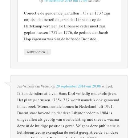
op
15 december 2015 om 17:04
schreef:
Correctie de genoemde jaartallen 1737 en 1737 zijn
onjuist, dat betreft de jaren dat Linnaeus op de
Hartekamp verbleef. De Libanese ceder moet zijn
geplant tussen 1757 en 1776, de periode dat Jacob
Hop eigenaar was van de hofstede Bronstee.
↓
Antwoorden
Jan-Willem van Velzen
op
20 september 2014 om 20:08
schreef:
Ik kan de informatie van Hans Krol volledig onderschrijven.
Het plantjaar tussen 1735-1737 wordt namelijk ook genoemd
in het boek ‘Monumentale bomen in Nederland’ uit 1991.
Daarin staat bovendien dat deze Libanonceder in 1984 is
omgevallen als gevolg van overbelasting met sneeuw waarna
deze in de huidige positie is gezet. Volgens deze publicatie is
het Heemsteedse exemplaar de oudst geregistreerde van deze