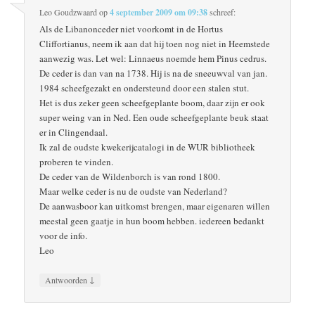
Leo Goudzwaard
op
4 september 2009 om 09:38
schreef:
Als de Libanonceder niet voorkomt in de Hortus
Cliffortianus, neem ik aan dat hij toen nog niet in Heemstede
aanwezig was. Let wel: Linnaeus noemde hem Pinus cedrus.
De ceder is dan van na 1738. Hij is na de sneeuwval van jan.
1984 scheefgezakt en ondersteund door een stalen stut.
Het is dus zeker geen scheefgeplante boom, daar zijn er ook
super weing van in Ned. Een oude scheefgeplante beuk staat
er in Clingendaal.
Ik zal de oudste kwekerijcatalogi in de WUR bibliotheek
proberen te vinden.
De ceder van de Wildenborch is van rond 1800.
Maar welke ceder is nu de oudste van Nederland?
De aanwasboor kan uitkomst brengen, maar eigenaren willen
meestal geen gaatje in hun boom hebben. iedereen bedankt
voor de info.
Leo
↓
Antwoorden