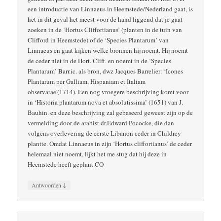
een introductie van Linnaeus in Heemstede/Nederland gaat, is
het in dit geval het meest voor de hand liggend dat je gaat
zoeken in de ‘Hortus Cliffortianus’ (planten in de tuin van
Clifford in Heemstede) of de ‘Species Plantarum’ van
Linnaeus en gaat kijken welke bronnen hij noemt. Hij noemt
de ceder niet in de Hort. Cliff. en noemt in de ‘Species
Plantarum’ Barr.ic. als bron, dwz Jacques Barrelier: ‘Icones
Plantarum per Galliam, Hispaniam et Italiam
observatae'(1714). Een nog vroegere beschrijving komt voor
in ‘Historia plantarum nova et absolutissima’ (1651) van J.
Bauhin. en deze beschrijving zal gebaseerd geweest zijn op de
vermelding door de arabist dr.Edward Pococke, die dan
volgens overlevering de eerste Libanon ceder in Childrey
plantte. Omdat Linnaeus in zijn ‘Hortus cliffortianus’ de ceder
helemaal niet noemt, lijkt het me stug dat hij deze in
Heemstede heeft geplant.CO
↓
Antwoorden