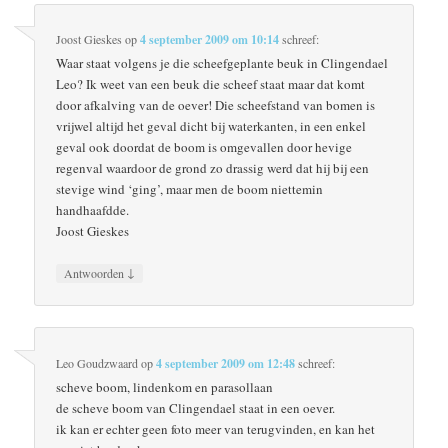
Joost Gieskes
op
4 september 2009 om 10:14
schreef:
Waar staat volgens je die scheefgeplante beuk in Clingendael
Leo? Ik weet van een beuk die scheef staat maar dat komt
door afkalving van de oever! Die scheefstand van bomen is
vrijwel altijd het geval dicht bij waterkanten, in een enkel
geval ook doordat de boom is omgevallen door hevige
regenval waardoor de grond zo drassig werd dat hij bij een
stevige wind ‘ging’, maar men de boom niettemin
handhaafdde.
Joost Gieskes
↓
Antwoorden
Leo Goudzwaard
op
4 september 2009 om 12:48
schreef:
scheve boom, lindenkom en parasollaan
de scheve boom van Clingendael staat in een oever.
ik kan er echter geen foto meer van terugvinden, en kan het