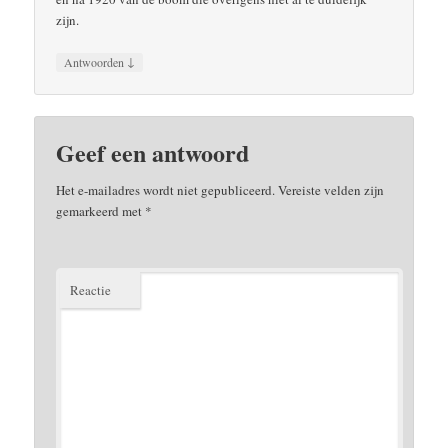
zijn.
↓
Antwoorden
Geef een antwoord
Het e-mailadres wordt niet gepubliceerd.
Vereiste velden zijn
gemarkeerd met
*
Reactie