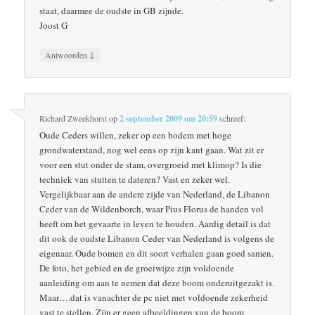
staat, daarmee de oudste in GB zijnde.
Joost G
↓
Antwoorden
Richard Zweekhorst
op
2 september 2009 om 20:59
schreef:
Oude Ceders willen, zeker op een bodem met hoge
grondwaterstand, nog wel eens op zijn kant gaan. Wat zit er
voor een stut onder de stam, overgroeid met klimop? Is die
techniek van stutten te dateren? Vast en zeker wel.
Vergelijkbaar aan de andere zijde van Nederland, de Libanon
Ceder van de Wildenborch, waar Pius Florus de handen vol
heeft om het gevaarte in leven te houden. Aardig detail is dat
dit ook de oudste Libanon Ceder van Nederland is volgens de
eigenaar. Oude bomen en dit soort verhalen gaan goed samen.
De foto, het gebied en de groeiwijze zijn voldoende
aanleiding om aan te nemen dat deze boom onderuitgezakt is.
Maar….dat is vanachter de pc niet met voldoende zekerheid
vast te stellen. Zijn er geen afbeeldingen van de boom