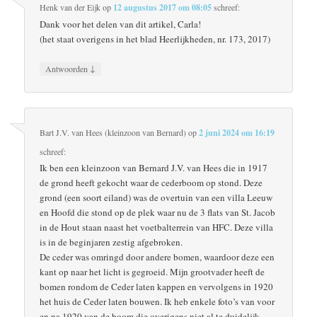
Henk van der Eijk
op
12 augustus 2017 om 08:05
schreef:
Dank voor het delen van dit artikel, Carla!
(het staat overigens in het blad Heerlijkheden, nr. 173, 2017)
↓
Antwoorden
Bart J.V. van Hees (kleinzoon van Bernard)
op
2 juni 2024 om 16:19
schreef:
Ik ben een kleinzoon van Bernard J.V. van Hees die in 1917
de grond heeft gekocht waar de cederboom op stond. Deze
grond (een soort eiland) was de overtuin van een villa Leeuw
en Hoofd die stond op de plek waar nu de 3 flats van St. Jacob
in de Hout staan naast het voetbalterrein van HFC. Deze villa
is in de beginjaren zestig afgebroken.
De ceder was omringd door andere bomen, waardoor deze een
kant op naar het licht is gegroeid. Mijn grootvader heeft de
bomen rondom de Ceder laten kappen en vervolgens in 1920
het huis de Ceder laten bouwen. Ik heb enkele foto’s van voor
en na 1920 van de boom die overigens niet al te duidelijk