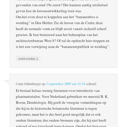
gevonden van eind 19e eeuw? Die kunnen aardig uitsluitsel
geven hoe de kroonontwikkeling toen was.
Om het even door te koppelen aan het “bananenbos is
wording” in Den Helder. Zie de kroon van de Ceder, deze
heeft de normale vorm en blijft nooit vanuit zichzelf scheef
groeien. Ik ben benieuwd naar het beheerplan van het
architectenbureau West 8? Of zal de opdracht hier stoppen en
is het een verwijzing naar de “bananenrepubliek in wording”.
↓
Antwoorden
Carla Oldenburger
op
3 september 2009 om 11:14
schreef:
Er bestaat helaas weinig literatuur over introductie van
plantmaterialen. Voor Nederland gebruiken we meestal B. K.
Boom, Dendrologie. Hij geeft de vroegste vermeldingen op
die hij in de historische botanische literatuur is tegen
gekomen, maar het is dus heel goed mogelijk dat er ook
oudere literatuur, dus oudere bronnen zijn, die hij niet heeft
gekend of pas later heeft leren kennen. Omdat het hier over