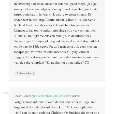
de kwekerij had staan, maar het zou heel goed mogelijk zijn,
omdat het jaar van uitgave van zijn kwekerij-catalogus en de
introductiedatum in Frankrijk aardig overeen komen. De
ceder heet in het latijn Cedrus libani A.Rich.(= A. Richard).
Richard heeft hem dus voor het eerst beschreven en niet
Linnaeus, dat zou je anders misschien ook verwachten toch.
Al met al, het lijkt me dus een fabeltje. In de bibliotheek
Wageningen UR zijn ook nog enkele kwekerij-catalogi uit het
einde van de 18de eeuw. Die zou men eerst ook eens moeten
raadplegen, voor we iets met meer overtuiging kunnen
zeggen. En wat zeggen de monumentale-bomen-deskundigen
van de scheve inplant? Zo geplant of omgevallen? CO
↓
Antwoorden
Joost Gieskes
op
2 september 2009 om 12:09
schreef:
Volgens mijn informatie werd de libanon ceder in Engeland
ingevoerd door dr.Edward Pocock in 1638, en hij plantte in
1646 een libanon ceder in Childrey, Oxfordshire,die er nu nog