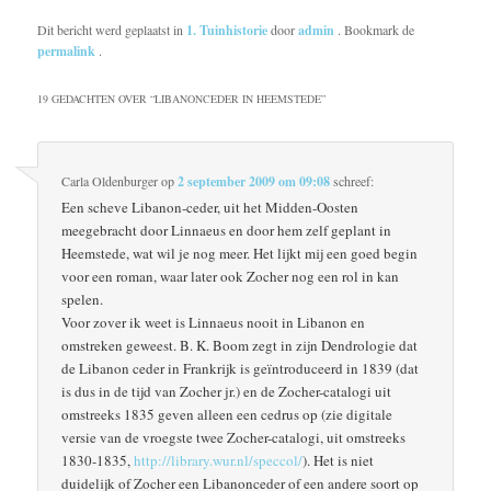
Dit bericht werd geplaatst in
1. Tuinhistorie
door
admin
. Bookmark de
permalink
.
19 GEDACHTEN OVER “
LIBANONCEDER IN HEEMSTEDE
”
Carla Oldenburger
op
2 september 2009 om 09:08
schreef:
Een scheve Libanon-ceder, uit het Midden-Oosten
meegebracht door Linnaeus en door hem zelf geplant in
Heemstede, wat wil je nog meer. Het lijkt mij een goed begin
voor een roman, waar later ook Zocher nog een rol in kan
spelen.
Voor zover ik weet is Linnaeus nooit in Libanon en
omstreken geweest. B. K. Boom zegt in zijn Dendrologie dat
de Libanon ceder in Frankrijk is geïntroduceerd in 1839 (dat
is dus in de tijd van Zocher jr.) en de Zocher-catalogi uit
omstreeks 1835 geven alleen een cedrus op (zie digitale
versie van de vroegste twee Zocher-catalogi, uit omstreeks
1830-1835,
http://library.wur.nl/speccol/
). Het is niet
duidelijk of Zocher een Libanonceder of een andere soort op