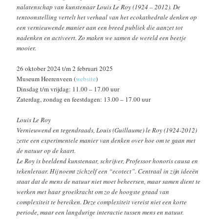
nalatenschap van kunstenaar Louis Le Roy (1924 – 2012). De
tentoonstelling vertelt het verhaal van het ecokathedrale denken op
een vernieuwende manier aan een breed publiek die aanzet tot
nadenken en activeert. Zo maken we samen de wereld een beetje
mooier.
26 oktober 2024 t/m 2 februari 2025
Museum Heerenveen (
website
)
Dinsdag t/m vrijdag: 11.00 – 17.00 uur
Zaterdag, zondag en feestdagen: 13.00 – 17.00 uur
Louis Le Roy
Vernieuwend en tegendraads, Louis (Guillaume) le Roy (1924-2012)
zette een experimentele manier van denken over hoe om te gaan met
de natuur op de kaart.
Le Roy is beeldend kunstenaar, schrijver, Professor honoris causa en
tekenleraar. Hij noemt zichzelf een “ecotect”. Centraal in zijn ideeën
staat dat de mens de natuur niet moet beheersen, maar samen dient te
werken met haar groeikracht om zo de hoogste graad van
complexiteit te bereiken. Deze complexiteit vereist niet een korte
periode, maar een langdurige interactie tussen mens en natuur.