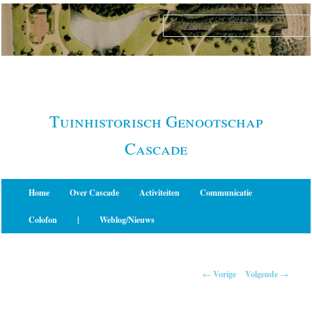
Spring
naar
de
primaire
inhoud
Tuinhistorisch Genootschap
Cascade
Hoofdmenu
Home
Over Cascade
Activiteiten
Communicatie
Colofon
|
Weblog/Nieuws
Berichtnavigatie
←
Vorige
Volgende
→