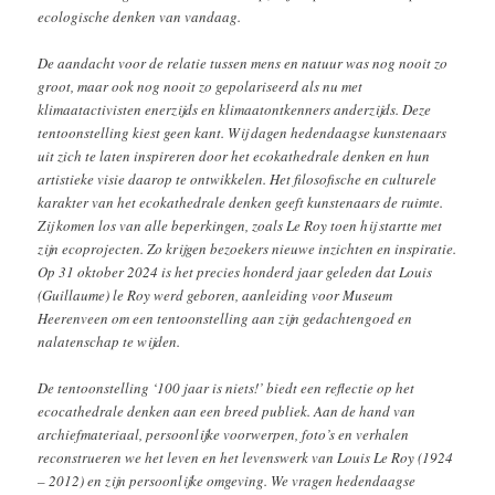
ecologische denken van vandaag.
De aandacht voor de relatie tussen mens en natuur was nog nooit zo
groot, maar ook nog nooit zo gepolariseerd als nu met
klimaatactivisten enerzijds en klimaatontkenners anderzijds. Deze
tentoonstelling kiest geen kant. Wij dagen hedendaagse kunstenaars
uit zich te laten inspireren door het ecokathedrale denken en hun
artistieke visie daarop te ontwikkelen. Het filosofische en culturele
karakter van het ecokathedrale denken geeft kunstenaars de ruimte.
Zij komen los van alle beperkingen, zoals Le Roy toen hij startte met
zijn ecoprojecten. Zo krijgen bezoekers nieuwe inzichten en inspiratie.
Op 31 oktober 2024 is het precies honderd jaar geleden dat Louis
(Guillaume) le Roy werd geboren, aanleiding voor Museum
Heerenveen om een tentoonstelling aan zijn gedachtengoed en
nalatenschap te wijden.
De tentoonstelling ‘100 jaar is niets!’ biedt een reflectie op het
ecocathedrale denken aan een breed publiek. Aan de hand van
archiefmateriaal, persoonlijke voorwerpen, foto’s en verhalen
reconstrueren we het leven en het levenswerk van Louis Le Roy (1924
– 2012) en zijn persoonlijke omgeving. We vragen hedendaagse