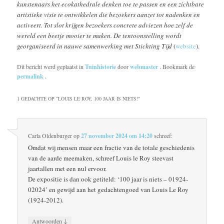
kunstenaars het ecokathedrale denken toe te passen en een zichtbare
artistieke visie te ontwikkelen die bezoekers aanzet tot nadenken en
activeert. Tot slot krijgen bezoekers concrete adviezen hoe zelf de
wereld een beetje mooier te maken. De tentoonstelling wordt
georganiseerd in nauwe samenwerking met Stichting Tijd
(
website
).
Dit bericht werd geplaatst in
Tuinhistorie
door
webmaster
. Bookmark de
permalink
.
1 GEDACHTE OP “
LOUIS LE ROY, 100 JAAR IS NIETS!
”
Carla Oldenburger
op
27 november 2024 om 14:20
schreef:
Omdat wij mensen maar een fractie van de totale geschiedenis
van de aarde meemaken, schreef Louis le Roy steevast
jaartallen met een nul ervoor.
De expositie is dan ook getiteld: ‘100 jaar is niets – 01924-
02024’ en gewijd aan het gedachtengoed van Louis Le Roy
(1924-2012).
↓
Antwoorden