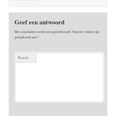
Geef een antwoord
Het e-mailadres wordt niet gepubliceerd.
Vereiste velden zijn
gemarkeerd met
*
Reactie