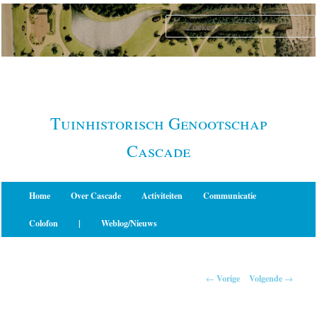
Spring
naar
de
primaire
inhoud
Tuinhistorisch Genootschap
Cascade
Hoofdmenu
Home
Over Cascade
Activiteiten
Communicatie
Colofon
|
Weblog/Nieuws
Berichtnavigatie
←
Vorige
Volgende
→