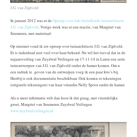
J.G. van Zijdveld
In januari 2012 was er de
Oproep voor info betreffende tuinarchitecte
J.G. van Zijdveld
. Vorige week was er een reactie, van Margriet van
Seumeren, met materiaal:
Op internet vond ik uw oproep over tuinarchitecte J.G. van Zijdveld.
Er is inderdaad niet veel over haar bekend. Nu wil het toeval dat in de
najaarsveiling van Zuydwal Veilingen op 17-11-14 in Laren een serie
tuinontwerpen van J.G. van Zijdveld onder de hamer komen. Om u
een indruk te geven van de ontwerpen voeg ik een paar foto’s bij.
Hierbij is ook documentatie beschikbaar. Ook komen er tekeningen
(originele tekeningen) van haar vriendin Nelly Spoor onder de hamer.
Als u meer informatie wilt dan hoor ik dat graag, met vriendelijke
groet, Margriet van Seumeren Zuydwal Veilingen
www.zuydwalveilingen.nl